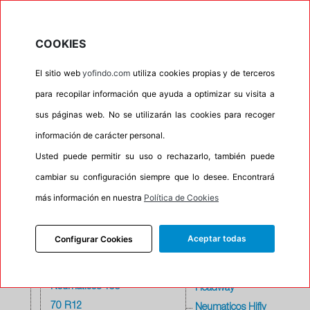
Neumáticos
Neumaticos
145/80 R10
Goodyear
COOKIES
Neumáticos 145
Neumaticos
El sitio web
yofindo.com
utiliza cookies propias y de terceros
80 R12
Greentrac
para recopilar información que ayuda a optimizar su visita a
Neumáticos
Neumaticos
145/80 R13
sus páginas web. No se utilizarán las cookies para recoger
Gremax
Neumáticos 155
Neumaticos
información de carácter personal.
60 R15
Grenlander
Usted puede permitir su uso o rechazarlo, también puede
Neumáticos 155
Neumaticos Gt
cambiar su configuración siempre que lo desee. Encontrará
60 R20
radial
más información en nuestra
Política de Cookies
Neumáticos
Neumaticos Haida
155/65 R13
Neumaticos
Aceptar todas
Configurar Cookies
Neumáticos
Hankook
155/65 R14
Neumaticos
Neumáticos 155
Headway
70 R12
Neumaticos Hifly