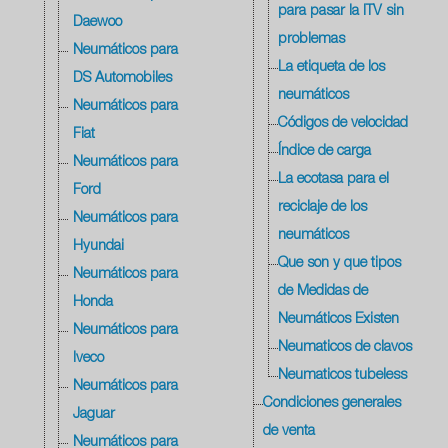
para pasar la ITV sin
Daewoo
problemas
Neumáticos para
La etiqueta de los
DS Automobiles
neumáticos
Neumáticos para
Códigos de velocidad
Fiat
Índice de carga
Neumáticos para
La ecotasa para el
Ford
reciclaje de los
Neumáticos para
neumáticos
Hyundai
Que son y que tipos
Neumáticos para
de Medidas de
Honda
Neumáticos Existen
Neumáticos para
Neumaticos de clavos
Iveco
Neumaticos tubeless
Neumáticos para
Condiciones generales
Jaguar
de venta
Neumáticos para