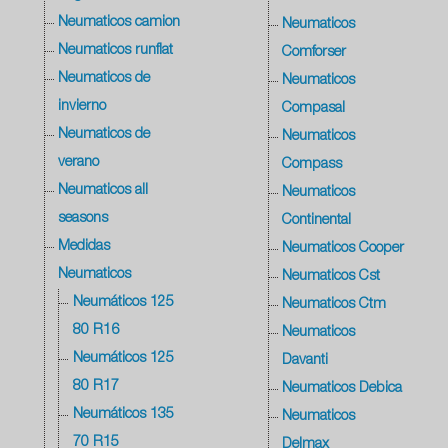
Neumaticos camion
Neumaticos
Neumaticos runflat
Comforser
Neumaticos de
Neumaticos
invierno
Compasal
Neumaticos de
Neumaticos
verano
Compass
Neumaticos all
Neumaticos
seasons
Continental
Medidas
Neumaticos Cooper
Neumaticos
Neumaticos Cst
Neumáticos 125
Neumaticos Ctm
80 R16
Neumaticos
Neumáticos 125
Davanti
80 R17
Neumaticos Debica
Neumáticos 135
Neumaticos
70 R15
Delmax