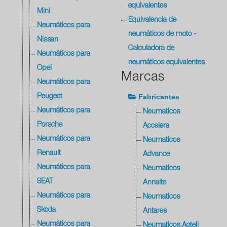
equivalentes
Mini
Equivalencia de
Neumáticos para
neumáticos de moto -
Nissan
Calculadora de
Neumáticos para
neumáticos equivalentes
Opel
Marcas
Neumáticos para
Fabricantes
Peugeot
Neumáticos para
Neumaticos
Porsche
Accelera
Neumáticos para
Neumaticos
Renault
Advance
Neumáticos para
Neumaticos
SEAT
Annaite
Neumáticos para
Neumaticos
Skoda
Antares
Neumáticos para
Neumaticos Aoteli