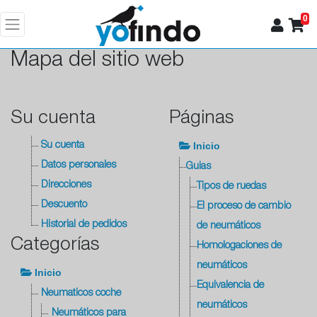
0
Mapa del sitio web
Su cuenta
Páginas
Inicio
Su cuenta
Datos personales
Guias
Direcciones
Tipos de ruedas
Descuento
El proceso de cambio
Historial de pedidos
de neumáticos
Categorías
Homologaciones de
neumáticos
Inicio
Equivalencia de
Neumaticos coche
neumáticos
Neumáticos para