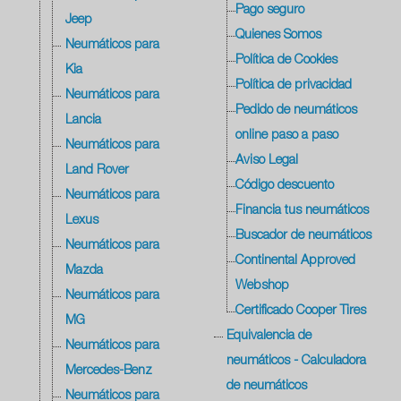
Pago seguro
Jeep
Quienes Somos
Neumáticos para
Política de Cookies
Kia
Política de privacidad
Neumáticos para
Pedido de neumáticos
Lancia
online paso a paso
Neumáticos para
Aviso Legal
Land Rover
Código descuento
Neumáticos para
Financia tus neumáticos
Lexus
Buscador de neumáticos
Neumáticos para
Continental Approved
Mazda
Webshop
Neumáticos para
Certificado Cooper Tires
MG
Equivalencia de
Neumáticos para
neumáticos - Calculadora
Mercedes-Benz
de neumáticos
Neumáticos para