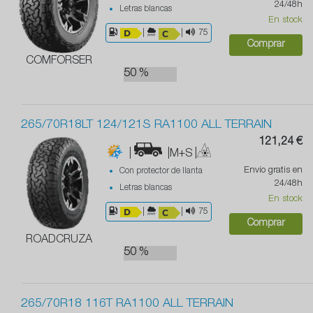
24/48h
Letras blancas
En stock
|
|
75
Comprar
COMFORSER
50 %
265/70R18LT 124/121S RA1100 ALL TERRAIN
121,24 €
|
|M+S
|
Envío gratis en
Con protector de llanta
24/48h
Letras blancas
En stock
|
|
75
Comprar
ROADCRUZA
50 %
265/70R18 116T RA1100 ALL TERRAIN