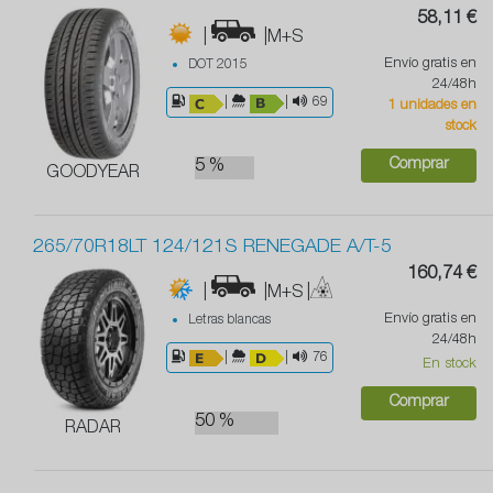
58,11 €
|
|M+S
Envío gratis en
DOT 2015
24/48h
|
|
69
1 unidades en
stock
Comprar
5 %
GOODYEAR
265/70R18LT 124/121S RENEGADE A/T-5
160,74 €
|
|M+S
|
Envío gratis en
Letras blancas
24/48h
|
|
76
En stock
Comprar
50 %
RADAR