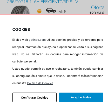
265/70R18 116H EFFICIENTGRIP SUV
Oferta
|
|M+S
123,34 €
|
|
70
Envío gratis en
24/48h
COOKIES
2 unidades en
5 %
stock
El sitio web
yofindo.com
utiliza cookies propias y de terceros para
GOODYEAR
Comprar
recopilar información que ayuda a optimizar su visita a sus páginas
web. No se utilizarán las cookies para recoger información de
carácter personal.
265/70R18LT 121/118Q RENEGADE R/T+
Recomendado
Usted puede permitir su uso o rechazarlo, también puede cambiar
|
|M+S
su configuración siempre que lo desee. Encontrará más información
Con protector de llanta
173,44 €
en nuestra
Política de Cookies
Envío gratis en
70 %
24/48h
Aceptar todas
Configurar Cookies
En stock
RADAR
Comprar