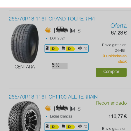
265/70R18 116T GRAND TOURER H/T
Oferta
|
|M+S
67,28 €
DOT 2021
Envío gratis en
|
|
72
24/48h
3 unidades en
stock
5 %
CENTARA
Comprar
265/70R18 116T CF1100 ALL TERRAIN
Recomendado
|
|M+S
Letras blancas
116,77 €
|
|
72
Envío gratis en