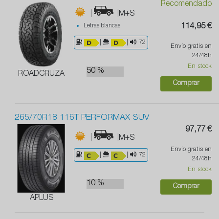
Recomendado
|
|M+S
Letras blancas
114,95 €
|
|
72
Envío gratis en
24/48h
En stock
50 %
ROADCRUZA
Comprar
265/70R18 116T PERFORMAX SUV
97,77 €
|
|M+S
Envío gratis en
|
|
72
24/48h
En stock
10 %
Comprar
APLUS