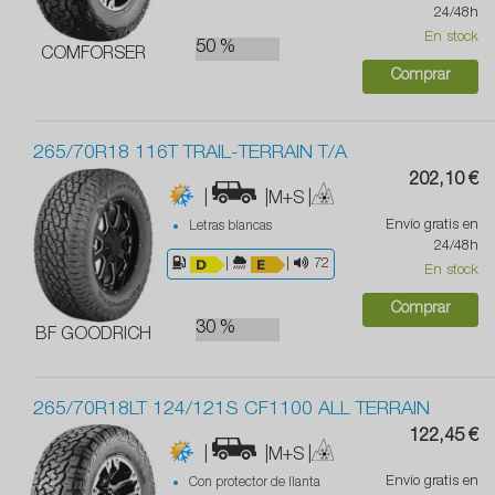
24/48h
En stock
50 %
COMFORSER
Comprar
265/70R18 116T TRAIL-TERRAIN T/A
202,10 €
|
|M+S
|
Envío gratis en
Letras blancas
24/48h
|
|
72
En stock
Comprar
30 %
BF GOODRICH
265/70R18LT 124/121S CF1100 ALL TERRAIN
122,45 €
|
|M+S
|
Envío gratis en
Con protector de llanta