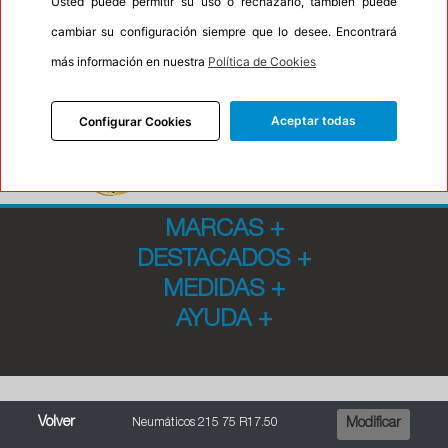
Usted puede permitir su uso o rechazarlo, también puede
cambiar su configuración siempre que lo desee. Encontrará
más información en nuestra
Política de Cookies
Aceptar todas
Configurar Cookies
MARCAS
+
DESTACADOS
+
MEDIDAS
+
AYUDA
+
Volver
Neumáticos 215 75 R17.50
Modificar