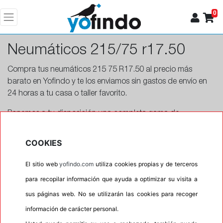
0
Neumáticos 215/75 r17.50
Compra tus neumáticos 215 75 R17.50 al precio más
barato en Yofindo y te los enviamos sin gastos de envío en
24 horas a tu casa o taller favorito.
Ponemos a tu disposición una completa gama de
neumáticos con una anchura de 215, altura de 75 y de
radio 17.50.
COOKIES
El sitio web
yofindo.com
utiliza cookies propias y de terceros
para recopilar información que ayuda a optimizar su visita a
Más info
sus páginas web. No se utilizarán las cookies para recoger
información de carácter personal.