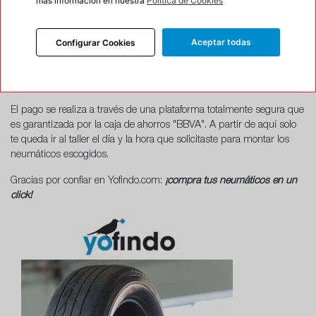
más información en nuestra
Política de Cookies
formulario.
En este paso, en el caso que tengas un
código de descuento
,
Aceptar todas
Configurar Cookies
tendrás que añadirlo en la correspondiente casilla. Por último
tendrás que realizar el pago. Las formas de pago a tu disposición
son: Tarjeta de Crédito o Débito, o Transferencia.
El pago se realiza a través de una plataforma totalmente segura que
es garantizada por la caja de ahorros "BBVA". A partir de aquí solo
te queda ir al taller el día y la hora que solicitaste para montar los
neumáticos escogidos.
Gracias por confiar en Yofindo.com:
¡compra tus neumáticos en un
click!