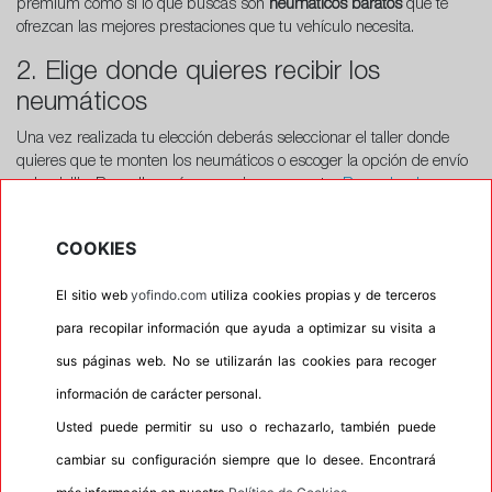
premium como si lo que buscas son
neumáticos baratos
que te
ofrezcan las mejores prestaciones que tu vehículo necesita.
2. Elige donde quieres recibir los
neumáticos
Una vez realizada tu elección deberás seleccionar el taller donde
quieres que te monten los neumáticos o escoger la opción de envío
a domicilio. Para ello será necesario que nuestro
Buscador de
Talleres
introduzcas
tu código postal, tu dirección o tu ciudad
para
que te aparezcan los talleres de montaje más cercanos y elijas el
COOKIES
que mejor se adapte a tus necesidades a la hora de cambiar tus
ruedas.
El sitio web
yofindo.com
utiliza cookies propias y de terceros
3. Finaliza la compra
para recopilar información que ayuda a optimizar su visita a
Una vez seleccionado el taller de montaje,
eliges el día y la hora en
sus páginas web. No se utilizarán las cookies para recoger
la cual quieres realizar el montaje de los neumáticos.
información de carácter personal.
Aquí encontrarás el resumen del pedido: tus neumáticos, la
Usted puede permitir su uso o rechazarlo, también puede
dirección de envío o el taller escogido y la cita. El precio indicado es
cambiar su configuración siempre que lo desee. Encontrará
el precio final de los neumáticos todo incluido. Tendrás que acceder
con tu cuenta o darte de alta como nuevo cliente rellenando el