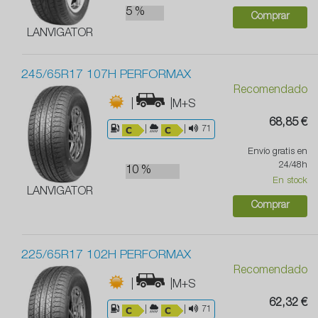
5 %
Comprar
LANVIGATOR
245/65R17 107H PERFORMAX
Recomendado
|
|M+S
68,85 €
|
|
71
Envío gratis en
24/48h
10 %
En stock
LANVIGATOR
Comprar
225/65R17 102H PERFORMAX
Recomendado
|
|M+S
62,32 €
|
|
71