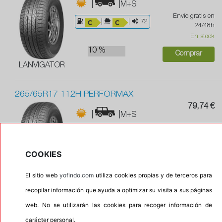
|
|M+S
Envío gratis en
|
|
72
24/48h
En stock
10 %
Comprar
LANVIGATOR
265/65R17 112H PERFORMAX
79,74 €
|
|M+S
Envío gratis en
|
|
72
24/48h
En stock
COOKIES
10 %
Comprar
El sitio web
yofindo.com
utiliza cookies propias y de terceros para
LANVIGATOR
recopilar información que ayuda a optimizar su visita a sus páginas
265/70R17 115H PERFORMAX
web. No se utilizarán las cookies para recoger información de
Recomendado
carácter personal.