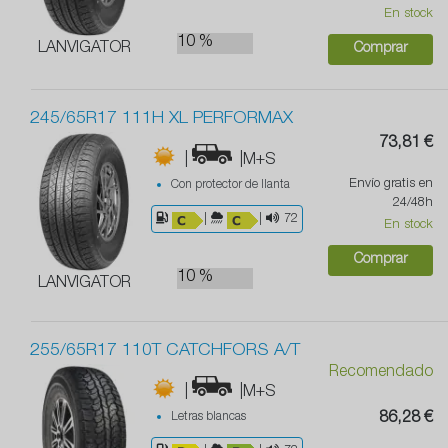
En stock
10 %
LANVIGATOR
Comprar
245/65R17 111H XL PERFORMAX
73,81 €
|
|M+S
Envío gratis en
Con protector de llanta
24/48h
|
|
72
En stock
Comprar
10 %
LANVIGATOR
255/65R17 110T CATCHFORS A/T
Recomendado
|
|M+S
Letras blancas
86,28 €