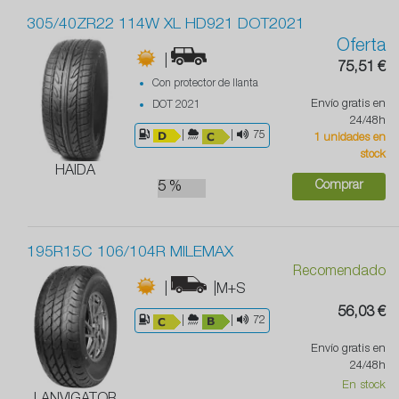
305/40ZR22 114W XL HD921 DOT2021
Oferta
|
75,51 €
Con protector de llanta
Envío gratis en
DOT 2021
24/48h
|
|
75
1 unidades en
stock
HAIDA
Comprar
5 %
195R15C 106/104R MILEMAX
Recomendado
|
|M+S
56,03 €
|
|
72
Envío gratis en
24/48h
En stock