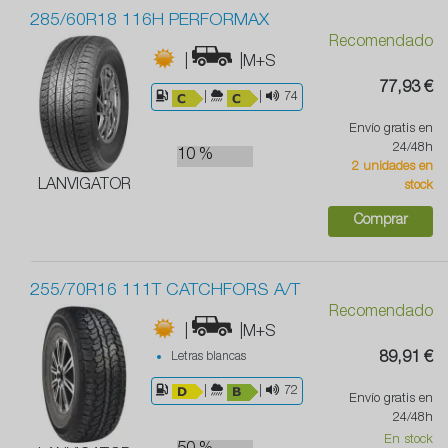
285/60R18 116H PERFORMAX
Recomendado
|
|M+S
77,93 €
|
|
74
Envío gratis en
24/48h
10 %
2 unidades en
LANVIGATOR
stock
Comprar
255/70R16 111T CATCHFORS A/T
Recomendado
|
|M+S
Letras blancas
89,91 €
|
|
72
Envío gratis en
24/48h
En stock