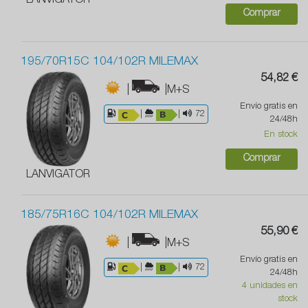
LANVIGATOR
Comprar
195/70R15C 104/102R MILEMAX
54,82 €
|
|M+S
Envío gratis en
|
|
72
24/48h
En stock
Comprar
LANVIGATOR
185/75R16C 104/102R MILEMAX
55,90 €
|
|M+S
Envío gratis en
|
|
72
24/48h
4 unidades en
stock