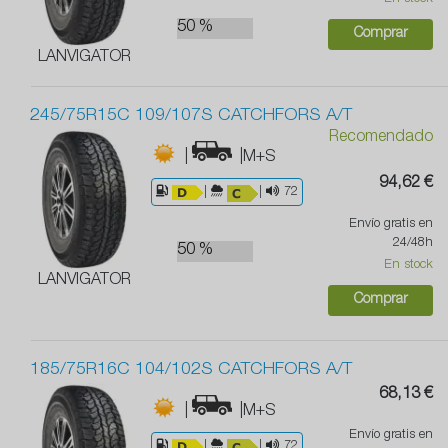
50 %
Comprar
LANVIGATOR
245/75R15C 109/107S CATCHFORS A/T
Recomendado
|
|M+S
94,62 €
|
|
72
Envío gratis en
24/48h
50 %
En stock
LANVIGATOR
Comprar
185/75R16C 104/102S CATCHFORS A/T
68,13 €
|
|M+S
Envío gratis en
|
|
72