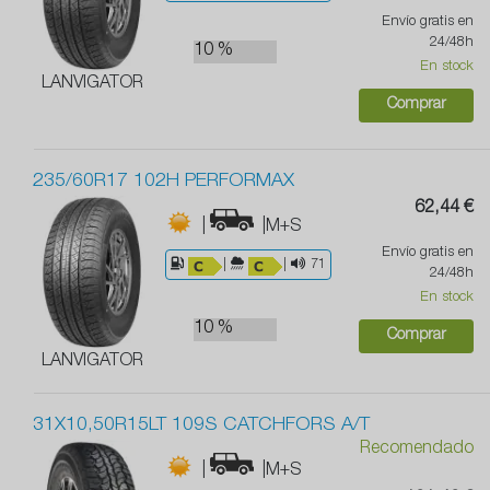
Envío gratis en
24/48h
10 %
En stock
LANVIGATOR
Comprar
235/60R17 102H PERFORMAX
62,44 €
|
|M+S
Envío gratis en
|
|
71
24/48h
En stock
10 %
Comprar
LANVIGATOR
31X10,50R15LT 109S CATCHFORS A/T
Recomendado
|
|M+S