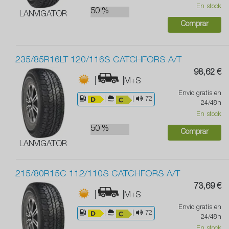
En stock
50 %
LANVIGATOR
Comprar
235/85R16LT 120/116S CATCHFORS A/T
98,62 €
|
|M+S
Envío gratis en
|
|
72
24/48h
En stock
50 %
Comprar
LANVIGATOR
215/80R15C 112/110S CATCHFORS A/T
73,69 €
|
|M+S
Envío gratis en
|
|
72
24/48h
En stock