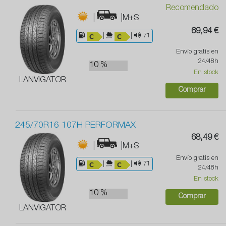
Recomendado
|
|M+S
69,94 €
|
|
71
Envío gratis en
24/48h
10 %
En stock
LANVIGATOR
Comprar
245/70R16 107H PERFORMAX
68,49 €
|
|M+S
Envío gratis en
|
|
71
24/48h
En stock
10 %
Comprar
LANVIGATOR