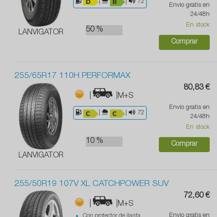
|
|
72
Envío gratis en
24/48h
En stock
50 %
LANVIGATOR
Comprar
255/65R17 110H PERFORMAX
80,83 €
|
|M+S
Envío gratis en
|
|
72
24/48h
En stock
10 %
Comprar
LANVIGATOR
255/50R19 107V XL CATCHPOWER SUV
72,60 €
|
|M+S
Envío gratis en
Con protector de llanta