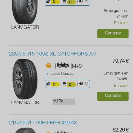
|
|
72
Envío gratis en
24/48h
En stock
LANVIGATOR
Comprar
235/75R15 109S XL CATCHFORS A/T
79,74 €
|
|M+S
Envío gratis en
Letras blancas
24/48h
|
|
72
En stock
Comprar
50 %
LANVIGATOR
215/65R17 99H PERFORMAX
62,20 €