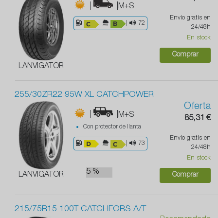
|
|M+S
Envío gratis en
|
|
72
24/48h
En stock
Comprar
LANVIGATOR
255/30ZR22 95W XL CATCHPOWER
Oferta
|
|M+S
85,31 €
Con protector de llanta
Envío gratis en
|
|
73
24/48h
En stock
5 %
LANVIGATOR
Comprar
215/75R15 100T CATCHFORS A/T