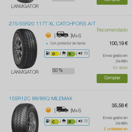
Comprar
LANVIGATOR
275/55R20 117T XL CATCHFORS A/T
Recomendado
|
|M+S
Con protector de llanta
100,19 €
|
|
73
Envío gratis en
24/48h
En stock
50 %
LANVIGATOR
Comprar
155R12C 88/86Q MILEMAX
35,58 €
|
|M+S
Envío gratis en
|
|
72
24/48h
2 unidades en