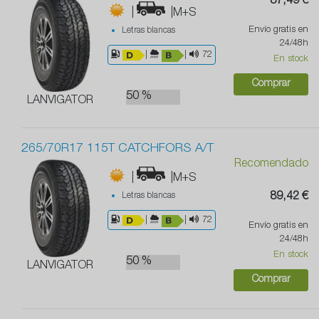
87,49 €
|
|M+S
Envío gratis en
Letras blancas
24/48h
|
|
72
En stock
Comprar
50 %
LANVIGATOR
265/70R17 115T CATCHFORS A/T
Recomendado
|
|M+S
Letras blancas
89,42 €
|
|
72
Envío gratis en
24/48h
En stock
50 %
LANVIGATOR
Comprar