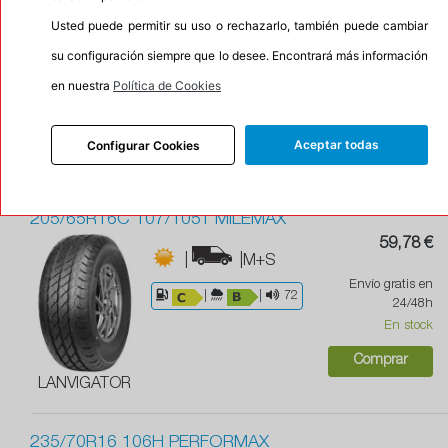
|
|M+S
Usted puede permitir su uso o rechazarlo, también puede cambiar
78,77 €
|
|
72
su configuración siempre que lo desee. Encontrará más información
Envío gratis en
en nuestra
Política de Cookies
24/48h
10 %
En stock
LANVIGATOR
Aceptar todas
Configurar Cookies
Comprar
205/65R16C 107/105T MILEMAX
59,78 €
|
|M+S
Envío gratis en
|
|
72
24/48h
En stock
Comprar
LANVIGATOR
235/70R16 106H PERFORMAX