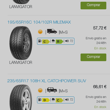
Comprar
LANVIGATOR
195/65R16C 104/102R MILEMAX
57,72 €
|
|M+S
Envío gratis en
|
|
72
24/48h
En stock
Comprar
LANVIGATOR
235/65R17 108H XL CATCHPOWER SUV
68,61 €
|
|M+S
Envío gratis en
|
|
72
24/48h
En stock