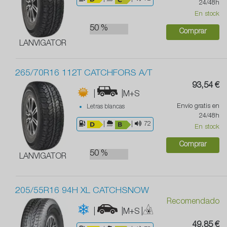
24/48h
En stock
50 %
Comprar
LANVIGATOR
265/70R16 112T CATCHFORS A/T
93,54 €
|
|M+S
Envío gratis en
Letras blancas
24/48h
|
|
72
En stock
Comprar
50 %
LANVIGATOR
205/55R16 94H XL CATCHSNOW
Recomendado
|
|M+S
|
49,85 €