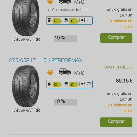
|
|M+S
Envío gratis en
Con protector de llanta
24/48h
|
|
71
1 unidades en
stock
Comprar
10 %
LANVIGATOR
275/65R17 115H PERFORMAX
Recomendado
|
|M+S
86,15 €
|
|
72
Envío gratis en
24/48h
10 %
2 unidades en
LANVIGATOR
stock
Comprar