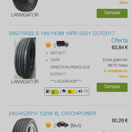
stock
Comprar
LANVIGATOR
295/75R22,5 146/143M 16PR S201 DOT2017
Oferta
|
83,84 €
DOT 2017
Envío gratis en
16PR
48/72 horas
DIRECCION+REMOLQUE
3 unidades en
D OT2017
stock
***LIQUIDACION***
LANVIGATOR
Comprar
|
|
73
245/45ZR19 102W XL CATCHPOWER
60,26 €
|
|M+S