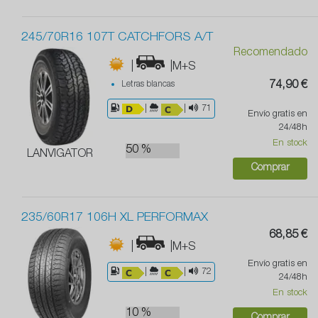
245/70R16 107T CATCHFORS A/T
Recomendado
|
|M+S
Letras blancas
74,90 €
|
|
71
Envío gratis en
24/48h
En stock
50 %
LANVIGATOR
Comprar
235/60R17 106H XL PERFORMAX
68,85 €
|
|M+S
Envío gratis en
|
|
72
24/48h
En stock
10 %