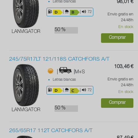
Letras blancas
98,01 €
|
|
72
Envío gratis en
24/48h
En stock
50 %
LANVIGATOR
Comprar
245/75R17LT 121/118S CATCHFORS A/T
103,46 €
|
|M+S
Envío gratis en
Letras blancas
24/48h
|
|
72
En stock
Comprar
50 %
LANVIGATOR
265/65R17 112T CATCHFORS A/T