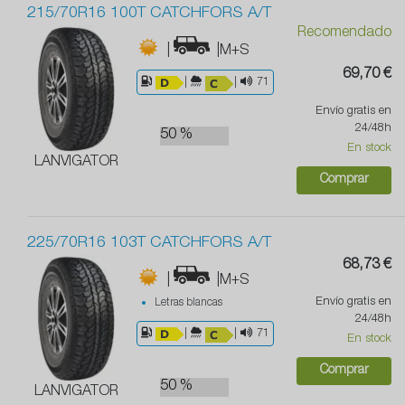
215/70R16 100T CATCHFORS A/T
Recomendado
|
|M+S
69,70 €
|
|
71
Envío gratis en
24/48h
50 %
En stock
LANVIGATOR
Comprar
225/70R16 103T CATCHFORS A/T
68,73 €
|
|M+S
Envío gratis en
Letras blancas
24/48h
|
|
71
En stock
Comprar
50 %
LANVIGATOR