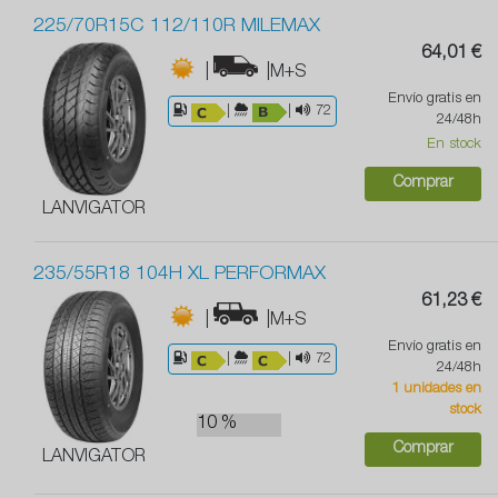
225/70R15C 112/110R MILEMAX
64,01 €
|
|M+S
Envío gratis en
|
|
72
24/48h
En stock
Comprar
LANVIGATOR
235/55R18 104H XL PERFORMAX
61,23 €
|
|M+S
Envío gratis en
|
|
72
24/48h
1 unidades en
stock
10 %
Comprar
LANVIGATOR