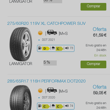
50 %
LANVIGATOR
Comprar
275/60R20 119V XL CATCHPOWER SUV
Oferta
|
|M+S
61,59 €
DOT 2021
Envío gratis en
|
|
73
24/48h
En stock
5 %
LANVIGATOR
Comprar
285/65R17 116H PERFORMAX DOT2020
Oferta
|
|M+S
59,05 €
DOT 2020
Envío gratis en
|
|
74
24/48h