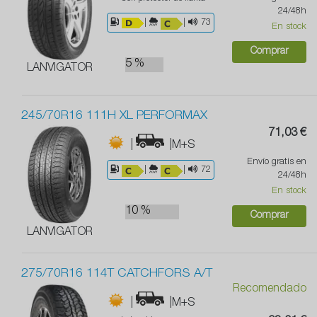
24/48h
|
|
73
En stock
Comprar
5 %
LANVIGATOR
245/70R16 111H XL PERFORMAX
71,03 €
|
|M+S
Envío gratis en
|
|
72
24/48h
En stock
10 %
Comprar
LANVIGATOR
275/70R16 114T CATCHFORS A/T
Recomendado
|
|M+S