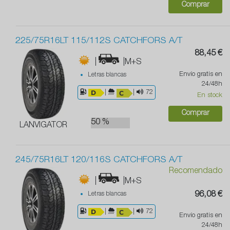
Comprar
225/75R16LT 115/112S CATCHFORS A/T
88,45 €
|
|M+S
Envío gratis en
Letras blancas
24/48h
|
|
72
En stock
Comprar
50 %
LANVIGATOR
245/75R16LT 120/116S CATCHFORS A/T
Recomendado
|
|M+S
Letras blancas
96,08 €
|
|
72
Envío gratis en
24/48h