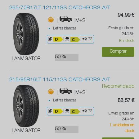
265/70R17LT 121/118S CATCHFORS A/T
94,99 €
|
|M+S
Envío gratis en
Letras blancas
24/48h
|
|
72
En stock
Comprar
50 %
LANVIGATOR
215/85R16LT 115/112S CATCHFORS A/T
Recomendado
|
|M+S
Letras blancas
88,57 €
|
|
72
Envío gratis en
24/48h
1 unidades en
50 %
LANVIGATOR
stock