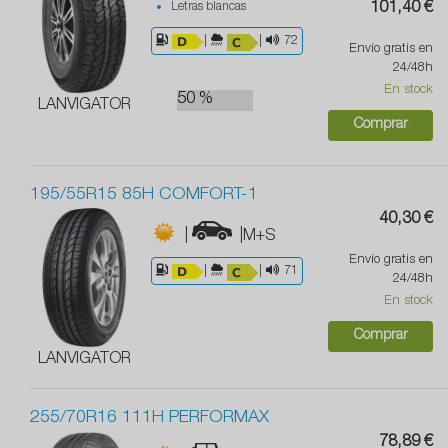
Letras blancas
101,40 €
|
|
72
Envío gratis en
24/48h
En stock
50 %
LANVIGATOR
Comprar
195/55R15 85H COMFORT-1
40,30 €
|
|M+S
Envío gratis en
|
|
71
24/48h
En stock
Comprar
LANVIGATOR
255/70R16 111H PERFORMAX
78,89 €