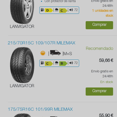
Envío gratis en
Con protector de llanta
24/48h
|
|
72
1 unidades en
stock
Comprar
LANVIGATOR
215/70R15C 109/107R MILEMAX
Recomendado
|
|M+S
59,66 €
|
|
72
Envío gratis en
24/48h
En stock
LANVIGATOR
Comprar
175/75R16C 101/99R MILEMAX
55,90 €