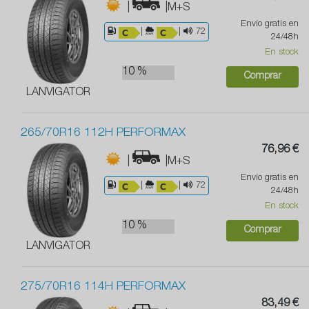
|
|M+S
Envío gratis en
|
|
72
24/48h
En stock
10 %
Comprar
LANVIGATOR
265/70R16 112H PERFORMAX
76,96 €
|
|M+S
Envío gratis en
|
|
72
24/48h
En stock
10 %
Comprar
LANVIGATOR
275/70R16 114H PERFORMAX
83,49 €