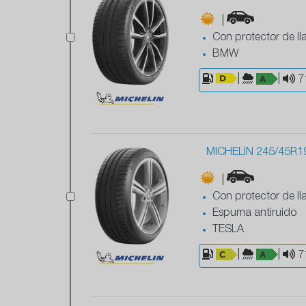
|
Con protector de ll
BMW
|
|
7
MICHELIN 245/45R19
|
Con protector de ll
Espuma antiruido
TESLA
|
|
7