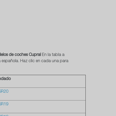
delos de coches Cupra!
En la tabla a
a española. Haz clic en cada una para
ndado
5R20
5R19