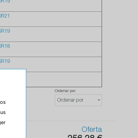
0R19
0R21
5R19
0R18
5R19
5R19
Ordenar por:
Ordenar por
ros
sus
er
Oferta