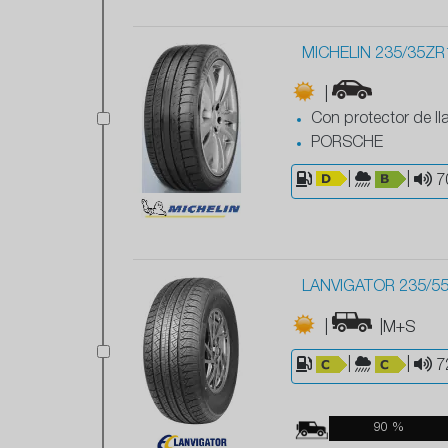
MICHELIN 235/35ZR1
|
Con protector de ll
PORSCHE
|
|
7
LANVIGATOR 235/5
|
|M+S
|
|
7
90 %