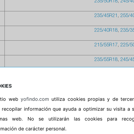
235/50R18
,
245/4
235/45R21
,
255/4
225/40R18
,
235/3
215/55R17
,
225/5
235/55R18
,
245/4
215/50R18
,
225/4
KIES
sitio web
yofindo.com
utiliza cookies propias y de terce
 recopilar información que ayuda a optimizar su visita a 
inas web. No se utilizarán las cookies para recog
20 95Y XL PILOT SUPERSPORT(VOL)
rmación de carácter personal.