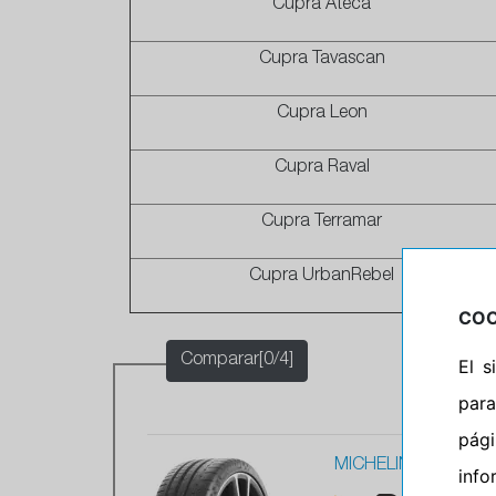
Cupra Ateca
Cupra Tavascan
Cupra Leon
Cupra Raval
Cupra Terramar
Cupra UrbanRebel
COO
Comparar[0/4]
El 
para
pág
MICHELIN 245/35ZR
info