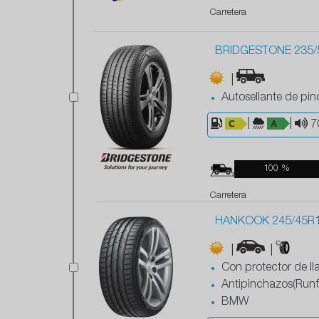
Carretera
BRIDGESTONE 235/5
|
Autosellante de pi
|
|
7
100 %
Carretera
HANKOOK 245/45R19
|
|
Con protector de ll
Antipinchazos(Runfl
BMW