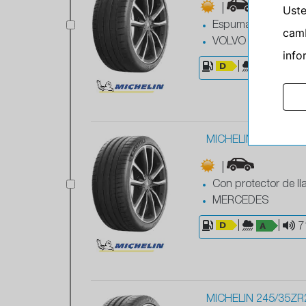
Ust
|
Espuma antiruido
camb
VOLVO
info
|
|
7
MICHELIN 235/35ZR
|
Con protector de ll
MERCEDES
|
|
7
MICHELIN 245/35ZR2