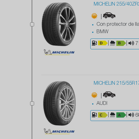
MICHELIN 255/40ZR2
|
Con protector de ll
BMW
|
|
7
MICHELIN 215/55R1
|
AUDI
|
|
6