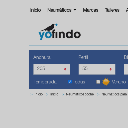
Inicio
Neumáticos
Marcas
Talleres
Anchura
Perfil
D
Temporada
Todas
Verano
>
Inicio
>
Inicio
>
Neumaticos coche
>
Neumáticos para