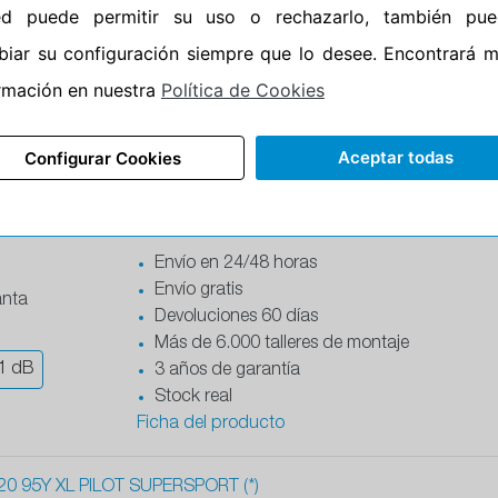
Envío en 24/48 horas
ed puede permitir su uso o rechazarlo, también pue
Envío gratis
iar su configuración siempre que lo desee. Encontrará 
Devoluciones 60 días
Más de 6.000 talleres de montaje
rmación en nuestra
Política de Cookies
1
dB
3 años de garantía
Stock real
Aceptar todas
Configurar Cookies
Ficha del producto
19 91Y XL PILOT SPORT PS4S (MO1)
Envío en 24/48 horas
Envío gratis
anta
Devoluciones 60 días
Más de 6.000 talleres de montaje
1
dB
3 años de garantía
Stock real
Ficha del producto
0 95Y XL PILOT SUPERSPORT (*)