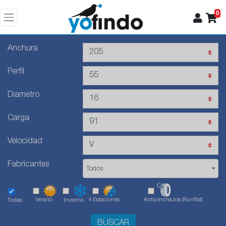
0
Anchura
Perfil
Diametro
Carga
Velocidad
Fabricantes
Todos
Verano
4 Estaciones
Antipinchazos (Runflat)
Todas
Invierno