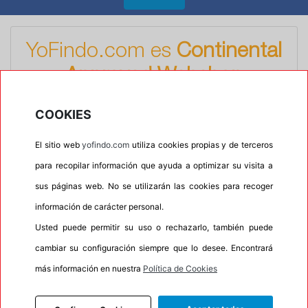
YoFindo.com es
Continental
Approved Webshop
Descubra la calidad a primera vista.
COOKIES
El sitio web
yofindo.com
utiliza cookies propias y de terceros
para recopilar información que ayuda a optimizar su visita a
sus páginas web. No se utilizarán las cookies para recoger
información de carácter personal.
Usted puede permitir su uso o rechazarlo, también puede
cambiar su configuración siempre que lo desee. Encontrará
más información en nuestra
Política de Cookies
Confíe en el sello de
«Approved Website» de
Continental
, que garantiza que nuestra tienda en