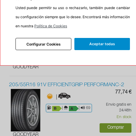
Usted puede permitir su uso o rechazarlo, también puede cambiar
su configuración siempre que lo desee. Encontrará más información
205/55R16 91H EFFICIENTGRIP PERFORMAN-2
81,68 €
en nuestra
Política de Cookies
|
Envío gratis en
|
|
69
24/48h
Aceptar todas
Configurar Cookies
En stock
Comprar
GOODYEAR
205/55R16 91V EFFICIENTGRIP PERFORMANC-2
77,74 €
|
Envío gratis en
|
|
69
24/48h
En stock
Comprar
GOODYEAR