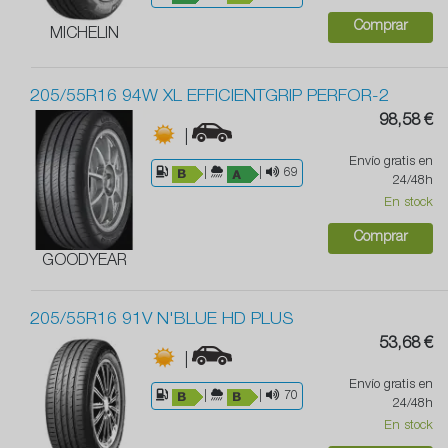
Comprar
MICHELIN
205/55R16 94W XL EFFICIENTGRIP PERFOR-2
98,58 €
|
Envío gratis en
|
|
69
24/48h
En stock
Comprar
GOODYEAR
205/55R16 91V N'BLUE HD PLUS
53,68 €
|
Envío gratis en
|
|
70
24/48h
En stock