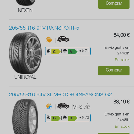
Comprar
NEXEN
205/55R16 91V RAINSPORT-5
64,00 €
|
Envío gratis en
|
|
71
24/48h
En stock
Comprar
UNIROYAL
205/55R16 94V XL VECTOR 4SEASONS G2
88,19 €
|
|M+S
|
Envío gratis en
|
|
72
24/48h
En stock