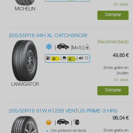
En stock
MICHELIN
Comprar
205/55R16 94H XL CATCHSNOW
Recomendado
|
|M+S
|
49,85 €
|
|
72
Envío gratis en
24/48h
En stock
LANVIGATOR
Comprar
205/55R16 91W K125B VENTUS PRIME-3 HRS
98,04 €
|
|
Envío gratis en
Con protector de llanta