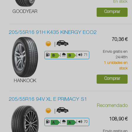
En stock
GOODYEAR
Comprar
205/55R16 91H K435 KINERGY ECO2
70,36 €
|
Envío gratis en
|
|
71
24/48h
1 unidades en
stock
Comprar
HANKOOK
205/55R16 94V XL E PRIMACY S1
Recomendado
|
108,90 €
|
|
70
Envío gratis en