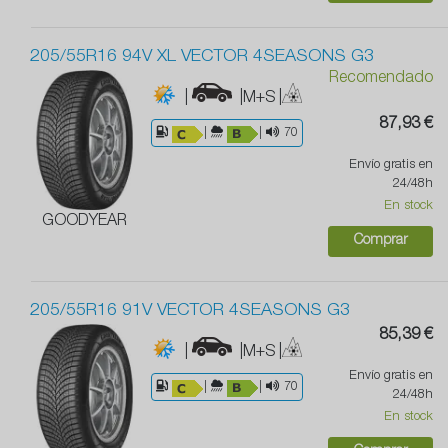
205/55R16 94V XL VECTOR 4SEASONS G3
Recomendado
|
|M+S
|
87,93 €
|
|
70
Envío gratis en
24/48h
En stock
GOODYEAR
Comprar
205/55R16 91V VECTOR 4SEASONS G3
85,39 €
|
|M+S
|
Envío gratis en
|
|
70
24/48h
En stock