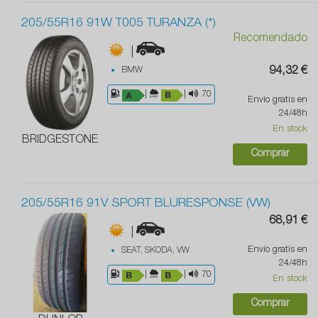
205/55R16 91W T005 TURANZA (*)
Recomendado
|
BMW
94,32 €
|
|
70
Envío gratis en
24/48h
En stock
BRIDGESTONE
Comprar
205/55R16 91V SPORT BLURESPONSE (VW)
68,91 €
|
Envío gratis en
SEAT, SKODA, VW
24/48h
|
|
70
En stock
Comprar