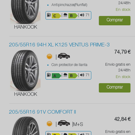
24/48h
Antipinchazos(Runflat)
En stock
|
|
71
Comprar
HANKOOK
205/55R16 94H XL K125 VENTUS PRIME-3
74,79 €
|
Envío gratis en
Con protector de llanta
24/48h
|
|
71
En stock
Comprar
HANKOOK
205/55R16 91V COMFORT II
42,84 €
|
|M+S
Envío gratis en