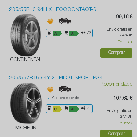
205/55R16 94H XL ECOCONTACT-6
99,16 €
|
Envío gratis en
|
|
72
24/48h
En stock
Comprar
CONTINENTAL
205/55ZR16 94Y XL PILOT SPORT PS4
Recomendado
|
Con protector de llanta
107,62 €
|
|
71
Envío gratis en
24/48h
En stock
MICHELIN
Comprar