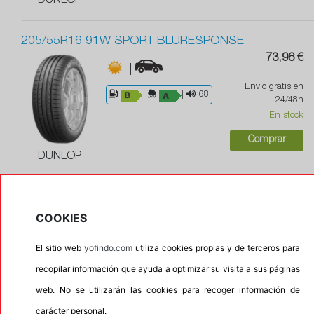
DUNLOP
205/55R16 91W SPORT BLURESPONSE
73,96 €
|
Envío gratis en
|
|
68
24/48h
En stock
Comprar
DUNLOP
205/55R16 91Y SPORT MAXX-RT
80,01 €
COOKIES
|
Envío gratis en
Con protector de llanta
El sitio web
yofindo.com
utiliza cookies propias y de terceros para
24/48h
recopilar información que ayuda a optimizar su visita a sus páginas
|
|
70
En stock
web. No se utilizarán las cookies para recoger información de
Comprar
carácter personal.
DUNLOP