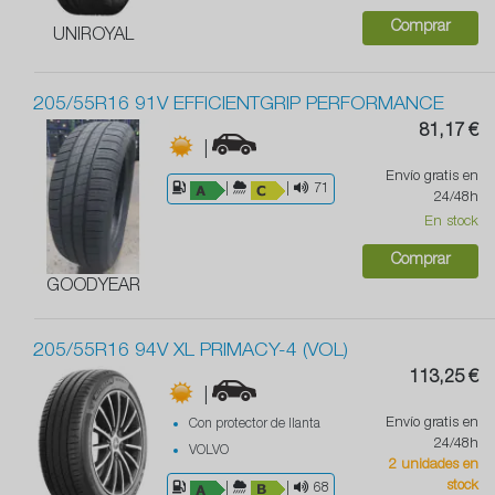
Comprar
UNIROYAL
205/55R16 91V EFFICIENTGRIP PERFORMANCE
81,17 €
|
Envío gratis en
|
|
71
24/48h
En stock
Comprar
GOODYEAR
205/55R16 94V XL PRIMACY-4 (VOL)
113,25 €
|
Envío gratis en
Con protector de llanta
24/48h
VOLVO
2 unidades en
stock
|
|
68