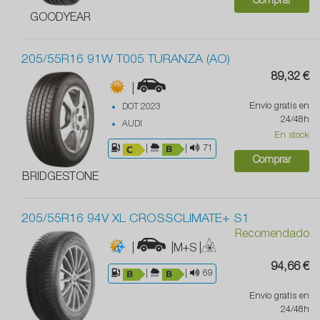
Comprar
GOODYEAR
205/55R16 91W T005 TURANZA (AO)
89,32 €
|
Envío gratis en
DOT 2023
24/48h
AUDI
En stock
|
|
71
Comprar
BRIDGESTONE
205/55R16 94V XL CROSSCLIMATE+ S1
Recomendado
|
|M+S
|
94,66 €
|
|
69
Envío gratis en
24/48h