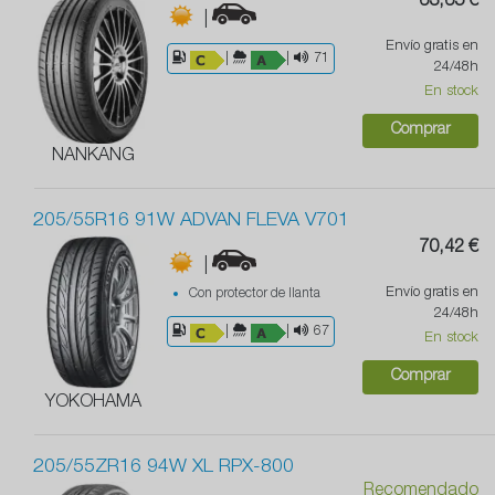
63,65 €
|
Envío gratis en
|
|
71
24/48h
En stock
Comprar
NANKANG
205/55R16 91W ADVAN FLEVA V701
70,42 €
|
Envío gratis en
Con protector de llanta
24/48h
|
|
67
En stock
Comprar
YOKOHAMA
205/55ZR16 94W XL RPX-800
Recomendado