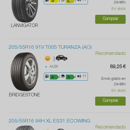
|
|
71
24/48h
En stock
Comprar
LANVIGATOR
205/55R16 91V T005 TURANZA (AO)
Recomendado
|
AUDI
89,25 €
|
|
71
Envío gratis en
24/48h
En stock
BRIDGESTONE
Comprar
205/55R16 94H XL ES31 ECOWING
Recomendado