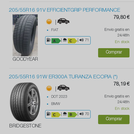
205/55R16 91V EFFICIENTGRIP PERFORMANCE
79,80 €
|
Envío gratis en
FIAT
24/48h
|
|
71
En stock
Comprar
GOODYEAR
205/55R16 91W ER300A TURANZA ECOPIA (*)
78,19 €
|
Envío gratis en
DOT 2023
24/48h
BMW
En stock
|
|
70
Comprar
BRIDGESTONE