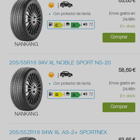
63,65 €
|
Envío gratis en
Con protector de llanta
24/48h
|
|
72
En stock
Comprar
NANKANG
205/55R16 94V XL NOBLE SPORT NS-20
58,69 €
|
Envío gratis en
Con protector de llanta
24/48h
|
|
72
En stock
Comprar
NANKANG
205/55ZR16 94W XL AS-2+ SPORTNEX