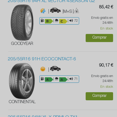
205/55R16 94H XL VECTOR 4SEASON G2
85,42 €
|
|M+S
|
Envío gratis en
|
|
72
24/48h
En stock
Comprar
GOODYEAR
205/55R16 91H ECOCONTACT-6
90,17 €
|
Envío gratis en
|
|
71
24/48h
En stock
Comprar
CONTINENTAL