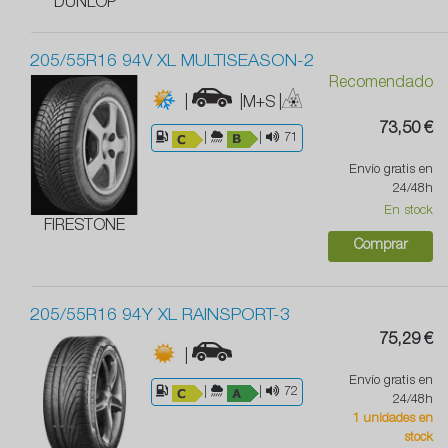
DUNLOP
205/55R16 94V XL MULTISEASON-2
Recomendado
|
|M+S
|
73,50 €
|
|
71
Envío gratis en
24/48h
En stock
FIRESTONE
Comprar
205/55R16 94Y XL RAINSPORT-3
75,29 €
|
Envío gratis en
|
|
72
24/48h
1 unidades en
stock