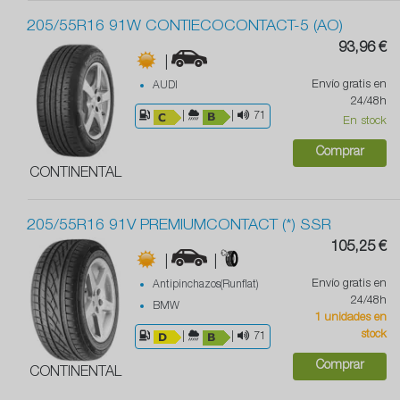
205/55R16 91W CONTIECOCONTACT-5 (AO)
93,96 €
|
Envío gratis en
AUDI
24/48h
|
|
71
En stock
Comprar
CONTINENTAL
205/55R16 91V PREMIUMCONTACT (*) SSR
105,25 €
|
|
Envío gratis en
Antipinchazos(Runflat)
24/48h
BMW
1 unidades en
stock
|
|
71
Comprar
CONTINENTAL