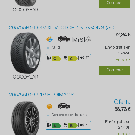
Comprar
GOODYEAR
205/55R16 94V XL VECTOR 4SEASONS (AO)
92,34 €
|
|M+S
|
Envío gratis en
AUDI
24/48h
|
|
70
En stock
Comprar
GOODYEAR
205/55R16 91V E PRIMACY
Oferta
|
88,73 €
Con protector de llanta
Envío gratis en
|
|
69
24/48h
En stock