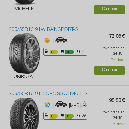
MICHELIN
Comprar
205/55R16 91W RAINSPORT-5
72,03 €
|
Envío gratis en
|
|
71
24/48h
En stock
Comprar
UNIROYAL
205/55R16 91H CROSSCLIMATE 2
92,20 €
|
|M+S
|
Envío gratis en
|
|
69
24/48h
En stock