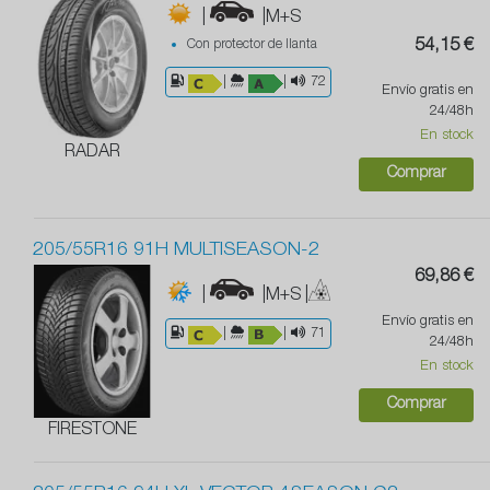
|
|M+S
Con protector de llanta
54,15 €
|
|
72
Envío gratis en
24/48h
En stock
RADAR
Comprar
205/55R16 91H MULTISEASON-2
69,86 €
|
|M+S
|
Envío gratis en
|
|
71
24/48h
En stock
Comprar
FIRESTONE