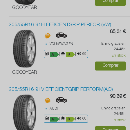
Comprar
GOODYEAR
205/55R16 91H EFFICIENTGRIP PERFOR (VW)
85,31 €
|
Envío gratis en
VOLKSWAGEN
24/48h
|
|
69
En stock
Comprar
GOODYEAR
205/55R16 91V EFFICIENTGRIP PERFORM(AO)
90,39 €
|
Envío gratis en
AUDI
24/48h
|
|
68
En stock