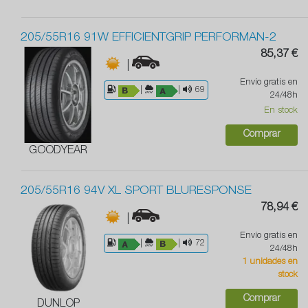
205/55R16 91W EFFICIENTGRIP PERFORMAN-2
85,37 €
|
Envío gratis en
|
|
69
24/48h
En stock
Comprar
GOODYEAR
205/55R16 94V XL SPORT BLURESPONSE
78,94 €
|
Envío gratis en
|
|
72
24/48h
1 unidades en
stock
Comprar
DUNLOP