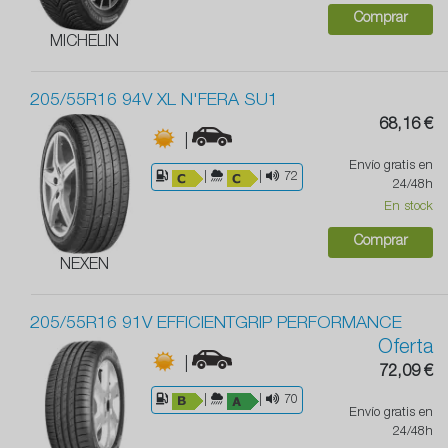
Comprar
MICHELIN
205/55R16 94V XL N'FERA SU1
68,16 €
|
Envío gratis en
|
|
72
24/48h
En stock
Comprar
NEXEN
205/55R16 91V EFFICIENTGRIP PERFORMANCE
Oferta
|
72,09 €
|
|
70
Envío gratis en
24/48h