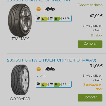
205/55R16 94W XL X-PRIVILO TX1
Recomendado
|
47,92 €
|
|
69
Envío gratis en
24/48h
En stock
TRACMAX
Comprar
205/55R16 91W EFFICIENTGRIP PERFORMA(AO)
91,05 €
|
Envío gratis en
AUDI
24/48h
|
|
70
3 unidades en
stock
Comprar
GOODYEAR