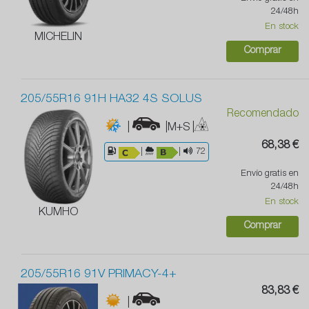
24/48h
En stock
MICHELIN
Comprar
205/55R16 91H HA32 4S SOLUS
Recomendado
|
|M+S
|
68,38 €
|
|
72
Envío gratis en
24/48h
En stock
KUMHO
Comprar
205/55R16 91V PRIMACY-4+
83,83 €
|