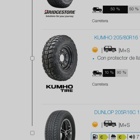
50 %
50 %
Carretera
KUMHO 205/80R16 
|
|M+S
Con protector de ll
10 %
90 %
Carretera
DUNLOP 205R16C 1
|
|M+S
|
|
7