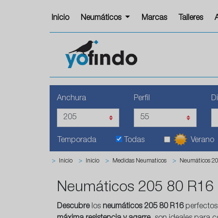
Inicio
Neumáticos
Marcas
Talleres
Anchura
Perfil
D
Temporada
Todas
Verano
>
Inicio
>
Inicio
>
Medidas Neumaticos
>
Neumáticos 2
Neumáticos 205 80 R16
Descubre
los
neumáticos 205 80 R16
perfectos