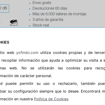
Envío gratis
2
dB
Devoluciones 60 días
Más de 6.000 talleres de montaje
3 años de garantía
Stock real
Ficha del producto
Campo
KIES
 104S XL RADIAL RF07
sitio web
yofindo.com
utiliza cookies propias y de terce
Envío en 24/48 horas
Envío gratis
 recopilar información que ayuda a optimizar su visita a 
0
dB
Devoluciones 60 días
inas web. No se utilizarán las cookies para recog
Más de 6.000 talleres de montaje
rmación de carácter personal.
3 años de garantía
%
Stock real
ed puede permitir su uso o rechazarlo, también pue
Ficha del producto
Campo
iar su configuración siempre que lo desee. Encontrará 
rmación en nuestra
Política de Cookies
80R16LT 111/108Q MUD TERRAIN T/A KM3