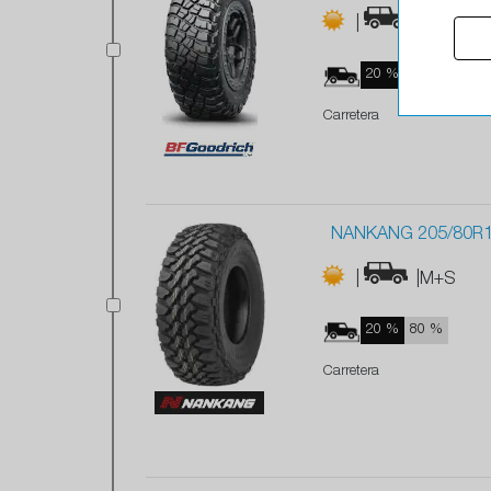
|
|M+S
20 %
80 %
Carretera
NANKANG 205/80R16
|
|M+S
20 %
80 %
Carretera