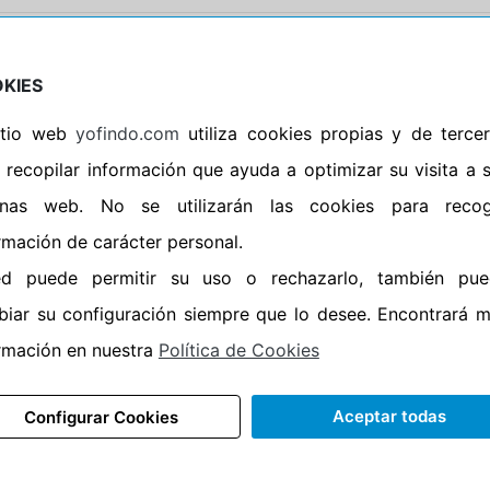
5R19 111W XL QUATRAC PRO
Envío en 24/48 horas
KIES
Envío gratis
anta
Devoluciones 60 días
sitio web
yofindo.com
utiliza cookies propias y de terce
3
dB
Más de 6.000 talleres de montaje
 recopilar información que ayuda a optimizar su visita a 
3 años de garantía
inas web. No se utilizarán las cookies para recog
Stock real
5 %
Ficha del producto
rmación de carácter personal.
Campo
ed puede permitir su uso o rechazarlo, también pue
in Quatrac Pro
iar su configuración siempre que lo desee. Encontrará 
rmación en nuestra
Política de Cookies
Aceptar todas
neumático all seasons
de referencia para el segmento de altas
Configurar Cookies
en carreteras mojadas, con un agarre en superficies mojadas 