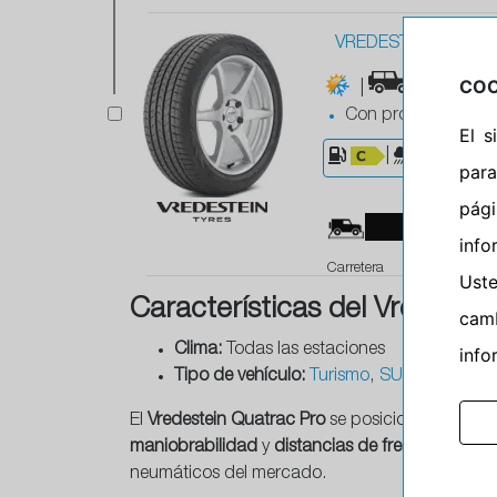
VREDESTEIN 255/5
COO
|
|M+S
|
Con protector de ll
El 
|
|
7
para
pág
95 %
info
Carretera
Ust
Características del Vredeste
camb
Clima:
Todas las estaciones
info
Tipo de vehículo:
Turismo
,
SUV
El
Vredestein Quatrac Pro
se posiciona como el
maniobrabilidad
y
distancias de frenado cortas
neumáticos del mercado.