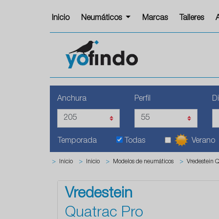
Inicio
Neumáticos
Marcas
Talleres
Anchura
Perfil
D
Temporada
Todas
Verano
>
Inicio
>
Inicio
>
Modelos de neumáticos
>
Vredestein Q
Vredestein
Quatrac Pro