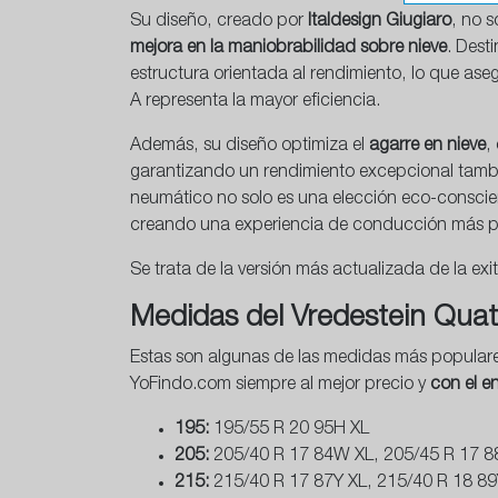
Su diseño, creado por
Italdesign Giugiaro
, no s
mejora en la maniobrabilidad sobre nieve
. Dest
estructura orientada al rendimiento, lo que as
A representa la mayor eficiencia.
Además, su diseño optimiza el
agarre en nieve
,
garantizando un rendimiento excepcional tambié
neumático no solo es una elección eco-conscie
creando una experiencia de conducción más pla
Se trata de la versión más actualizada de la e
Medidas del Vredestein Quat
Estas son algunas de las medidas más populare
YoFindo.com siempre al mejor precio y
con el e
195:
195/55 R 20 95H XL
205:
205/40 R 17 84W XL, 205/45 R 17 88
215:
215/40 R 17 87Y XL, 215/40 R 18 89