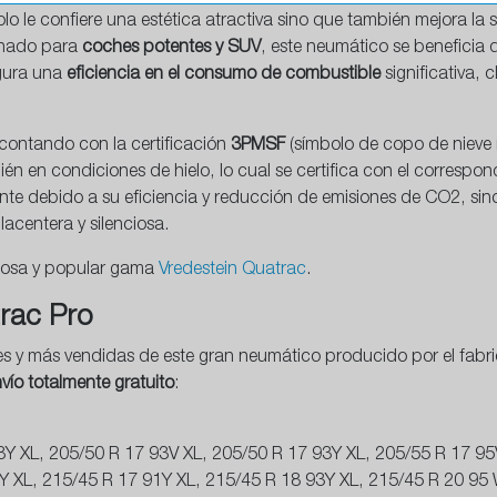
olo le confiere una estética atractiva sino que también mejora l
inado para
coches potentes y SUV
, este neumático se beneficia
egura una
eficiencia en el consumo de combustible
significativa, 
 contando con la certificación
3PMSF
(símbolo de copo de nieve
n en condiciones de hielo, lo cual se certifica con el correspo
nte debido a su eficiencia y reducción de emisiones de CO2, sin
centera y silenciosa.
xitosa y popular gama
Vredestein Quatrac
.
rac Pro
s y más vendidas de este gran neumático producido por el fabr
nvío totalmente gratuito
:
Y XL, 205/50 R 17 93V XL, 205/50 R 17 93Y XL, 205/55 R 17 95
Y XL, 215/45 R 17 91Y XL, 215/45 R 18 93Y XL, 215/45 R 20 95