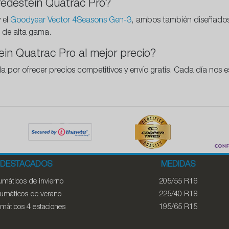
Vredestein Quatrac Pro?
 el
Goodyear Vector 4Seasons Gen-3
, ambos también diseñados
s de alta gama.
in Quatrac Pro al mejor precio?
por ofrecer precios competitivos y envío gratis. Cada día nos e
DESTACADOS
MEDIDAS
máticos de invierno
205/55 R16
umáticos de verano
225/40 R18
máticos 4 estaciones
195/65 R15