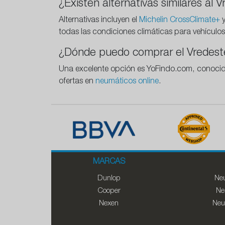
¿Existen alternativas similares al 
Alternativas incluyen el
Michelin CrossClimate+
y
todas las condiciones climáticas para vehículo
¿Dónde puedo comprar el Vredeste
Una excelente opción es YoFindo.com, conocida 
ofertas en
neumáticos online
.
MARCAS
Dunlop
Neu
Cooper
Ne
Nexen
Neu