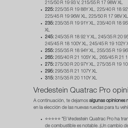
215/50 R 19 93 V, 215/55 R 17 98W XL
2
25:
225/35 R 19 88Y XL, 225/40 R 18 92V
225/45 R 19 96W XL, 225/50 R 17 98V XL
235:
235/35 R 19 91Y XL, 235/40 R 18 95
XL
245:
245/35 R 18 92 Y XL, 245/35 R 20 95
245/45 R 18 100Y XL, 245/45 R 19 102Y 
255:
255/35 R 18 94Y XL, 255/35 R 19 96
265:
265/40 R 21 105Y XL, 265/45 R 21 
275:
275/30 R 20 97Y XL, 275/35 R 19 10
295:
295/35 R 21 107Y XL
315:
315/35 R 20 110Y XL
Vredestein Quatrac Pro opin
A continuación, te dejamos
algunas opiniones r
en la elección de las nuevas ruedas para tu vehí
⭐⭐⭐⭐⭐ "El Vredestein Quatrac Pro ha tran
de combustible es notable. ¡Un cambio de