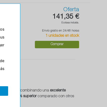
Oferta
141,35 €
Ecotasa incluida.
ros
Envío gratis en 24/48 horas
1 unidades en stock
sus
er
Comprar
de
más
 prestaciones, combinando una
excelente
más de un
10% superior
comparado con otros