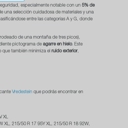
a seguridad, especialmente notable con un
5% de
 de una selección cuidadosa de materiales y una
clasificándose entre las categorías A y G, donde
 rodeado de una montaña de tres picos),
ndiente pictograma de
agarre en hielo
. Este
o que también minimiza el
ruido exterior
,
icante
Vredestein
que podrás encontrar en
V XL
 W XL, 215/50 R 17 95Y XL, 215/50 R 18 92W,