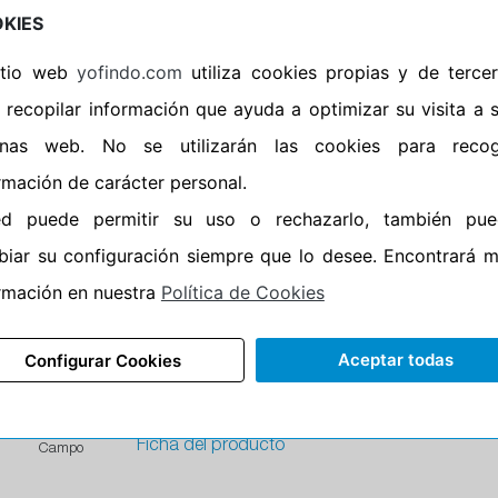
Envío gratis
KIES
anta
Devoluciones 60 días
Más de 6.000 talleres de montaje
sitio web
yofindo.com
utiliza cookies propias y de terce
3 años de garantía
 recopilar información que ayuda a optimizar su visita a 
Stock real
inas web. No se utilizarán las cookies para recog
Campo
Ficha del producto
rmación de carácter personal.
ed puede permitir su uso o rechazarlo, también pue
 126/123R RENEGADE A/T-5
iar su configuración siempre que lo desee. Encontrará 
Envío en 24/48 horas
rmación en nuestra
Política de Cookies
Envío gratis
6
dB
Devoluciones 60 días
Aceptar todas
Configurar Cookies
Más de 6.000 talleres de montaje
3 años de garantía
Stock real
Ficha del producto
Campo