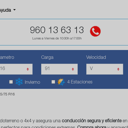
Ayuda
960 13 63 13
Lunes a Viernes de 10:00h a17:00h
iametro
Carga
Velocidad
4 Estaciones
Invierno
85/75 R16
odoterreno o 4x4 y asegura una
conducción segura y eficiente
en 