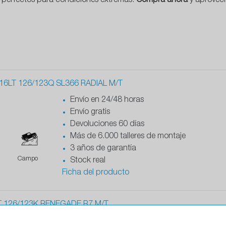
n perfectos para condiciones extremas.
Compra ahora
y aprovec
6LT 126/123Q SL366 RADIAL M/T
Envío en 24/48 horas
Envío gratis
Devoluciones 60 días
Más de 6.000 talleres de montaje
3 años de garantía
Campo
Stock real
Ficha del producto
T 126/123K RENEGADE R7 M/T
Envío en 24/48 horas