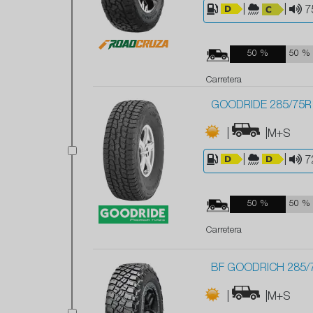
|
|
7
50 %
50 %
Carretera
GOODRIDE 285/75R1
|
|M+S
|
|
7
50 %
50 %
Carretera
BF GOODRICH 285/
|
|M+S