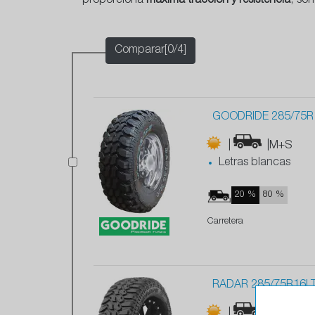
proporciona
máxima tracción y resistencia
, so
Comparar[0/4]
GOODRIDE 285/75R1
|
|M+S
Letras blancas
20 %
80 %
Carretera
RADAR 285/75R16L
|
|M+S
|