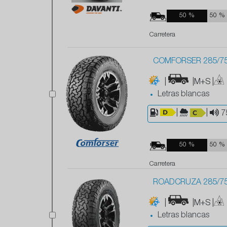
50 %
50 %
Carretera
COMFORSER 285/75
|
|M+S
|
Letras blancas
|
|
7
50 %
50 %
Carretera
ROADCRUZA 285/75
|
|M+S
|
Letras blancas