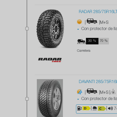
RADAR 285/75R16L
|
|M+S
Con protector de ll
30 %
70 %
Carretera
DAVANTI 285/75R16
|
|M+S
|
Con protector de ll
|
|
7