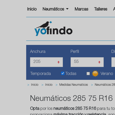
Inicio
Neumáticos
Marcas
Talleres
Anchura
Perfil
D
Temporada
Todas
Verano
>
Inicio
>
Inicio
>
Medidas Neumaticos
>
Neumáticos 2
Neumáticos 285 75 R16
Opta
por los
neumáticos 285 75 R16
para tu t