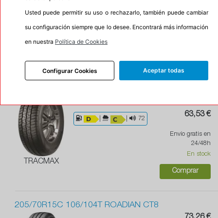
Envío gratis en
|
|
71
Usted puede permitir su uso o rechazarlo, también puede cambiar
24/48h
En stock
su configuración siempre que lo desee. Encontrará más información
50 %
en nuestra
Política de Cookies
Comprar
HANKOOK
Aceptar todas
Configurar Cookies
205/70R15C 106/104R X-PRIVILO RF09
Recomendado
|
63,53 €
|
|
72
Envío gratis en
24/48h
En stock
TRACMAX
Comprar
205/70R15C 106/104T ROADIAN CT8
73,26 €