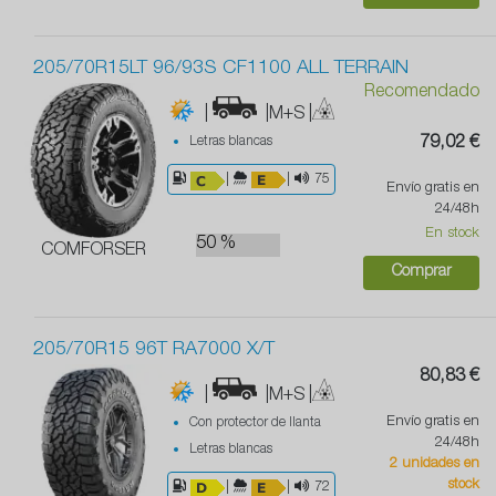
205/70R15LT 96/93S CF1100 ALL TERRAIN
Recomendado
|
|M+S
|
Letras blancas
79,02 €
|
|
75
Envío gratis en
24/48h
En stock
50 %
COMFORSER
Comprar
205/70R15 96T RA7000 X/T
80,83 €
|
|M+S
|
Envío gratis en
Con protector de llanta
24/48h
Letras blancas
2 unidades en
stock
|
|
72