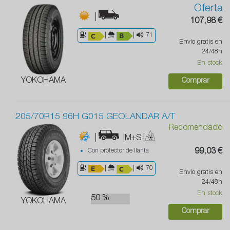
Oferta
|
107,98 €
|
|
71
Envío gratis en
24/48h
En stock
YOKOHAMA
Comprar
205/70R15 96H G015 GEOLANDAR A/T
Recomendado
|
|M+S
|
Con protector de llanta
99,03 €
|
|
70
Envío gratis en
24/48h
En stock
50 %
YOKOHAMA
Comprar