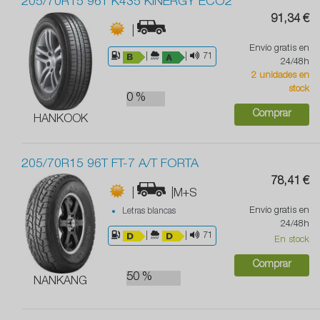
205/70R15 96T K435 KINERGY ECO2
91,34 €
|
Envío gratis en
|
|
71
24/48h
2 unidades en
stock
0 %
Comprar
HANKOOK
205/70R15 96T FT-7 A/T FORTA
78,41 €
|
|M+S
Envío gratis en
Letras blancas
24/48h
|
|
71
En stock
Comprar
50 %
NANKANG