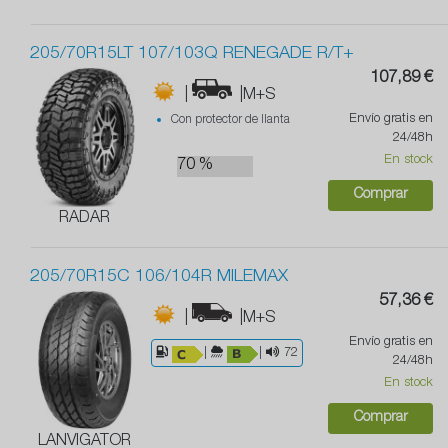
205/70R15LT 107/103Q RENEGADE R/T+
107,89 €
|
|M+S
Envío gratis en
Con protector de llanta
24/48h
En stock
70 %
Comprar
RADAR
205/70R15C 106/104R MILEMAX
57,36 €
|
|M+S
Envío gratis en
|
|
72
24/48h
En stock
Comprar
LANVIGATOR