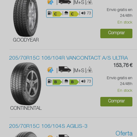
|
|M+S
|
Envío gratis en
|
|
73
24/48h
En stock
Comprar
GOODYEAR
205/70R15C 106/104R VANCONTACT A/S ULTRA
153,76 €
|
|M+S
|
Envío gratis en
|
|
73
24/48h
En stock
Comprar
CONTINENTAL
205/70R15C 106/104S AGILIS-3
Oferta