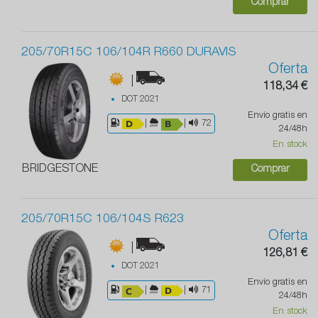
Comprar
205/70R15C 106/104R R660 DURAVIS
Oferta
|
118,34 €
DOT 2021
Envío gratis en
|
|
72
24/48h
En stock
BRIDGESTONE
Comprar
205/70R15C 106/104S R623
Oferta
|
126,81 €
DOT 2021
Envío gratis en
|
|
71
24/48h
En stock