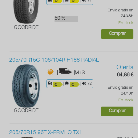
|
|
71
Envío gratis en
24/48h
50 %
En stock
GOODRIDE
Comprar
205/70R15C 106/104R H188 RADIAL
Oferta
|
|M+S
64,86 €
|
|
72
Envío gratis en
24/48h
En stock
GOODRIDE
Comprar
205/70R15 96T X-PRIVILO TX1