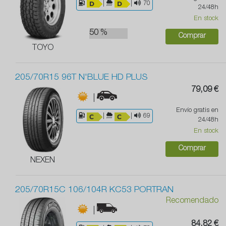
|
|
70
24/48h
En stock
50 %
Comprar
TOYO
205/70R15 96T N'BLUE HD PLUS
79,09 €
|
Envío gratis en
|
|
69
24/48h
En stock
Comprar
NEXEN
205/70R15C 106/104R KC53 PORTRAN
Recomendado
|
84,82 €