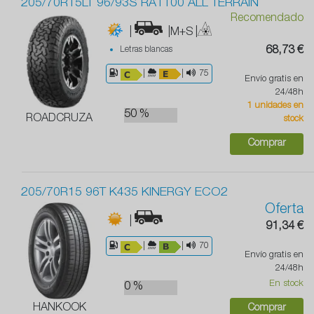
205/70R15LT 96/93S RA1100 ALL TERRAIN
Recomendado
|
|M+S
|
Letras blancas
68,73 €
|
|
75
Envío gratis en
24/48h
1 unidades en
50 %
ROADCRUZA
stock
Comprar
205/70R15 96T K435 KINERGY ECO2
Oferta
|
91,34 €
|
|
70
Envío gratis en
24/48h
En stock
0 %
HANKOOK
Comprar