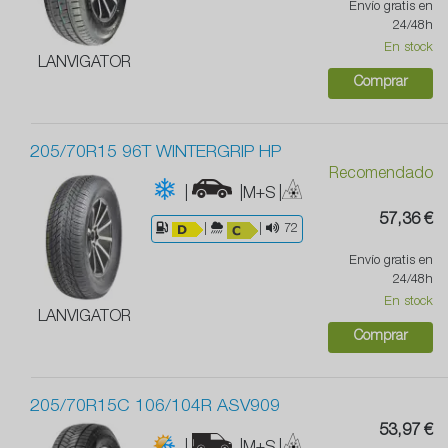
Envío gratis en
24/48h
En stock
LANVIGATOR
Comprar
205/70R15 96T WINTERGRIP HP
Recomendado
|
|M+S
|
57,36 €
|
|
72
Envío gratis en
24/48h
En stock
LANVIGATOR
Comprar
205/70R15C 106/104R ASV909
53,97 €