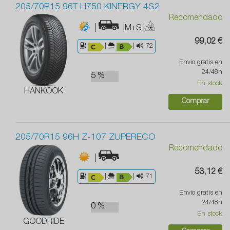
205/70R15 96T H750 KINERGY 4S2
Recomendado
|
|M+S
|
99,02 €
|
|
72
Envío gratis en
24/48h
5 %
En stock
HANKOOK
Comprar
205/70R15 96H Z-107 ZUPERECO
Recomendado
|
53,12 €
|
|
71
Envío gratis en
24/48h
0 %
En stock
GOODRIDE