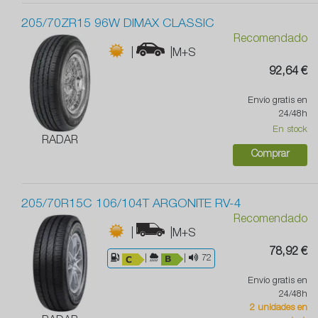
205/70ZR15 96W DIMAX CLASSIC
Recomendado
|
|M+S
92,64 €
Envío gratis en
24/48h
En stock
RADAR
Comprar
205/70R15C 106/104T ARGONITE RV-4
Recomendado
|
|M+S
78,92 €
|
|
72
Envío gratis en
24/48h
2 unidades en