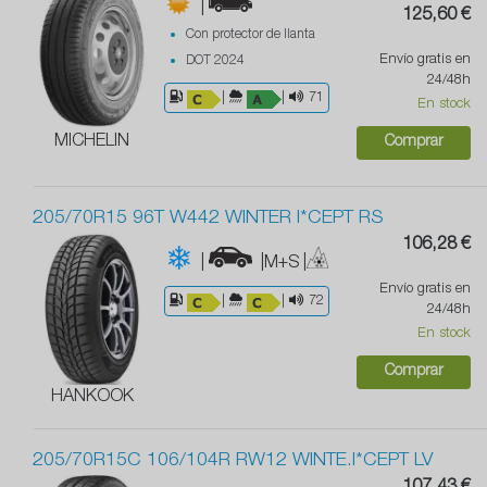
|
125,60 €
Con protector de llanta
Envío gratis en
DOT 2024
24/48h
|
|
71
En stock
MICHELIN
Comprar
205/70R15 96T W442 WINTER I*CEPT RS
106,28 €
|
|M+S
|
Envío gratis en
|
|
72
24/48h
En stock
Comprar
HANKOOK
205/70R15C 106/104R RW12 WINTE.I*CEPT LV