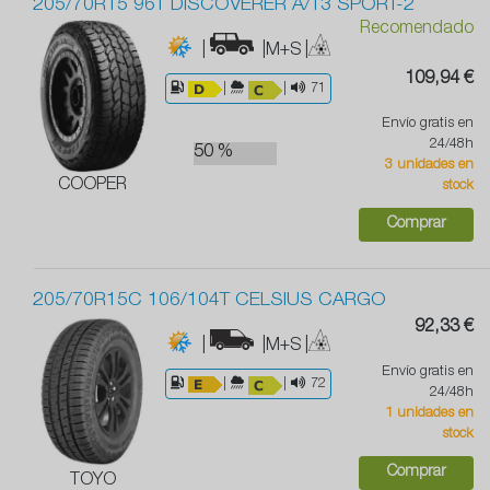
205/70R15 96T DISCOVERER A/T3 SPORT-2
Recomendado
|
|M+S
|
109,94 €
|
|
71
Envío gratis en
24/48h
50 %
3 unidades en
COOPER
stock
Comprar
205/70R15C 106/104T CELSIUS CARGO
92,33 €
|
|M+S
|
Envío gratis en
|
|
72
24/48h
1 unidades en
stock
Comprar
TOYO