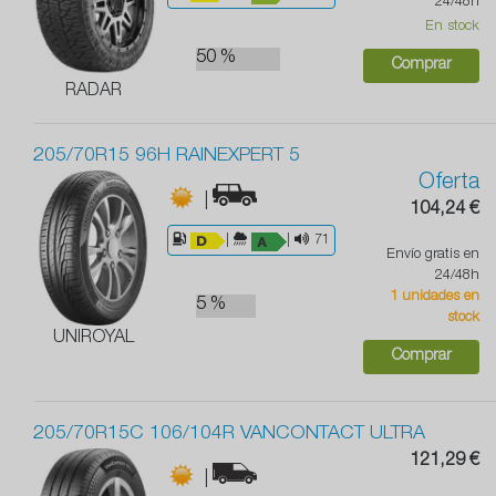
24/48h
En stock
50 %
Comprar
RADAR
205/70R15 96H RAINEXPERT 5
Oferta
|
104,24 €
|
|
71
Envío gratis en
24/48h
1 unidades en
5 %
stock
UNIROYAL
Comprar
205/70R15C 106/104R VANCONTACT ULTRA
121,29 €
|