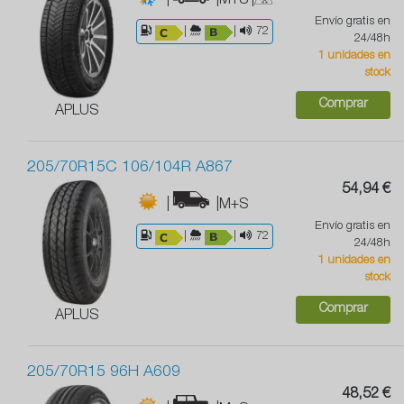
|
|M+S
|
Envío gratis en
|
|
72
24/48h
1 unidades en
stock
Comprar
APLUS
205/70R15C 106/104R A867
54,94 €
|
|M+S
Envío gratis en
|
|
72
24/48h
1 unidades en
stock
Comprar
APLUS
205/70R15 96H A609
48,52 €