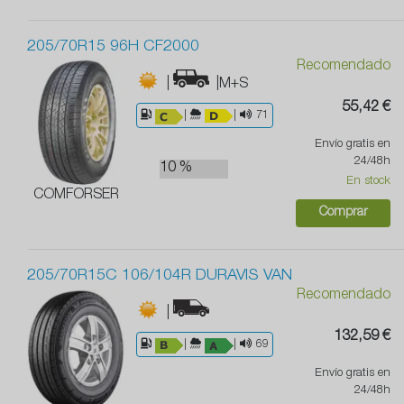
205/70R15 96H CF2000
Recomendado
|
|M+S
55,42 €
|
|
71
Envío gratis en
24/48h
10 %
En stock
COMFORSER
Comprar
205/70R15C 106/104R DURAVIS VAN
Recomendado
|
132,59 €
|
|
69
Envío gratis en
24/48h