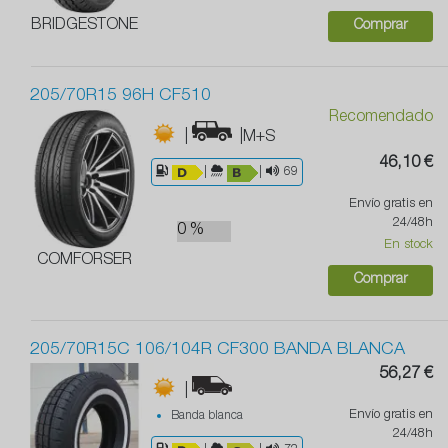
BRIDGESTONE
Comprar
205/70R15 96H CF510
Recomendado
|
|M+S
46,10 €
|
|
69
Envío gratis en
24/48h
0 %
En stock
COMFORSER
Comprar
205/70R15C 106/104R CF300 BANDA BLANCA
56,27 €
|
Envío gratis en
Banda blanca
24/48h