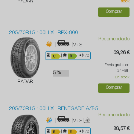
RADAR
stock
Comprar
205/70R15 100H XL RPX-800
Recomendado
|
|M+S
69,26 €
|
|
72
Envío gratis en
24/48h
5 %
En stock
RADAR
Comprar
205/70R15 100H XL RENEGADE A/T-5
Recomendado
|
|M+S
|
88,57 €
|
|
72