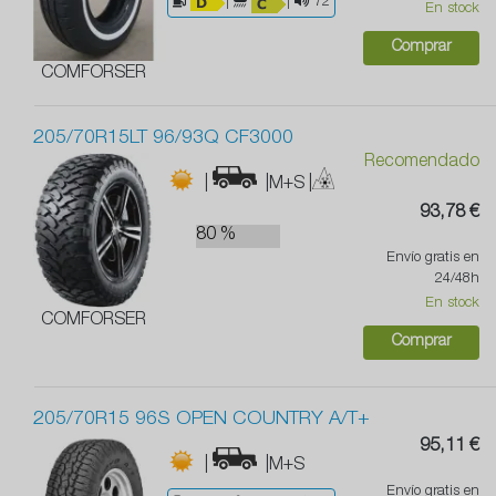
|
|
72
En stock
Comprar
COMFORSER
205/70R15LT 96/93Q CF3000
Recomendado
|
|M+S
|
93,78 €
80 %
Envío gratis en
24/48h
En stock
COMFORSER
Comprar
205/70R15 96S OPEN COUNTRY A/T+
95,11 €
|
|M+S
Envío gratis en