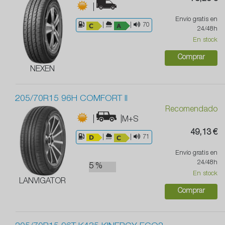
|
Envío gratis en
|
|
70
24/48h
En stock
Comprar
NEXEN
205/70R15 96H COMFORT II
Recomendado
|
|M+S
49,13 €
|
|
71
Envío gratis en
24/48h
5 %
En stock
LANVIGATOR
Comprar