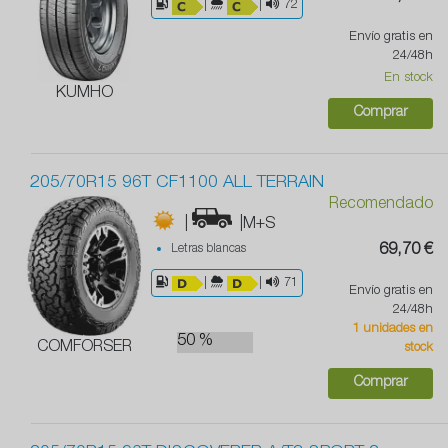
|
|
72
Envío gratis en
24/48h
En stock
KUMHO
Comprar
205/70R15 96T CF1100 ALL TERRAIN
Recomendado
|
|M+S
Letras blancas
69,70 €
|
|
71
Envío gratis en
24/48h
1 unidades en
50 %
COMFORSER
stock
Comprar