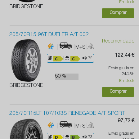
En stock
BRIDGESTONE
Comprar
205/70R15 96T DUELER A/T 002
Recomendado
|
|M+S
|
122,44 €
|
|
72
Envío gratis en
24/48h
50 %
En stock
BRIDGESTONE
Comprar
205/70R15LT 107/103S RENEGADE A/T SPORT
97,72 €
|
|M+S
|
Envío gratis en
|
|
73