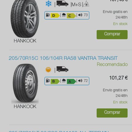
107,43 €
|
|M+S
|
Envío gratis en
|
|
73
24/48h
En stock
Comprar
HANKOOK
205/70R15C 106/104R RA58 VANTRA TRANSIT
Recomendado
|
101,27 €
|
|
72
Envío gratis en
24/48h
En stock
HANKOOK
Comprar