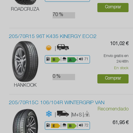
Comprar
ROADCRUZA
70 %
205/70R15 96T K435 KINERGY ECO2
101,02 €
|
Envío gratis en
|
|
71
24/48h
En stock
0 %
Comprar
HANKOOK
205/70R15C 106/104R WINTERGRIP VAN
Recomendado
|
|M+S
|
61,95 €
|
|
72