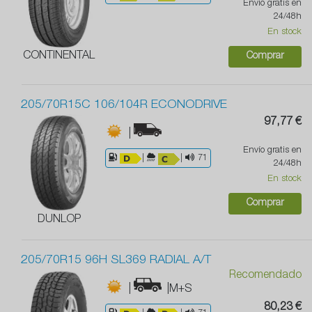
Envío gratis en
24/48h
En stock
CONTINENTAL
Comprar
205/70R15C 106/104R ECONODRIVE
97,77 €
|
Envío gratis en
|
|
71
24/48h
En stock
Comprar
DUNLOP
205/70R15 96H SL369 RADIAL A/T
Recomendado
|
|M+S
80,23 €