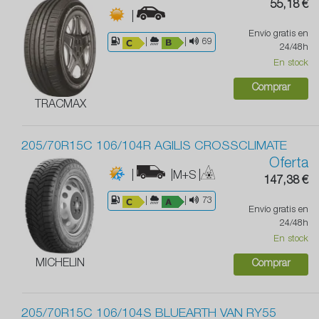
55,18 €
|
Envío gratis en
|
|
69
24/48h
En stock
Comprar
TRACMAX
205/70R15C 106/104R AGILIS CROSSCLIMATE
Oferta
|
|M+S
|
147,38 €
|
|
73
Envío gratis en
24/48h
En stock
MICHELIN
Comprar
205/70R15C 106/104S BLUEARTH VAN RY55