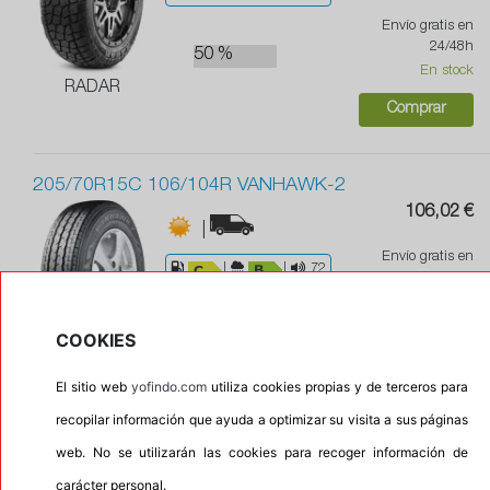
Envío gratis en
24/48h
50 %
En stock
RADAR
Comprar
205/70R15C 106/104R VANHAWK-2
106,02 €
|
Envío gratis en
|
|
72
24/48h
En stock
COOKIES
Comprar
FIRESTONE
El sitio web
yofindo.com
utiliza cookies propias y de terceros para
recopilar información que ayuda a optimizar su visita a sus páginas
205/70R15 96T RF10 DYNAPRO ATM
web. No se utilizarán las cookies para recoger información de
98,57 €
|
|M+S
carácter personal.