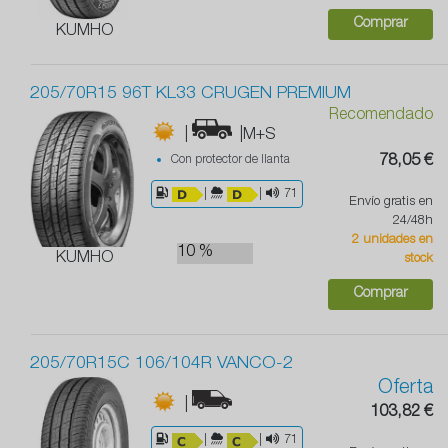
Comprar
KUMHO
205/70R15 96T KL33 CRUGEN PREMIUM
Recomendado
|
|M+S
Con protector de llanta
78,05 €
|
|
71
Envío gratis en
24/48h
2 unidades en
10 %
KUMHO
stock
Comprar
205/70R15C 106/104R VANCO-2
Oferta
|
103,82 €
|
|
71