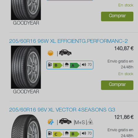
En stock
Comprar
GOODYEAR
205/60R16 96W XL EFFICIENTG.PERFORMANC-2
140,87 €
|
Envío gratis en
|
|
70
24/48h
En stock
Comprar
GOODYEAR
205/60R16 96V XL VECTOR 4SEASONS G3
121,86 €
|
|M+S
|
Envío gratis en
|
|
70
24/48h