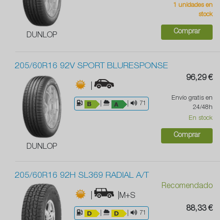
1 unidades en
stock
Comprar
DUNLOP
205/60R16 92V SPORT BLURESPONSE
96,29 €
|
Envío gratis en
|
|
71
24/48h
En stock
Comprar
DUNLOP
205/60R16 92H SL369 RADIAL A/T
Recomendado
|
|M+S
88,33 €
|
|
71