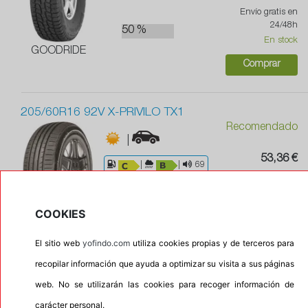
Envío gratis en
24/48h
50 %
En stock
GOODRIDE
Comprar
205/60R16 92V X-PRIVILO TX1
Recomendado
|
53,36 €
|
|
69
Envío gratis en
24/48h
COOKIES
En stock
TRACMAX
Comprar
El sitio web
yofindo.com
utiliza cookies propias y de terceros para
recopilar información que ayuda a optimizar su visita a sus páginas
web. No se utilizarán las cookies para recoger información de
205/60R16 96W XL CROSSCLIMATE+ ZP
153,41 €
carácter personal.