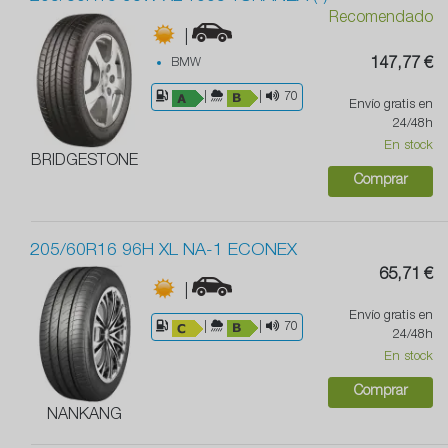
Recomendado
|
BMW
147,77 €
|
|
70
Envío gratis en
24/48h
En stock
BRIDGESTONE
Comprar
205/60R16 96H XL NA-1 ECONEX
65,71 €
|
Envío gratis en
|
|
70
24/48h
En stock
Comprar
NANKANG