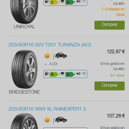
|
|
71
24/48h
1 unidades en
stock
Comprar
UNIROYAL
205/60R16 92V T001 TURANZA (AO)
122,67 €
|
Envío gratis en
AUDI
24/48h
|
|
70
En stock
Comprar
BRIDGESTONE
205/60R16 96W XL RAINEXPERT 5
107,28 €
|
Envío gratis en