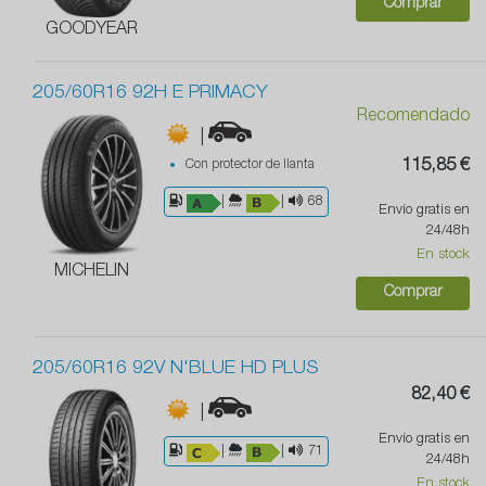
Comprar
GOODYEAR
205/60R16 92H E PRIMACY
Recomendado
|
Con protector de llanta
115,85 €
|
|
68
Envío gratis en
24/48h
En stock
MICHELIN
Comprar
205/60R16 92V N'BLUE HD PLUS
82,40 €
|
Envío gratis en
|
|
71
24/48h
En stock