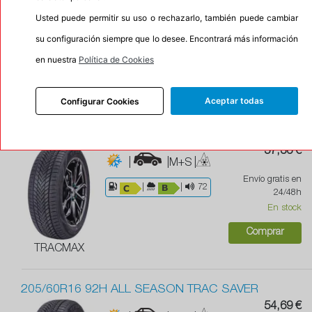
|
|
Usted puede permitir su uso o rechazarlo, también puede cambiar
Envío gratis en
|M+S
|
su configuración siempre que lo desee. Encontrará más información
24/48h
Antipinchazos(Runflat)
En stock
en nuestra
Política de Cookies
|
|
69
Comprar
MICHELIN
Aceptar todas
Configurar Cookies
205/60R16 96V XL ALL SEASON TRAC SAVER
57,36 €
|
|M+S
|
Envío gratis en
|
|
72
24/48h
En stock
Comprar
TRACMAX
205/60R16 92H ALL SEASON TRAC SAVER
54,69 €