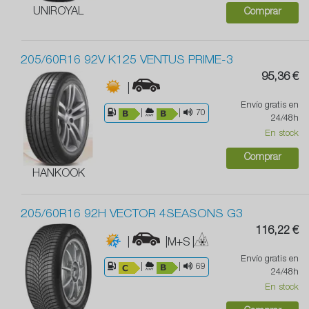
UNIROYAL
Comprar
205/60R16 92V K125 VENTUS PRIME-3
95,36 €
|
Envío gratis en
|
|
70
24/48h
En stock
Comprar
HANKOOK
205/60R16 92H VECTOR 4SEASONS G3
116,22 €
|
|M+S
|
Envío gratis en
|
|
69
24/48h
En stock