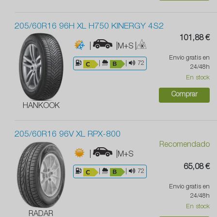
205/60R16 96H XL H750 KINERGY 4S2
101,88 €
|
|M+S
|
Envío gratis en
|
|
72
24/48h
En stock
Comprar
HANKOOK
205/60R16 96V XL RPX-800
Recomendado
|
|M+S
65,08 €
|
|
72
Envío gratis en
24/48h
En stock
RADAR