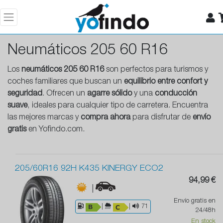
Neumáticos 205 60 R16
Los
neumáticos 205 60 R16
son perfectos para turismos y
coches familiares que buscan un
equilibrio entre confort y
seguridad
. Ofrecen un
agarre sólido
y una
conducción
suave
, ideales para cualquier tipo de carretera. Encuentra
las mejores marcas y
compra ahora
para disfrutar de
envío
gratis
en Yofindo.com.
205/60R16 92H K435 KINERGY ECO2
94,99 €
|
Envío gratis en
|
|
71
24/48h
En stock