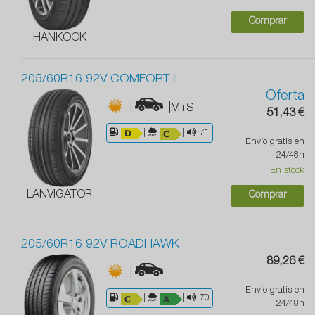
Comprar
HANKOOK
205/60R16 92V COMFORT II
Oferta
|
|M+S
51,43 €
|
|
71
Envío gratis en
24/48h
En stock
LANVIGATOR
Comprar
205/60R16 92V ROADHAWK
89,26 €
|
Envío gratis en
|
|
70
24/48h