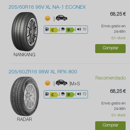
205/60R16 96V XL NA-1 ECONEX
68,25 €
|
Envío gratis en
|
|
70
24/48h
En stock
Comprar
NANKANG
205/60ZR16 96W XL RPX-800
Recomendado
|
|M+S
68,25 €
|
|
72
Envío gratis en
24/48h
En stock
RADAR
Comprar