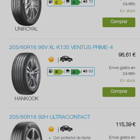
|
|
72
24/48h
En stock
Comprar
UNIROYAL
205/60R16 96V XL K135 VENTUS PRIME-4
96,61 €
|
Envío gratis en
|
|
69
24/48h
En stock
Comprar
HANKOOK
205/60R16 92H ULTRACONTACT
115,39 €
|
Envío gratis en
Con protector de llanta