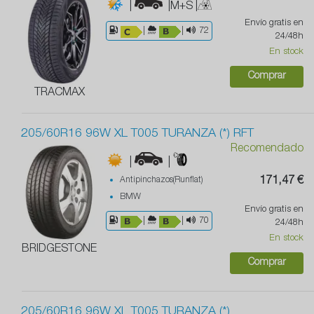
|
|M+S
|
Envío gratis en
|
|
72
24/48h
En stock
Comprar
TRACMAX
205/60R16 96W XL T005 TURANZA (*) RFT
Recomendado
|
|
Antipinchazos(Runflat)
171,47 €
BMW
Envío gratis en
|
|
70
24/48h
En stock
BRIDGESTONE
Comprar
205/60R16 96W XL T005 TURANZA (*)