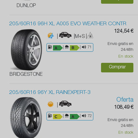
DUNLOP
205/60R16 96H XL A005 EVO WEATHER CONTR
124,54 €
|
|M+S
|
Envío gratis en
|
|
71
24/48h
En stock
Comprar
BRIDGESTONE
205/60R16 96Y XL RAINEXPERT-3
Oferta
|
108,49 €
|
|
72
Envío gratis en
24/48h
En stock