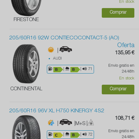
En stock
Comprar
FIRESTONE
205/60R16 92W CONTIECOCONTACT-5 (AO)
Oferta
|
135,95 €
AUDI
Envío gratis en
|
|
71
24/48h
En stock
CONTINENTAL
Comprar
205/60R16 96V XL H750 KINERGY 4S2
108,71 €
|
|M+S
|
Envío gratis en
|
|
72
24/48h