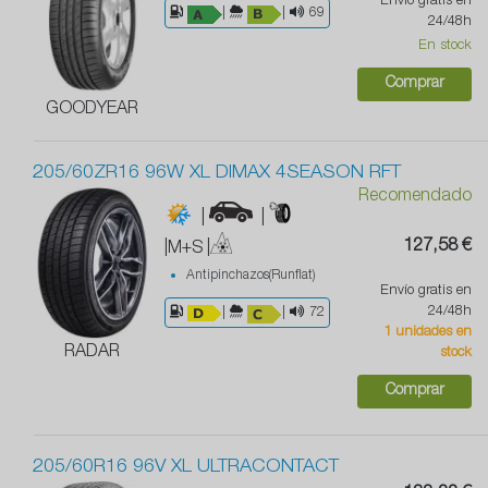
Envío gratis en
|
|
69
24/48h
En stock
Comprar
GOODYEAR
205/60ZR16 96W XL DIMAX 4SEASON RFT
Recomendado
|
|
127,58 €
|M+S
|
Antipinchazos(Runflat)
Envío gratis en
24/48h
|
|
72
1 unidades en
RADAR
stock
Comprar
205/60R16 96V XL ULTRACONTACT