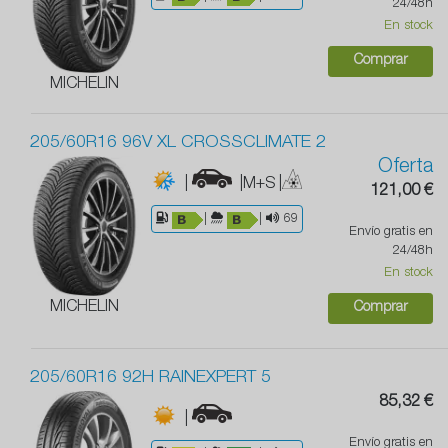
24/48h
En stock
Comprar
MICHELIN
205/60R16 96V XL CROSSCLIMATE 2
Oferta
|
|M+S
|
121,00 €
|
|
69
Envío gratis en
24/48h
En stock
MICHELIN
Comprar
205/60R16 92H RAINEXPERT 5
85,32 €
|
Envío gratis en