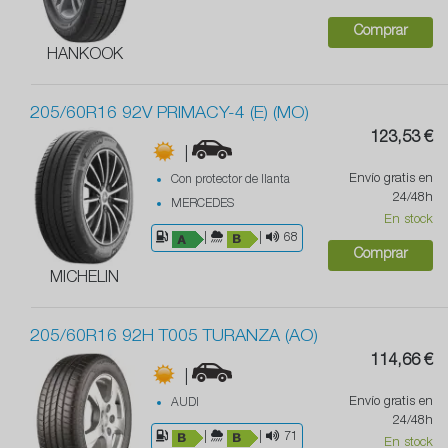
Comprar
HANKOOK
205/60R16 92V PRIMACY-4 (E) (MO)
123,53 €
|
Envío gratis en
Con protector de llanta
24/48h
MERCEDES
En stock
|
|
68
Comprar
MICHELIN
205/60R16 92H T005 TURANZA (AO)
114,66 €
|
Envío gratis en
AUDI
24/48h
|
|
71
En stock