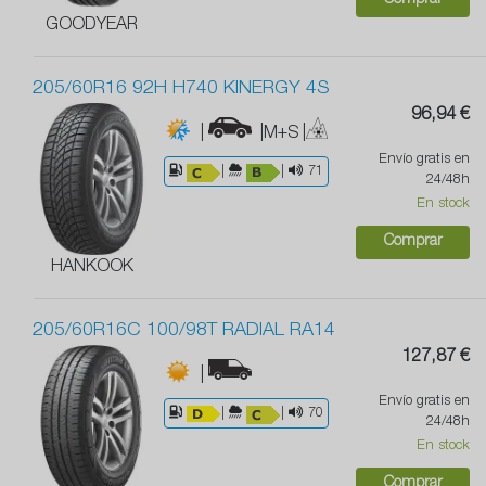
Comprar
GOODYEAR
205/60R16 92H H740 KINERGY 4S
96,94 €
|
|M+S
|
Envío gratis en
|
|
71
24/48h
En stock
Comprar
HANKOOK
205/60R16C 100/98T RADIAL RA14
127,87 €
|
Envío gratis en
|
|
70
24/48h
En stock
Comprar