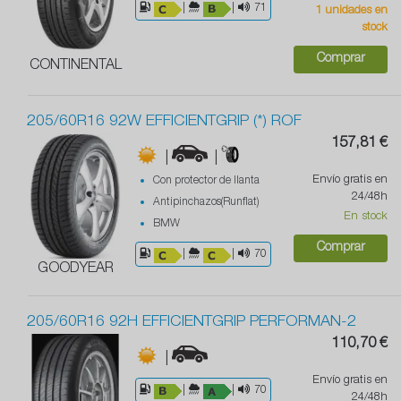
|
|
71
1 unidades en
stock
Comprar
CONTINENTAL
205/60R16 92W EFFICIENTGRIP (*) ROF
157,81 €
|
|
Envío gratis en
Con protector de llanta
24/48h
Antipinchazos(Runflat)
En stock
BMW
Comprar
|
|
70
GOODYEAR
205/60R16 92H EFFICIENTGRIP PERFORMAN-2
110,70 €
|
Envío gratis en
|
|
70
24/48h