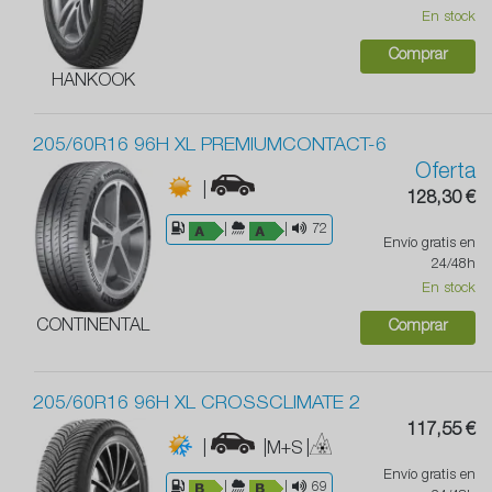
En stock
Comprar
HANKOOK
205/60R16 96H XL PREMIUMCONTACT-6
Oferta
|
128,30 €
|
|
72
Envío gratis en
24/48h
En stock
CONTINENTAL
Comprar
205/60R16 96H XL CROSSCLIMATE 2
117,55 €
|
|M+S
|
Envío gratis en
|
|
69