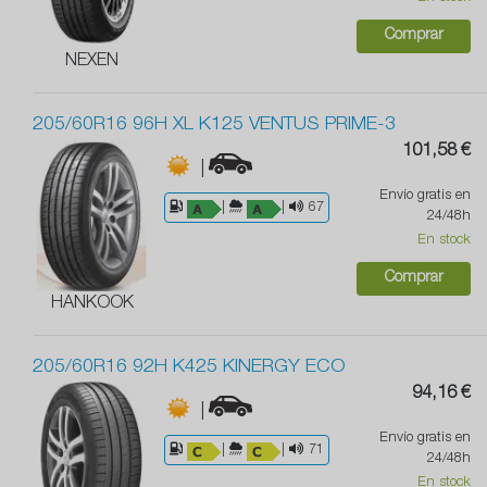
Comprar
NEXEN
205/60R16 96H XL K125 VENTUS PRIME-3
101,58 €
|
Envío gratis en
|
|
67
24/48h
En stock
Comprar
HANKOOK
205/60R16 92H K425 KINERGY ECO
94,16 €
|
Envío gratis en
|
|
71
24/48h
En stock