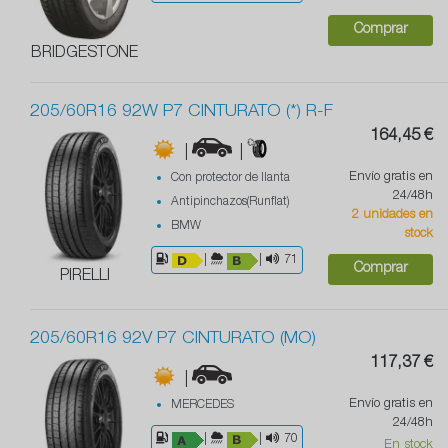
Comprar
BRIDGESTONE
205/60R16 92W P7 CINTURATO (*) R-F
164,45 €
|
|
Envío gratis en
Con protector de llanta
24/48h
Antipinchazos(Runflat)
2 unidades en
BMW
stock
|
|
71
Comprar
PIRELLI
205/60R16 92V P7 CINTURATO (MO)
117,37 €
|
Envío gratis en
MERCEDES
24/48h
|
|
70
En stock