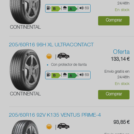
24/48h
|
|
69
En stock
Comprar
CONTINENTAL
205/60R16 96H XL ULTRACONTACT
Oferta
|
133,14 €
Con protector de llanta
Envío gratis en
|
|
69
24/48h
En stock
CONTINENTAL
Comprar
205/60R16 92V K135 VENTUS PRIME-4
93,85 €
|