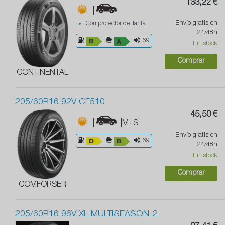
133,22 €
|
Envío gratis en
Con protector de llanta
24/48h
|
|
69
En stock
Comprar
CONTINENTAL
205/60R16 92V CF510
45,50 €
|
|M+S
Envío gratis en
|
|
69
24/48h
En stock
Comprar
COMFORSER
205/60R16 96V XL MULTISEASON-2