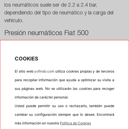
los neumáticos suele ser de 2.2 a 2.4 bar,
dependiendo del tipo de neumático y la carga del
vehículo.
Presión neumáticos Fiat 500
La presión recomendada para los neumáticos
delanteros y traseros del
Fiat 500
suele estar
COOKIES
alrededor de 2.2 a 2.4 bar, dependiendo de la carga y
el modelo específico.
El sitio web
yofindo.com
utiliza cookies propias y de terceros
Presión neumáticos Ford Fiesta
para recopilar información que ayuda a optimizar su visita a
sus páginas web. No se utilizarán las cookies para recoger
La presión recomendada para los neumáticos del
Ford Fiesta
varía entre 2.1 a 2.4 bar, dependiendo de
información de carácter personal.
la versión y la carga del vehículo.
Usted puede permitir su uso o rechazarlo, también puede
cambiar su configuración siempre que lo desee. Encontrará
Presión neumáticos Ford Focus
más información en nuestra
Política de Cookies
La presión adecuada para los neumáticos del
Ford