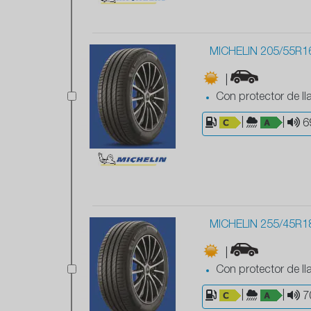
MICHELIN 205/55R1
|
Con protector de ll
|
|
6
MICHELIN 255/45R1
|
Con protector de ll
|
|
7