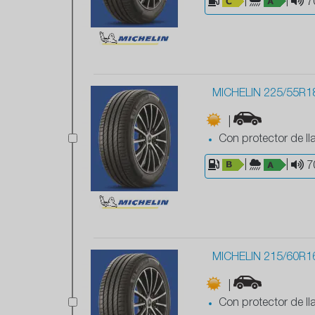
|
|
7
MICHELIN 225/55R1
|
Con protector de ll
|
|
7
MICHELIN 215/60R1
|
Con protector de ll