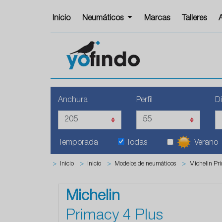
Inicio
Neumáticos
Marcas
Talleres
Anchura
Perfil
D
Temporada
Todas
Verano
>
Inicio
>
Inicio
>
Modelos de neumáticos
>
Michelin Pr
Michelin
Primacy 4 Plus