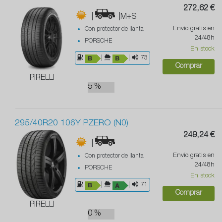
272,62 €
|
|M+S
Envío gratis en
Con protector de llanta
24/48h
PORSCHE
En stock
|
|
73
Comprar
PIRELLI
5 %
295/40R20 106Y PZERO (N0)
249,24 €
|
Envío gratis en
Con protector de llanta
24/48h
PORSCHE
En stock
|
|
71
Comprar
PIRELLI
0 %