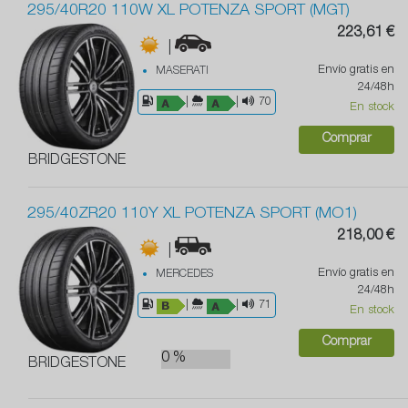
295/40R20 110W XL POTENZA SPORT (MGT)
223,61 €
|
Envío gratis en
MASERATI
24/48h
|
|
70
En stock
Comprar
BRIDGESTONE
295/40ZR20 110Y XL POTENZA SPORT (MO1)
218,00 €
|
Envío gratis en
MERCEDES
24/48h
|
|
71
En stock
Comprar
0 %
BRIDGESTONE