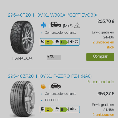
295/40R20 110V XL W330A I*CEPT EVO3 X
235,70 €
|
|M+S
|
Envío gratis en
Con protector de llanta
24/48h
|
|
75
2 unidades en
stock
Comprar
5 %
HANKOOK
295/40ZR20 110Y XL P-ZERO PZ4 (NA0)
Recomendado
|
Con protector de llanta
366,37 €
PORSCHE
Envío gratis en
|
|
70
24/48h
2 unidades en