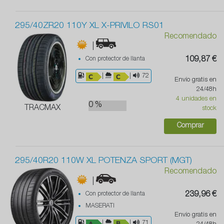
295/40ZR20 110Y XL X-PRIVILO RS01
Recomendado
|
Con protector de llanta
109,87 €
|
|
72
Envío gratis en
24/48h
4 unidades en
0 %
TRACMAX
stock
Comprar
295/40R20 110W XL POTENZA SPORT (MGT)
Recomendado
|
Con protector de llanta
239,96 €
MASERATI
Envío gratis en
|
|
71