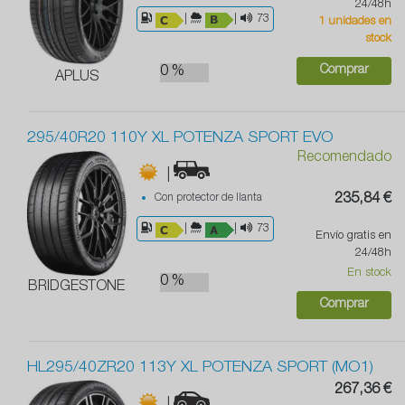
24/48h
|
|
73
1 unidades en
stock
Comprar
0 %
APLUS
295/40R20 110Y XL POTENZA SPORT EVO
Recomendado
|
Con protector de llanta
235,84 €
|
|
73
Envío gratis en
24/48h
En stock
0 %
BRIDGESTONE
Comprar
HL295/40ZR20 113Y XL POTENZA SPORT (MO1)
267,36 €