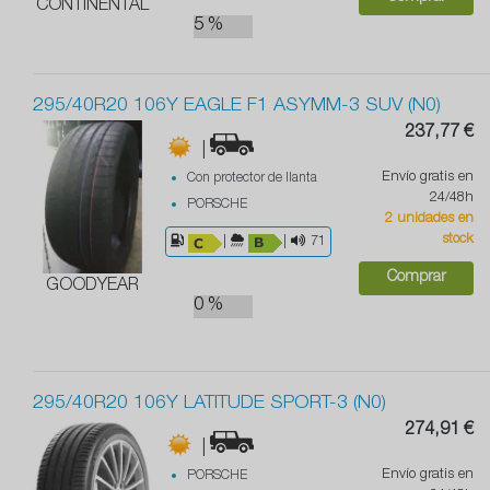
CONTINENTAL
5 %
295/40R20 106Y EAGLE F1 ASYMM-3 SUV (N0)
237,77 €
|
Envío gratis en
Con protector de llanta
24/48h
PORSCHE
2 unidades en
stock
|
|
71
Comprar
GOODYEAR
0 %
295/40R20 106Y LATITUDE SPORT-3 (N0)
274,91 €
|
Envío gratis en
PORSCHE