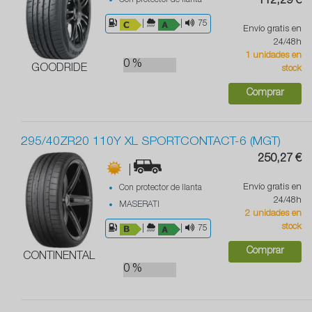
Con protector de llanta
112,29 €
|
|
75
Envío gratis en
24/48h
1 unidades en
0 %
GOODRIDE
stock
Comprar
295/40ZR20 110Y XL SPORTCONTACT-6 (MGT)
250,27 €
|
Envío gratis en
Con protector de llanta
24/48h
MASERATI
2 unidades en
stock
|
|
75
Comprar
CONTINENTAL
0 %