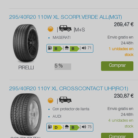
295/40R20 110W XL SCORPI.VERDE ALL(MGT)
269,47 €
|
|M+S
Envío gratis en
MASERATI
24/48h
|
|
71
1 unidades en
stock
Comprar
5 %
PIRELLI
295/40R20 110Y XL CROSSCONTACT UHP(RO1)
230,87 €
|
Envío gratis en
Con protector de llanta
24/48h
AUDI
4 unidades en
stock
|
|
75
Comprar