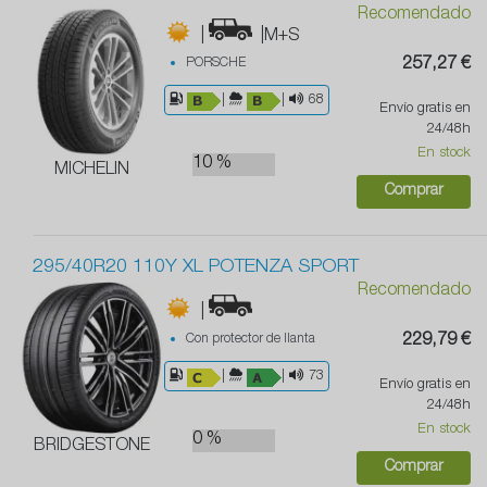
Recomendado
|
|M+S
PORSCHE
257,27 €
|
|
68
Envío gratis en
24/48h
En stock
10 %
MICHELIN
Comprar
295/40R20 110Y XL POTENZA SPORT
Recomendado
|
Con protector de llanta
229,79 €
|
|
73
Envío gratis en
24/48h
En stock
0 %
BRIDGESTONE
Comprar