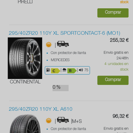
PIRELLI
stock
Comprar
295/40ZR20 110Y XL SPORTCONTACT-6 (MO1)
255,32 €
|
Envío gratis en
Con protector de llanta
24/48h
MERCEDES
4 unidades en
stock
|
|
75
Comprar
CONTINENTAL
0 %
295/40ZR20 110Y XL A610
96,32 €
|
|M+S
Envío gratis en
Con protector de llanta