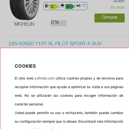
24/48h
|
|
71
En stock
Comprar
0 %
MICHELIN
295/40R20 110Y XL PILOT SPORT-4 SUV
Recomendado
|
Con protector de llanta
285,25 €
COOKIES
|
|
74
Envío gratis en
El sitio web
yofindo.com
utiliza cookies propias y de terceros para
24/48h
recopilar información que ayuda a optimizar su visita a sus páginas
En stock
0 %
MICHELIN
web. No se utilizarán las cookies para recoger información de
Comprar
carácter personal.
Usted puede permitir su uso o rechazarlo, también puede cambiar
295/40ZR20 110Y XL DIMAX R8+
su configuración siempre que lo desee. Encontrará más información
Recomendado