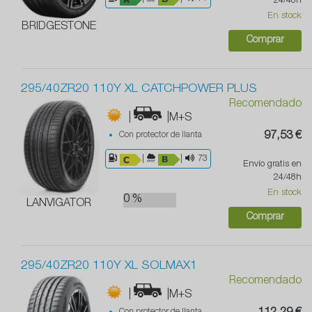
24/48h
En stock
BRIDGESTONE
Comprar
295/40ZR20 110Y XL CATCHPOWER PLUS
Recomendado
|
|M+S
Con protector de llanta
97,53 €
|
|
73
Envío gratis en
24/48h
En stock
0 %
LANVIGATOR
Comprar
295/40ZR20 110Y XL SOLMAX1
Recomendado
|
|M+S