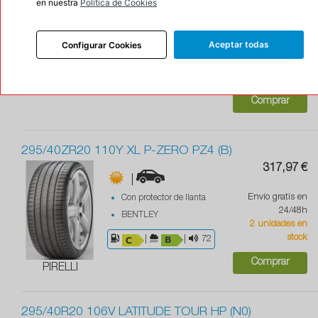
|
|M+S
en nuestra
Política de Cookies
Con protector de llanta
123,58 €
|
|
75
Aceptar todas
Configurar Cookies
Envío gratis en
24/48h
En stock
0 %
RADAR
Comprar
295/40ZR20 110Y XL P-ZERO PZ4 (B)
317,97 €
|
Envío gratis en
Con protector de llanta
24/48h
BENTLEY
2 unidades en
stock
|
|
72
Comprar
PIRELLI
295/40R20 106V LATITUDE TOUR HP (N0)