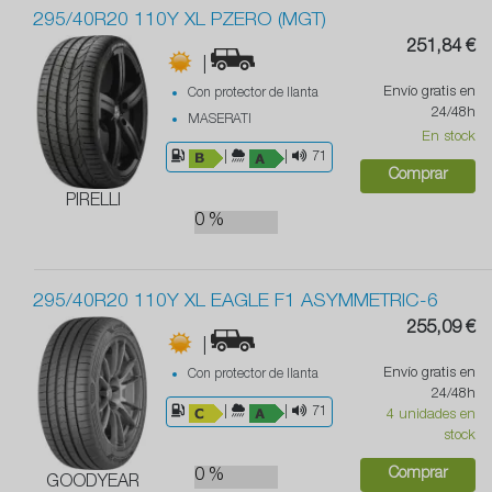
295/40R20 110Y XL PZERO (MGT)
251,84 €
|
Envío gratis en
Con protector de llanta
24/48h
MASERATI
En stock
|
|
71
Comprar
PIRELLI
0 %
295/40R20 110Y XL EAGLE F1 ASYMMETRIC-6
255,09 €
|
Envío gratis en
Con protector de llanta
24/48h
|
|
71
4 unidades en
stock
Comprar
0 %
GOODYEAR