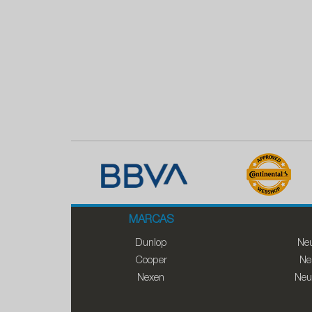
MARCAS
Dunlop
Neu
Cooper
Ne
Nexen
Neu