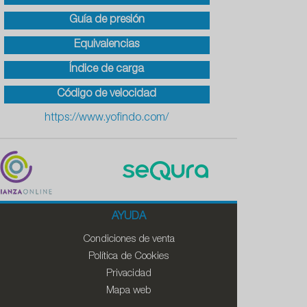
Guía de presión
Equivalencias
Índice de carga
Código de velocidad
https://www.yofindo.com/
AYUDA
Condiciones de venta
Política de Cookies
Privacidad
Mapa web