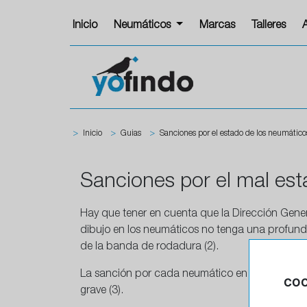
Inicio
Neumáticos
Marcas
Talleres
>
Inicio
>
Guias
>
Sanciones por el estado de los neumático
Sanciones por el mal es
Hay que tener en cuenta que la Dirección Gener
dibujo en los neumáticos no tenga una profundi
de la banda de rodadura (2).
La sanción por cada neumático en mal estado a
COO
grave (3).