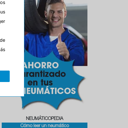
ros
sus
er
de
más
NEUMÁTICOPEDIA
Cómo leer un neumático