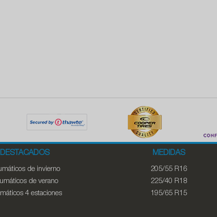
DESTACADOS
MEDIDAS
máticos de invierno
205/55 R16
umáticos de verano
225/40 R18
máticos 4 estaciones
195/65 R15