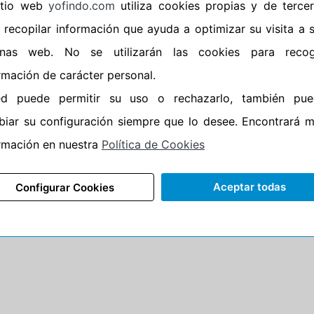
sitio web
yofindo.com
utiliza cookies propias y de terce
 el vehículo si consideraran que los cuatro neumáticos
 recopilar información que ayuda a optimizar su visita a 
ara la conducción.
inas web. No se utilizarán las cookies para recog
eneral de vehículos. Real Decreto 2822 / 1998 de 23 de
general de vehículos. Está recogido en el BOE de 26 de
rmación de carácter personal.
ed puede permitir su uso o rechazarlo, también pue
el BOE de 24 de Noviembre de 2009. Artículo 84 de la
iar su configuración siempre que lo desee. Encontrará 
rmación en nuestra
Política de Cookies
Aceptar todas
Configurar Cookies