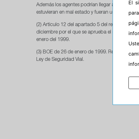
El 
Además los agentes podrían llegar a inmovilizar
para
estuvieran en mal estado y fueran un peligro p
pág
(2) Artículo 12 del apartado 5 del reglamento g
diciembre por el que se aprueba el reglamento 
info
enero del 1999.
Ust
(3) BOE de 26 de enero de 1999. Reformada en 
camb
Ley de Seguridad Vial.
info