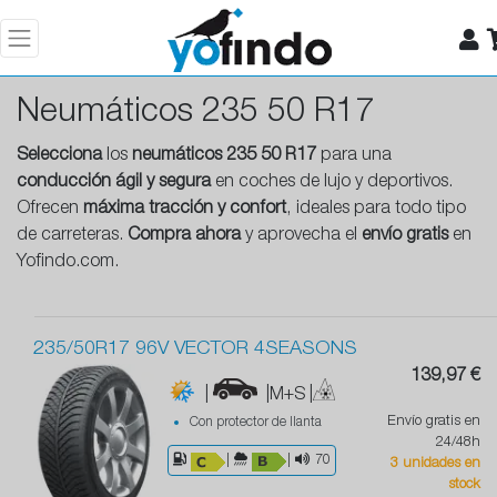
Neumáticos 235 50 R17
Selecciona
los
neumáticos 235 50 R17
para una
conducción ágil y segura
en coches de lujo y deportivos.
Ofrecen
máxima tracción y confort
, ideales para todo tipo
de carreteras.
Compra ahora
y aprovecha el
envío gratis
en
Yofindo.com.
235/50R17 96V VECTOR 4SEASONS
139,97 €
|
|M+S
|
Envío gratis en
Con protector de llanta
24/48h
|
|
70
3 unidades en
stock