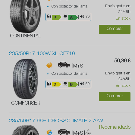
Envío gratis en
Con protector de llanta
24/48h
|
|
70
En stock
Comprar
CONTINENTAL
235/50R17 100W XL CF710
56,39 €
|
|M+S
Envío gratis en
Con protector de llanta
24/48h
|
|
69
En stock
Comprar
COMFORSER
235/50R17 96H CROSSCLIMATE 2 A/W
Recomendado
|
|M+S
|