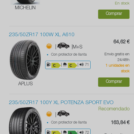
En stock
MICHELIN
Comprar
235/50ZR17 100W XL A610
64,62 €
|
|M+S
Envío gratis en
Con protector de llanta
24/48h
|
|
71
1 unidades en
stock
Comprar
APLUS
235/50ZR17 100Y XL POTENZA SPORT EVO
Recomendado
|
Con protector de llanta
163,84 €
|
|
72