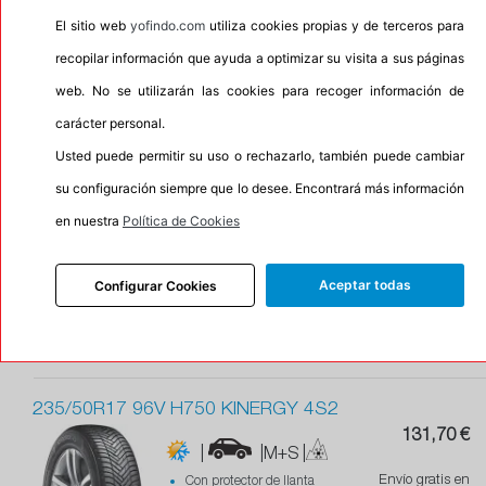
24/48h
PORSCHE
1 unidades en
El sitio web
yofindo.com
utiliza cookies propias y de terceros para
stock
|
|
69
recopilar información que ayuda a optimizar su visita a sus páginas
Comprar
GOODYEAR
web. No se utilizarán las cookies para recoger información de
carácter personal.
235/50ZR17 96Y V105S ADVAN SPORT
Usted puede permitir su uso o rechazarlo, también puede cambiar
Oferta
su configuración siempre que lo desee. Encontrará más información
|
134,77 €
en nuestra
Política de Cookies
Con protector de llanta
Envío gratis en
|
|
71
24/48h
Aceptar todas
Configurar Cookies
En stock
YOKOHAMA
Comprar
235/50R17 96V H750 KINERGY 4S2
131,70 €
|
|M+S
|
Envío gratis en
Con protector de llanta