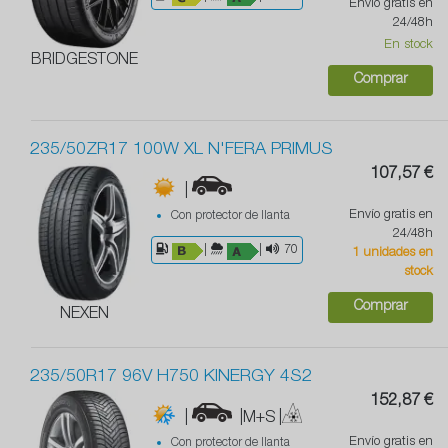
Envío gratis en
24/48h
En stock
BRIDGESTONE
Comprar
235/50ZR17 100W XL N'FERA PRIMUS
107,57 €
|
Envío gratis en
Con protector de llanta
24/48h
|
|
70
1 unidades en
stock
Comprar
NEXEN
235/50R17 96V H750 KINERGY 4S2
152,87 €
|
|M+S
|
Envío gratis en
Con protector de llanta