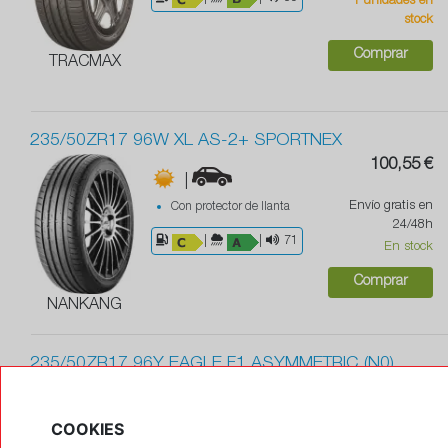
1 unidades en
stock
Comprar
TRACMAX
235/50ZR17 96W XL AS-2+ SPORTNEX
100,55 €
|
Envío gratis en
Con protector de llanta
24/48h
|
|
71
En stock
Comprar
NANKANG
235/50ZR17 96Y EAGLE F1 ASYMMETRIC (N0)
171,50 €
|
COOKIES
Envío gratis en
Con protector de llanta