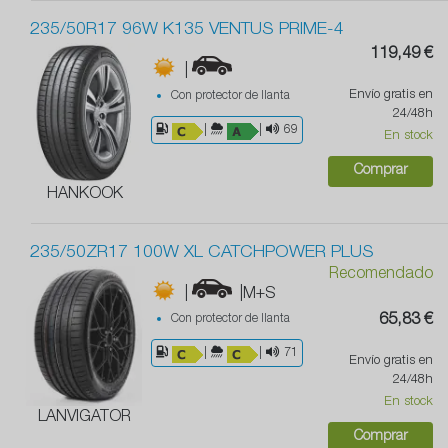
235/50R17 96W K135 VENTUS PRIME-4
119,49 €
|
Envío gratis en
Con protector de llanta
24/48h
|
|
69
En stock
Comprar
HANKOOK
235/50ZR17 100W XL CATCHPOWER PLUS
Recomendado
|
|M+S
Con protector de llanta
65,83 €
|
|
71
Envío gratis en
24/48h
En stock
LANVIGATOR
Comprar