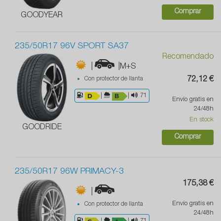
Comprar
GOODYEAR
235/50R17 96V SPORT SA37
Recomendado
|
|M+S
Con protector de llanta
72,12 €
|
|
71
Envío gratis en
24/48h
En stock
GOODRIDE
Comprar
235/50R17 96W PRIMACY-3
175,38 €
|
Envío gratis en
Con protector de llanta
24/48h