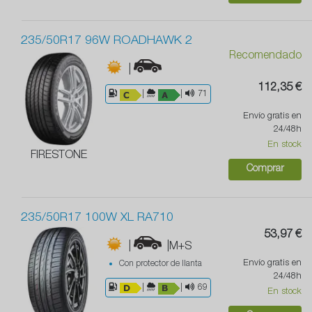
235/50R17 96W ROADHAWK 2
Recomendado
|
112,35 €
|
|
71
Envío gratis en
24/48h
En stock
FIRESTONE
Comprar
235/50R17 100W XL RA710
53,97 €
|
|M+S
Envío gratis en
Con protector de llanta
24/48h
|
|
69
En stock