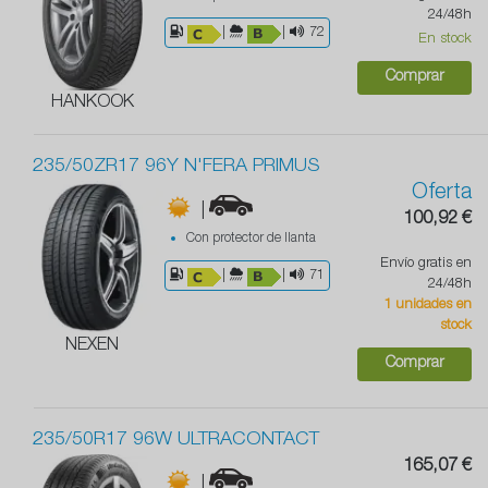
24/48h
|
|
72
En stock
Comprar
HANKOOK
235/50ZR17 96Y N'FERA PRIMUS
Oferta
|
100,92 €
Con protector de llanta
Envío gratis en
|
|
71
24/48h
1 unidades en
stock
NEXEN
Comprar
235/50R17 96W ULTRACONTACT
165,07 €
|