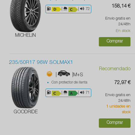
158,14 €
|
|
72
Envío gratis en
24/48h
En stock
MICHELIN
Comprar
235/50R17 96W SOLMAX1
Recomendado
|
|M+S
Con protector de llanta
72,97 €
|
|
71
Envío gratis en
24/48h
1 unidades en
GOODRIDE
stock
Comprar