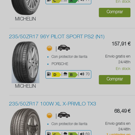
|
|
71
En stock
Comprar
MICHELIN
235/50ZR17 96Y PILOT SPORT PS2 (N1)
157,91 €
|
Envío gratis en
Con protector de llanta
24/48h
PORSCHE
En stock
|
|
70
Comprar
MICHELIN
235/50ZR17 100W XL X-PRIVILO TX3
68,49 €
|
Envío gratis en
Con protector de llanta
24/48h
|
|
69