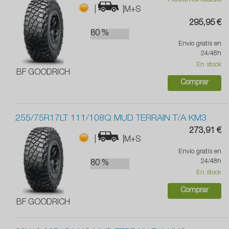
Recomendado
|
|M+S
295,95 €
80 %
Envío gratis en
24/48h
En stock
BF GOODRICH
Comprar
255/75R17LT 111/108Q MUD TERRAIN T/A KM3
273,91 €
|
|M+S
Envío gratis en
24/48h
80 %
En stock
Comprar
BF GOODRICH