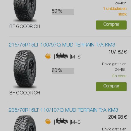
24/48h
1 unidades en
80 %
stock
Comprar
BF GOODRICH
215/75R15LT 100/97Q MUD TERRAIN T/A KM3
197,82 €
|
|M+S
Envío gratis en
24/48h
80 %
En stock
Comprar
BF GOODRICH
235/70R16LT 110/107Q MUD TERRAIN T/A KM3
204,98 €
|
|M+S
Envío gratis en