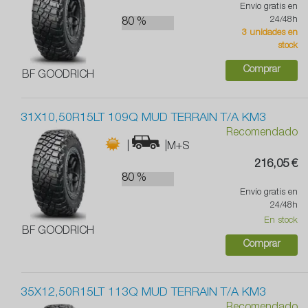
Envío gratis en
24/48h
80 %
3 unidades en
stock
Comprar
BF GOODRICH
31X10,50R15LT 109Q MUD TERRAIN T/A KM3
Recomendado
|
|M+S
216,05 €
80 %
Envío gratis en
24/48h
En stock
BF GOODRICH
Comprar
35X12,50R15LT 113Q MUD TERRAIN T/A KM3