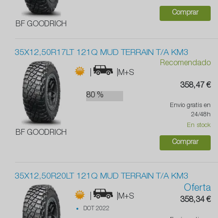
Comprar
BF GOODRICH
35X12,50R17LT 121Q MUD TERRAIN T/A KM3
Recomendado
|
|M+S
358,47 €
80 %
Envío gratis en
24/48h
En stock
BF GOODRICH
Comprar
35X12,50R20LT 121Q MUD TERRAIN T/A KM3
Oferta
|
|M+S
358,34 €
DOT 2022