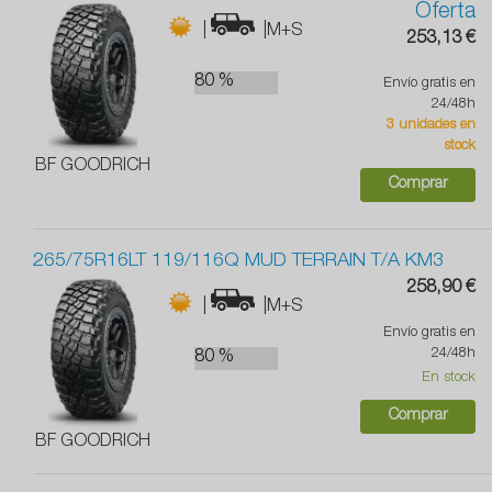
Oferta
|
|M+S
253,13 €
80 %
Envío gratis en
24/48h
3 unidades en
stock
BF GOODRICH
Comprar
265/75R16LT 119/116Q MUD TERRAIN T/A KM3
258,90 €
|
|M+S
Envío gratis en
24/48h
80 %
En stock
Comprar
BF GOODRICH