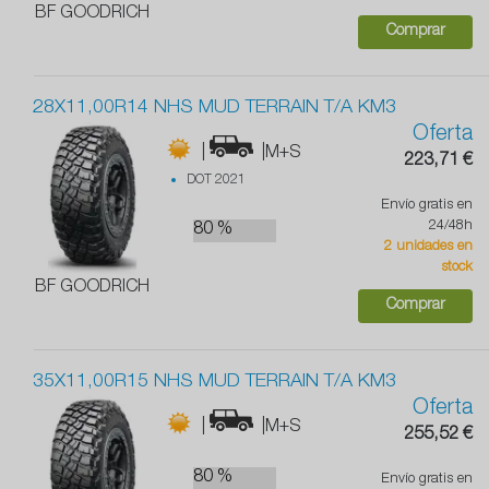
BF GOODRICH
Comprar
28X11,00R14 NHS MUD TERRAIN T/A KM3
Oferta
|
|M+S
223,71 €
DOT 2021
Envío gratis en
24/48h
80 %
2 unidades en
stock
BF GOODRICH
Comprar
35X11,00R15 NHS MUD TERRAIN T/A KM3
Oferta
|
|M+S
255,52 €
80 %
Envío gratis en