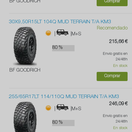
BF GOODRICH
Comprar
30X9,50R15LT 104Q MUD TERRAIN T/A KM3
Recomendado
|
|M+S
215,66 €
80 %
Envío gratis en
24/48h
En stock
BF GOODRICH
Comprar
255/65R17LT 114/110Q MUD TERRAIN T/A KM3
246,09 €
|
|M+S
Envío gratis en
24/48h
80 %
En stock