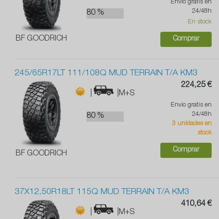
Envío gratis en
24/48h
80 %
En stock
BF GOODRICH
Comprar
245/65R17LT 111/108Q MUD TERRAIN T/A KM3
224,25 €
|
|M+S
Envío gratis en
24/48h
80 %
3 unidades en
stock
Comprar
BF GOODRICH
37X12,50R18LT 115Q MUD TERRAIN T/A KM3
410,64 €
|
|M+S