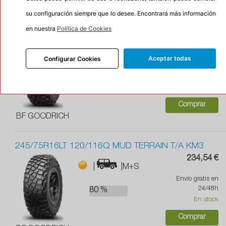
su configuración siempre que lo desee. Encontrará más información
en nuestra
Política de Cookies
255/85R16LT 119/116Q MUD TERRAIN T/A KM3
257,22 €
|
|M+S
Aceptar todas
Configurar Cookies
Envío gratis en
24/48h
80 %
En stock
Comprar
BF GOODRICH
245/75R16LT 120/116Q MUD TERRAIN T/A KM3
234,54 €
|
|M+S
Envío gratis en
24/48h
80 %
En stock
Comprar