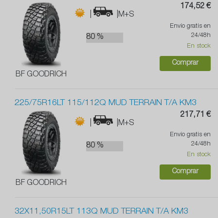
174,52 €
|
|M+S
Envío gratis en
24/48h
80 %
En stock
Comprar
BF GOODRICH
225/75R16LT 115/112Q MUD TERRAIN T/A KM3
217,71 €
|
|M+S
Envío gratis en
24/48h
80 %
En stock
Comprar
BF GOODRICH
32X11,50R15LT 113Q MUD TERRAIN T/A KM3