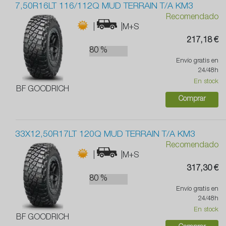
7,50R16LT 116/112Q MUD TERRAIN T/A KM3
Recomendado
|
|M+S
217,18 €
80 %
Envío gratis en
24/48h
En stock
BF GOODRICH
Comprar
33X12,50R17LT 120Q MUD TERRAIN T/A KM3
Recomendado
|
|M+S
317,30 €
80 %
Envío gratis en
24/48h
En stock
BF GOODRICH