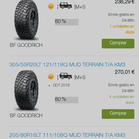
238,29 €
|
|M+S
Envío gratis en
24/48h
80 %
1 unidades en
stock
Comprar
BF GOODRICH
305/55R20LT 121/118Q MUD TERRAIN T/A KM3
270,01 €
|
|M+S
Envío gratis en
DOT 2018
24/48h
4 unidades en
80 %
stock
Comprar
BF GOODRICH
205/80R16LT 111/108Q MUD TERRAIN T/A KM3