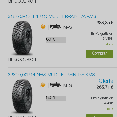
BF GOODRICH
315/70R17LT 121Q MUD TERRAIN T/A KM3
383,35 €
|
|M+S
Envío gratis en
24/48h
80 %
En stock
Comprar
BF GOODRICH
32X10,00R14 NHS MUD TERRAIN T/A KM3
Oferta
|
|M+S
265,71 €
80 %
Envío gratis en
24/48h
En stock