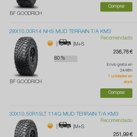
Comprar
BF GOODRICH
28X10,00R14 NHS MUD TERRAIN T/A KM3
Recomendado
|
|M+S
236,76 €
80 %
Envío gratis en
24/48h
1 unidades en
BF GOODRICH
stock
Comprar
33X10,50R15LT 114Q MUD TERRAIN T/A KM3
Recomendado
|
|M+S
251,99 €