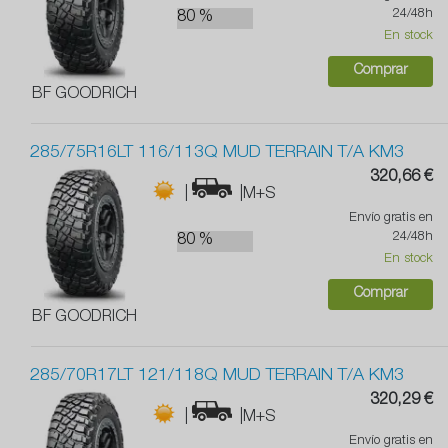
24/48h
80 %
En stock
Comprar
BF GOODRICH
285/75R16LT 116/113Q MUD TERRAIN T/A KM3
320,66 €
|
|M+S
Envío gratis en
24/48h
80 %
En stock
Comprar
BF GOODRICH
285/70R17LT 121/118Q MUD TERRAIN T/A KM3
320,29 €
|
|M+S
Envío gratis en