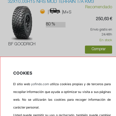
32X10,00R15 NHS MUD TERRAIN T/A KM3
Recomendado
|
|M+S
250,63 €
80 %
Envío gratis en
24/48h
En stock
BF GOODRICH
Comprar
33X12,50R15LT 108Q MUD TERRAIN T/A KM3
COOKIES
Recomendado
|
|M+S
El sitio web
yofindo.com
utiliza cookies propias y de terceros para
283,91 €
80 %
recopilar información que ayuda a optimizar su visita a sus páginas
Envío gratis en
web. No se utilizarán las cookies para recoger información de
24/48h
En stock
carácter personal.
BF GOODRICH
Usted puede permitir su uso o rechazarlo, también puede cambiar
Comprar