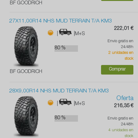
BF GOODRICH
27X11,00R14 NHS MUD TERRAIN T/A KM3
222,01 €
|
|M+S
Envío gratis en
24/48h
80 %
2 unidades en
stock
Comprar
BF GOODRICH
28X9,00R14 NHS MUD TERRAIN T/A KM3
Oferta
|
|M+S
216,35 €
80 %
Envío gratis en
24/48h
4 unidades en
stock