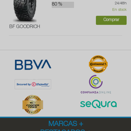
24/48h
80 %
En stock
Comprar
BF GOODRICH
MARCAS
+