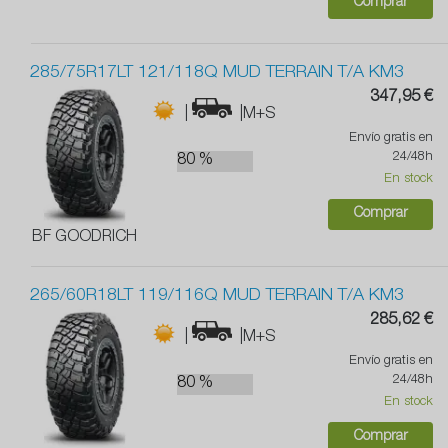
Comprar
285/75R17LT 121/118Q MUD TERRAIN T/A KM3
347,95 €
|
|M+S
Envío gratis en
24/48h
80 %
En stock
Comprar
BF GOODRICH
265/60R18LT 119/116Q MUD TERRAIN T/A KM3
285,62 €
|
|M+S
Envío gratis en
24/48h
80 %
En stock
Comprar