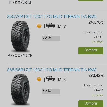
BF GOODRICH
255/70R16LT 120/117Q MUD TERRAIN T/A KM3
240,73 €
|
|M+S
Envío gratis en
24/48h
80 %
En stock
Comprar
BF GOODRICH
265/65R17LT 120/117Q MUD TERRAIN T/A KM3
273,42 €
|
|M+S
Envío gratis en
24/48h
80 %
En stock
Comprar