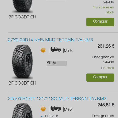
24/48h
4 unidades en
stock
BF GOODRICH
Comprar
27X9,00R14 NHS MUD TERRAIN T/A KM3
231,26 €
|
|M+S
Envío gratis en
24/48h
80 %
En stock
Comprar
BF GOODRICH
245/75R17LT 121/118Q MUD TERRAIN T/A KM3
245,81 €
|
|M+S
Envío gratis en
DOT 2019