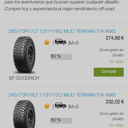
para los aventureros que buscan superar cualquier desafío.
Compra hoy y experimenta el mejor rendimiento off-road.
265/70R17LT 121/118Q MUD TERRAIN T/A KM3
274,86 €
|
|M+S
Envío gratis en
24/48h
80 %
En stock
Comprar
BF GOODRICH
245/70R16LT 113/110Q MUD TERRAIN T/A KM3
232,02 €
|
|M+S
Envío gratis en
24/48h
80 %
En stock