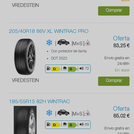
stock
VREDESTEIN
Comprar
205/40R18 86V XL WINTRAC PRO
Oferta
|
|M+S
|
83,25 €
Con protector de llanta
Envío gratis en
DOT 2022
24/48h
|
|
72
En stock
VREDESTEIN
Comprar
185/55R15 82H WINTRAC
Oferta
|
|M+S
|
85,02 €
|
|
69
Envío gratis en