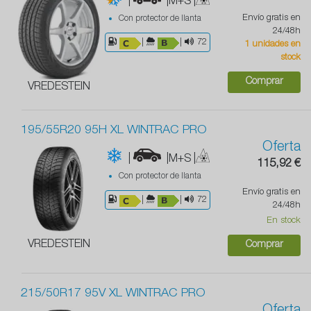
|
|M+S
|
Envío gratis en
Con protector de llanta
24/48h
|
|
72
1 unidades en
stock
Comprar
VREDESTEIN
195/55R20 95H XL WINTRAC PRO
Oferta
|
|M+S
|
115,92 €
Con protector de llanta
Envío gratis en
|
|
72
24/48h
En stock
VREDESTEIN
Comprar
215/50R17 95V XL WINTRAC PRO
Oferta