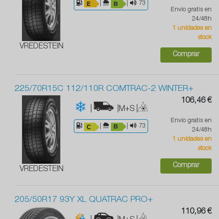
|
|
73
Envío gratis en
24/48h
1 unidades en
stock
VREDESTEIN
Comprar
225/70R15C 112/110R COMTRAC-2 WINTER+
106,46 €
|
|M+S
|
Envío gratis en
|
|
73
24/48h
1 unidades en
stock
Comprar
VREDESTEIN
205/50R17 93Y XL QUATRAC PRO+
110,96 €