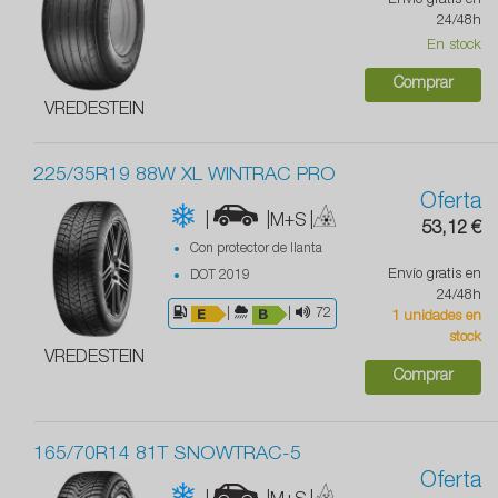
Envío gratis en
24/48h
En stock
Comprar
VREDESTEIN
225/35R19 88W XL WINTRAC PRO
Oferta
|
|M+S
|
53,12 €
Con protector de llanta
Envío gratis en
DOT 2019
24/48h
|
|
72
1 unidades en
stock
VREDESTEIN
Comprar
165/70R14 81T SNOWTRAC-5
Oferta