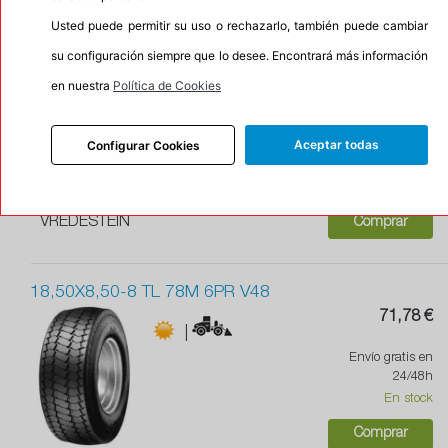
Usted puede permitir su uso o rechazarlo, también puede cambiar
su configuración siempre que lo desee. Encontrará más información
250/50-10 IMP TL 97A8 GREENTRAX
Oferta
en nuestra
Política de Cookies
|
71,15 €
Aceptar todas
Configurar Cookies
Envío gratis en
24/48h
En stock
VREDESTEIN
Comprar
18,50X8,50-8 TL 78M 6PR V48
71,78 €
|
Envío gratis en
24/48h
En stock
Comprar