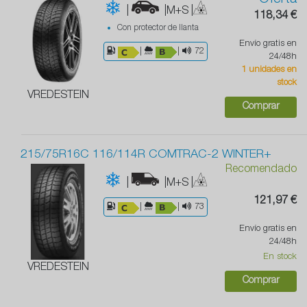
|
|M+S
|
118,34 €
Con protector de llanta
Envío gratis en
|
|
72
24/48h
1 unidades en
stock
VREDESTEIN
Comprar
215/75R16C 116/114R COMTRAC-2 WINTER+
Recomendado
|
|M+S
|
121,97 €
|
|
73
Envío gratis en
24/48h
En stock
VREDESTEIN
Comprar