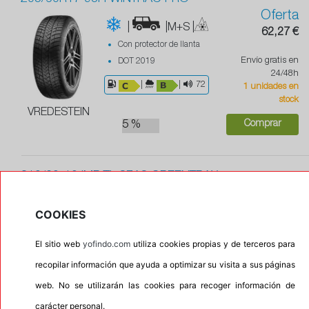
Oferta
|
|M+S
|
62,27 €
Con protector de llanta
Envío gratis en
DOT 2019
24/48h
|
|
72
1 unidades en
stock
VREDESTEIN
Comprar
5 %
210/60-10 IMP TL 87A8 GREENTRAX
Oferta
|
63,89 €
COOKIES
Envío gratis en
El sitio web
yofindo.com
utiliza cookies propias y de terceros para
24/48h
1 unidades en
recopilar información que ayuda a optimizar su visita a sus páginas
stock
web. No se utilizarán las cookies para recoger información de
VREDESTEIN
Comprar
carácter personal.