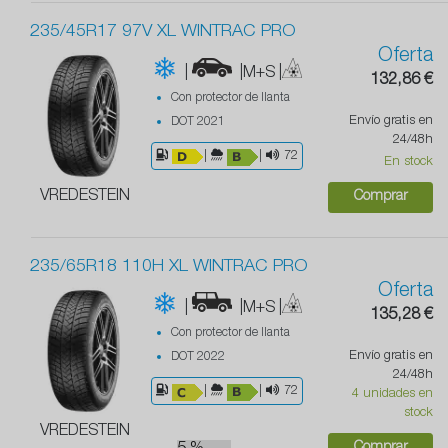
235/45R17 97V XL WINTRAC PRO
Oferta
|
|M+S
|
132,86 €
Con protector de llanta
Envío gratis en
DOT 2021
24/48h
|
|
72
En stock
VREDESTEIN
Comprar
235/65R18 110H XL WINTRAC PRO
Oferta
|
|M+S
|
135,28 €
Con protector de llanta
Envío gratis en
DOT 2022
24/48h
|
|
72
4 unidades en
stock
VREDESTEIN
Comprar