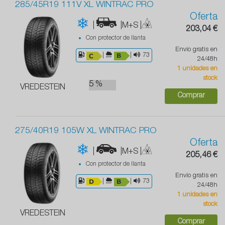
285/45R19 111V XL WINTRAC PRO
Oferta
|
|M+S
|
203,04 €
Con protector de llanta
Envío gratis en
|
|
73
24/48h
1 unidades en
stock
5 %
VREDESTEIN
Comprar
275/40R19 105W XL WINTRAC PRO
Oferta
|
|M+S
|
205,46 €
Con protector de llanta
Envío gratis en
|
|
73
24/48h
1 unidades en
stock
VREDESTEIN
Comprar