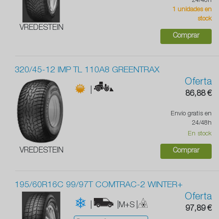
24/48h
1 unidades en
stock
VREDESTEIN
Comprar
320/45-12 IMP TL 110A8 GREENTRAX
Oferta
|
86,88 €
Envío gratis en
24/48h
En stock
VREDESTEIN
Comprar
195/60R16C 99/97T COMTRAC-2 WINTER+
Oferta
|
|M+S
|
97,89 €