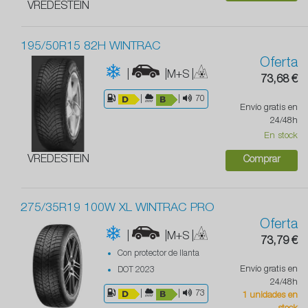
VREDESTEIN
195/50R15 82H WINTRAC
Oferta
|
|M+S
|
73,68 €
|
|
70
Envío gratis en
24/48h
En stock
VREDESTEIN
Comprar
275/35R19 100W XL WINTRAC PRO
Oferta
|
|M+S
|
73,79 €
Con protector de llanta
Envío gratis en
DOT 2023
24/48h
|
|
73
1 unidades en