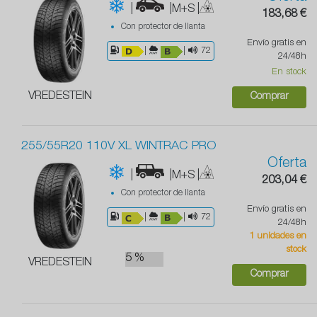
|
|M+S
|
183,68 €
Con protector de llanta
Envío gratis en
|
|
72
24/48h
En stock
VREDESTEIN
Comprar
255/55R20 110V XL WINTRAC PRO
Oferta
|
|M+S
|
203,04 €
Con protector de llanta
Envío gratis en
|
|
72
24/48h
1 unidades en
stock
5 %
VREDESTEIN
Comprar