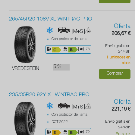
265/45R20 108V XL WINTRAC PRO
Oferta
|
|M+S
|
206,67 €
Con protector de llanta
Envío gratis en
|
|
73
24/48h
1 unidades en
stock
5 %
VREDESTEIN
Comprar
235/35R20 92Y XL WINTRAC PRO
Oferta
|
|M+S
|
221,19 €
Con protector de llanta
Envío gratis en
DOT 2022
24/48h
|
|
72
En stock