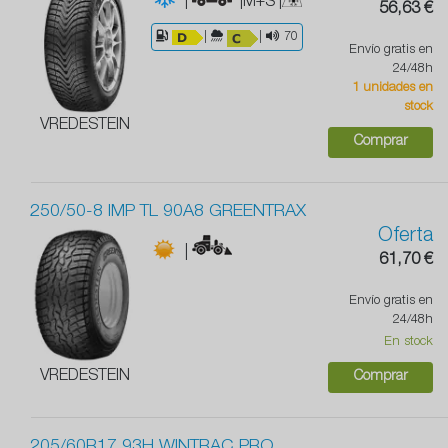
|
|M+S
|
56,63 €
|
|
70
Envío gratis en
24/48h
1 unidades en
stock
VREDESTEIN
Comprar
250/50-8 IMP TL 90A8 GREENTRAX
Oferta
|
61,70 €
Envío gratis en
24/48h
En stock
VREDESTEIN
Comprar
205/60R17 93H WINTRAC PRO