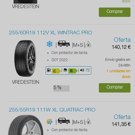
stock
VREDESTEIN
Comprar
255/60R18 112V XL WINTRAC PRO
Oferta
|
|M+S
|
140,12 €
Con protector de llanta
Envío gratis en
DOT 2022
24/48h
|
|
72
1 unidades en
stock
VREDESTEIN
Comprar
5 %
255/55R19 111W XL QUATRAC PRO
Oferta
|
|M+S
|
141,35 €
Con protector de llanta