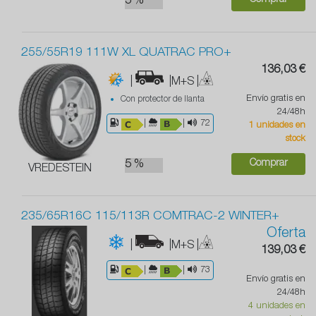
5 %
255/55R19 111W XL QUATRAC PRO+
136,03 €
|
|M+S
|
Envío gratis en
Con protector de llanta
24/48h
|
|
72
1 unidades en
stock
Comprar
5 %
VREDESTEIN
235/65R16C 115/113R COMTRAC-2 WINTER+
Oferta
|
|M+S
|
139,03 €
|
|
73
Envío gratis en
24/48h
4 unidades en