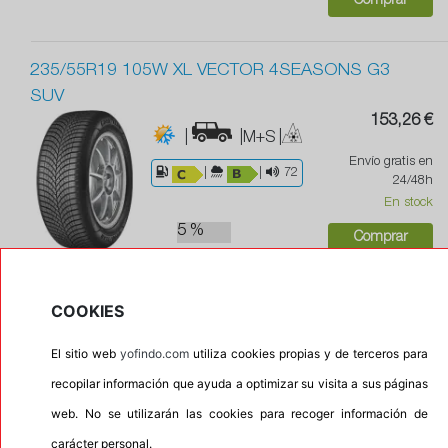
Comprar
235/55R19 105W XL VECTOR 4SEASONS G3
SUV
153,26 €
|
|M+S
|
Envío gratis en
|
|
72
24/48h
En stock
5 %
Comprar
GOODYEAR
COOKIES
235/55R17 99H VECTOR 4SEASON G3
139,97 €
El sitio web
yofindo.com
utiliza cookies propias y de terceros para
|
|M+S
|
recopilar información que ayuda a optimizar su visita a sus páginas
Envío gratis en
|
|
72
24/48h
web. No se utilizarán las cookies para recoger información de
En stock
carácter personal.