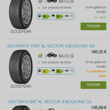
|
|M+S
|
Envío gratis en
Con protector de llanta
24/48h
|
|
72
En stock
Comprar
GOODYEAR
255/40R19 100Y XL VECTOR 4SEASONS G3
186,02 €
|
|M+S
|
Envío gratis en
Con protector de llanta
24/48h
|
|
73
2 unidades en
stock
Comprar
GOODYEAR
155/70R19 88T XL VECTOR 4SEASONS G3
135,89 €