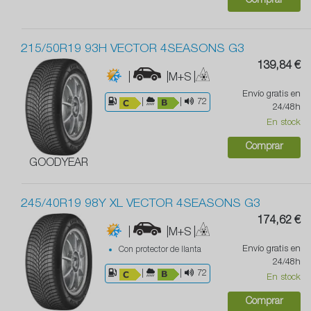
Comprar
215/50R19 93H VECTOR 4SEASONS G3
139,84 €
|
|M+S
|
Envío gratis en
|
|
72
24/48h
En stock
Comprar
GOODYEAR
245/40R19 98Y XL VECTOR 4SEASONS G3
174,62 €
|
|M+S
|
Envío gratis en
Con protector de llanta
24/48h
|
|
72
En stock
Comprar