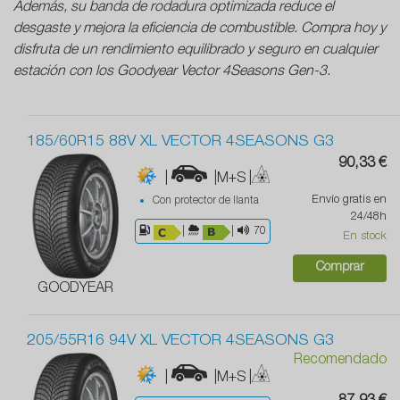
Además, su banda de rodadura optimizada reduce el
desgaste y mejora la eficiencia de combustible. Compra hoy y
disfruta de un rendimiento equilibrado y seguro en cualquier
estación con los Goodyear Vector 4Seasons Gen-3.
185/60R15 88V XL VECTOR 4SEASONS G3
90,33 €
|
|M+S
|
Envío gratis en
Con protector de llanta
24/48h
|
|
70
En stock
Comprar
GOODYEAR
205/55R16 94V XL VECTOR 4SEASONS G3
Recomendado
|
|M+S
|