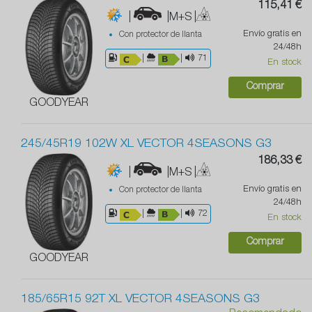
115,41 €
|
|M+S
|
Envío gratis en
Con protector de llanta
24/48h
|
|
71
En stock
Comprar
GOODYEAR
245/45R19 102W XL VECTOR 4SEASONS G3
186,33 €
|
|M+S
|
Envío gratis en
Con protector de llanta
24/48h
|
|
72
En stock
Comprar
GOODYEAR
185/65R15 92T XL VECTOR 4SEASONS G3