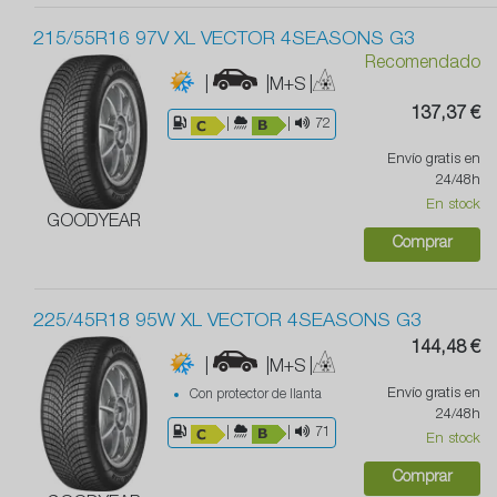
215/55R16 97V XL VECTOR 4SEASONS G3
Recomendado
|
|M+S
|
137,37 €
|
|
72
Envío gratis en
24/48h
En stock
GOODYEAR
Comprar
225/45R18 95W XL VECTOR 4SEASONS G3
144,48 €
|
|M+S
|
Envío gratis en
Con protector de llanta
24/48h
|
|
71
En stock
Comprar