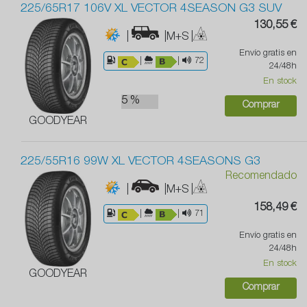
225/65R17 106V XL VECTOR 4SEASON G3 SUV
130,55 €
|
|M+S
|
Envío gratis en
|
|
72
24/48h
En stock
5 %
Comprar
GOODYEAR
225/55R16 99W XL VECTOR 4SEASONS G3
Recomendado
|
|M+S
|
158,49 €
|
|
71
Envío gratis en
24/48h
En stock
GOODYEAR
Comprar