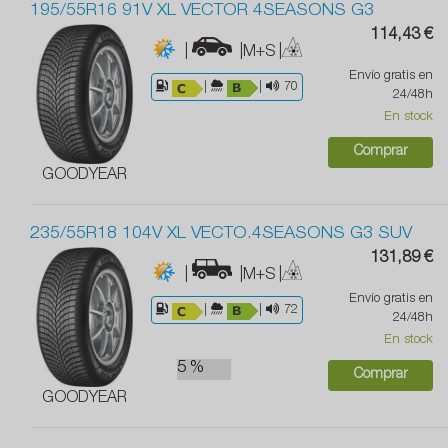
195/55R16 91V XL VECTOR 4SEASONS G3
114,43 €
|
|M+S
|
Envío gratis en
|
|
70
24/48h
En stock
Comprar
GOODYEAR
235/55R18 104V XL VECTO.4SEASONS G3 SUV
131,89 €
|
|M+S
|
Envío gratis en
|
|
72
24/48h
En stock
5 %
Comprar
GOODYEAR