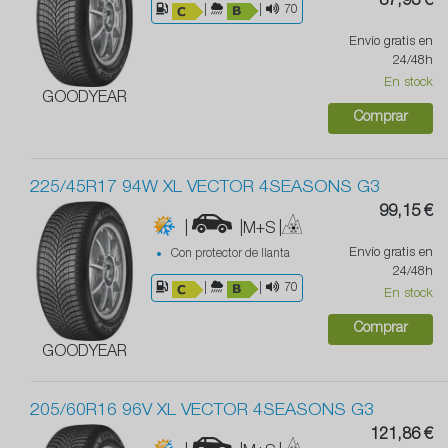
87,93 €
|
|
70
Envío gratis en
24/48h
En stock
GOODYEAR
Comprar
225/45R17 94W XL VECTOR 4SEASONS G3
99,15 €
|
|M+S
|
Envío gratis en
Con protector de llanta
24/48h
|
|
70
En stock
Comprar
GOODYEAR
205/60R16 96V XL VECTOR 4SEASONS G3
121,86 €