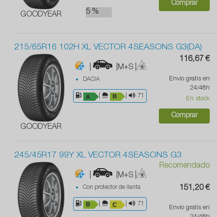
Comprar
5 %
GOODYEAR
215/65R16 102H XL VECTOR 4SEASONS G3(DA)
116,67 €
|
|M+S
|
Envío gratis en
DACIA
24/48h
|
|
71
En stock
Comprar
GOODYEAR
245/45R17 99Y XL VECTOR 4SEASONS G3
Recomendado
|
|M+S
|
Con protector de llanta
151,20 €
|
|
71
Envío gratis en