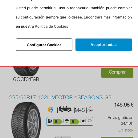
Comprar
Usted puede permitir su uso o rechazarlo, también puede cambiar
GOODYEAR
su configuración siempre que lo desee. Encontrará más información
en nuestra
Política de Cookies
225/50R17 98W XL VECTOR 4SEASONS G3
132,21 €
|
|M+S
|
Aceptar todas
Configurar Cookies
Envío gratis en
Con protector de llanta
24/48h
|
|
70
En stock
Comprar
GOODYEAR
235/60R17 102H VECTOR 4SEASONS G3
146,98 €
|
|M+S
|
Envío gratis en
|
|
72
24/48h
En stock