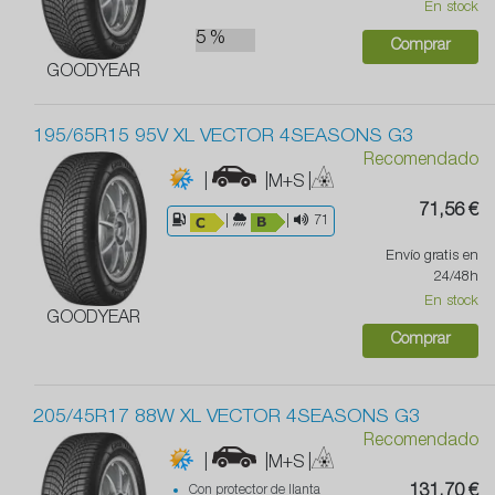
En stock
5 %
Comprar
GOODYEAR
195/65R15 95V XL VECTOR 4SEASONS G3
Recomendado
|
|M+S
|
71,56 €
|
|
71
Envío gratis en
24/48h
En stock
GOODYEAR
Comprar
205/45R17 88W XL VECTOR 4SEASONS G3
Recomendado
|
|M+S
|
Con protector de llanta
131,70 €