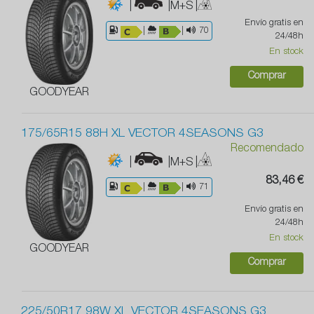
|
|M+S
|
Envío gratis en
|
|
70
24/48h
En stock
Comprar
GOODYEAR
175/65R15 88H XL VECTOR 4SEASONS G3
Recomendado
|
|M+S
|
83,46 €
|
|
71
Envío gratis en
24/48h
En stock
GOODYEAR
Comprar
225/50R17 98W XL VECTOR 4SEASONS G3