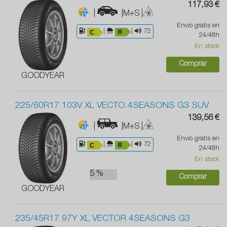
117,93 €
|
|M+S
|
Envío gratis en
|
|
72
24/48h
En stock
Comprar
GOODYEAR
225/60R17 103V XL VECTO.4SEASONS G3 SUV
139,56 €
|
|M+S
|
Envío gratis en
|
|
72
24/48h
En stock
5 %
Comprar
GOODYEAR
235/45R17 97Y XL VECTOR 4SEASONS G3