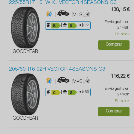
225/55R17 101W XL VECTOR 4SEASONS G3
138,15 €
|
|M+S
|
Envío gratis en
|
|
72
24/48h
En stock
Comprar
GOODYEAR
205/60R16 92H VECTOR 4SEASONS G3
116,22 €
|
|M+S
|
Envío gratis en
|
|
69
24/48h
En stock
Comprar
GOODYEAR