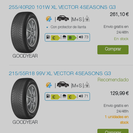
255/40R20 101W XL VECTOR 4SEASONS G3
261,10 €
|
|M+S
|
Envío gratis en
Con protector de llanta
24/48h
|
|
73
En stock
Comprar
GOODYEAR
215/55R18 99V XL VECTOR 4SEASONS G3
Recomendado
|
|M+S
|
129,99 €
|
|
71
Envío gratis en
24/48h
1 unidades en
GOODYEAR
stock