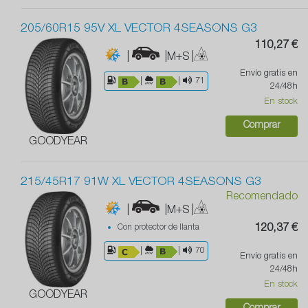
205/60R15 95V XL VECTOR 4SEASONS G3
110,27 €
|
|M+S
|
Envío gratis en
|
|
71
24/48h
En stock
Comprar
GOODYEAR
215/45R17 91W XL VECTOR 4SEASONS G3
Recomendado
|
|M+S
|
Con protector de llanta
120,37 €
|
|
70
Envío gratis en
24/48h
En stock
GOODYEAR