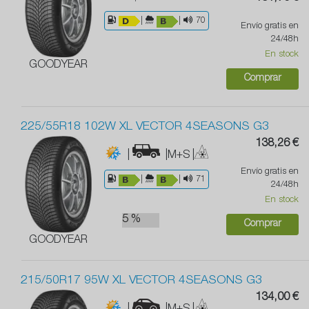
|
|
70
Envío gratis en
24/48h
En stock
GOODYEAR
Comprar
225/55R18 102W XL VECTOR 4SEASONS G3
138,26 €
|
|M+S
|
Envío gratis en
|
|
71
24/48h
En stock
5 %
Comprar
GOODYEAR
215/50R17 95W XL VECTOR 4SEASONS G3
134,00 €