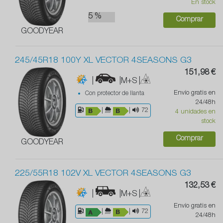
En stock
5 %
Comprar
GOODYEAR
245/45R18 100Y XL VECTOR 4SEASONS G3
151,98 €
|
|M+S
|
Envío gratis en
Con protector de llanta
24/48h
|
|
72
4 unidades en
stock
Comprar
GOODYEAR
225/55R18 102V XL VECTOR 4SEASONS G3
132,53 €
|
|M+S
|
Envío gratis en
|
|
72
24/48h