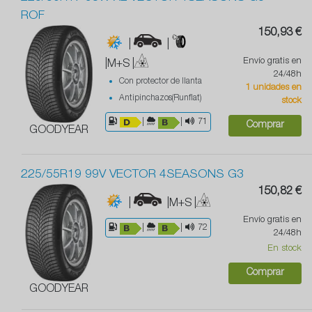
ROF
150,93 €
|
|
Envío gratis en
|M+S
|
24/48h
Con protector de llanta
1 unidades en
Antipinchazos(Runflat)
stock
|
|
71
Comprar
GOODYEAR
225/55R19 99V VECTOR 4SEASONS G3
150,82 €
|
|M+S
|
Envío gratis en
|
|
72
24/48h
En stock
Comprar
GOODYEAR