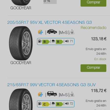
5 %
Comprar
GOODYEAR
205/55R17 95V XL VECTOR 4SEASONS G3
Recomendado
|
|M+S
|
123,18 €
|
|
71
Envío gratis en
24/48h
En stock
GOODYEAR
Comprar
215/65R17 99V VECTOR 4SEASONS G3 SUV
118,72 €
|
|M+S
|
Envío gratis en
|
|
72
24/48h