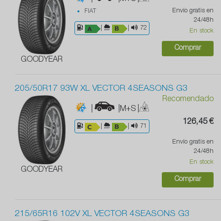
Envío gratis en
FIAT
24/48h
|
|
72
En stock
Comprar
GOODYEAR
205/50R17 93W XL VECTOR 4SEASONS G3
Recomendado
|
|M+S
|
126,45 €
|
|
71
Envío gratis en
24/48h
En stock
GOODYEAR
Comprar
215/65R16 102V XL VECTOR 4SEASONS G3