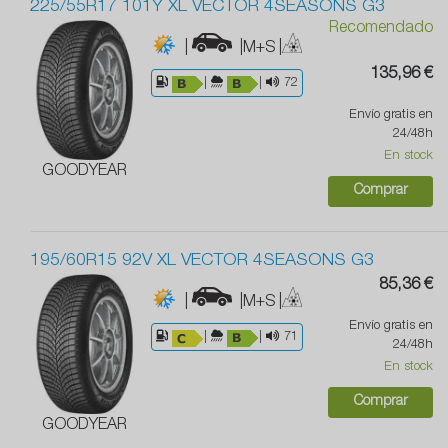
225/55R17 101Y XL VECTOR 4SEASONS G3
Recomendado
|
|M+S
|
135,96 €
|
|
72
Envío gratis en
24/48h
En stock
GOODYEAR
Comprar
195/60R15 92V XL VECTOR 4SEASONS G3
85,36 €
|
|M+S
|
Envío gratis en
|
|
71
24/48h
En stock
Comprar
GOODYEAR