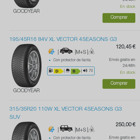
24/48h
En stock
GOODYEAR
Comprar
195/45R16 84V XL VECTOR 4SEASONS G3
120,45 €
|
|M+S
|
Envío gratis en
Con protector de llanta
24/48h
|
|
70
En stock
Comprar
GOODYEAR
315/35R20 110W XL VECTOR 4SEASONS G3
SUV
250,00 €
|
|M+S
|
Envío gratis en
Con protector de llanta