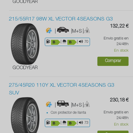
GOODYEAR
215/55R17 98W XL VECTOR 4SEASONS G3
132,22 €
|
|M+S
|
Envío gratis en
|
|
70
24/48h
En stock
Comprar
GOODYEAR
275/45R20 110Y XL VECTOR 4SEASONS G3
SUV
230,18 €
|
|M+S
|
Envío gratis en
Con protector de llanta
24/48h
|
|
73
En stock