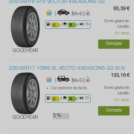
205/55R16 91V VECTOR 4SEASONS G3
85,39 €
|
|M+S
|
Envío gratis en
|
|
70
24/48h
En stock
Comprar
GOODYEAR
235/65R17 108W XL VECTO.4SEASONS G3 SUV
133,16 €
|
|M+S
|
Envío gratis en
Con protector de llanta
24/48h
|
|
72
En stock
Comprar
5 %
GOODYEAR