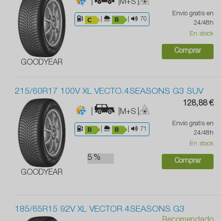
|
|M+S
|
Envío gratis en
|
|
70
24/48h
En stock
Comprar
GOODYEAR
215/60R17 100V XL VECTO.4SEASONS G3 SUV
128,88 €
|
|M+S
|
Envío gratis en
|
|
71
24/48h
En stock
5 %
Comprar
GOODYEAR
185/65R15 92V XL VECTOR 4SEASONS G3
Recomendado