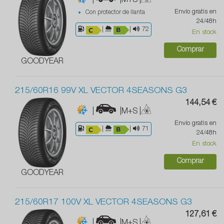
|
|M+S
|
Envío gratis en
Con protector de llanta
24/48h
|
|
72
En stock
Comprar
GOODYEAR
215/60R16 99V XL VECTOR 4SEASONS G3
144,54 €
|
|M+S
|
Envío gratis en
|
|
71
24/48h
En stock
Comprar
GOODYEAR
215/60R17 100V XL VECTOR 4SEASONS G3
127,61 €
|
|M+S
|