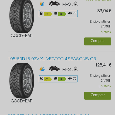
|
|M+S
|
83,94 €
|
|
70
Envío gratis en
24/48h
En stock
GOODYEAR
Comprar
195/60R16 93V XL VECTOR 4SEASONS G3
128,41 €
|
|M+S
|
Envío gratis en
|
|
70
24/48h
En stock
Comprar
GOODYEAR