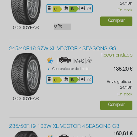
24/48h
|
|
74
En stock
Comprar
5 %
GOODYEAR
245/40R18 97W XL VECTOR 4SEASONS G3
Recomendado
|
|M+S
|
Con protector de llanta
138,20 €
|
|
72
Envío gratis en
24/48h
En stock
GOODYEAR
Comprar
235/50R19 103W XL VECTOR 4SEASONS G3
160,81 €