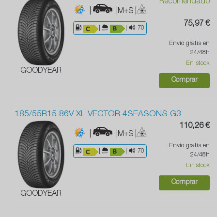
Recomendado
|
|M+S
|
75,97 €
|
|
70
Envío gratis en
24/48h
En stock
GOODYEAR
Comprar
185/55R15 86V XL VECTOR 4SEASONS G3
110,26 €
|
|M+S
|
Envío gratis en
|
|
70
24/48h
En stock
Comprar
GOODYEAR