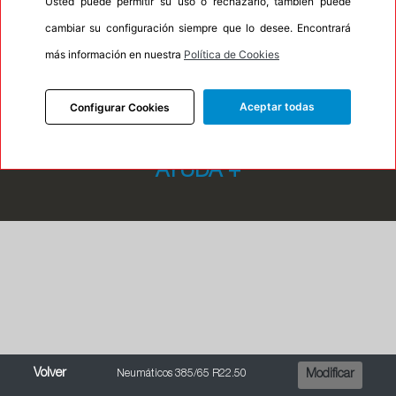
Usted puede permitir su uso o rechazarlo, también puede
cambiar su configuración siempre que lo desee. Encontrará
más información en nuestra
Política de Cookies
MARCAS
+
Aceptar todas
Configurar Cookies
DESTACADOS
+
MEDIDAS
+
AYUDA
+
Volver
Neumáticos 385/65 R22.50
Modificar