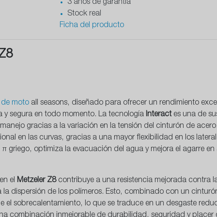
3 años de garantía
Stock real
Ficha del producto
 Z8
 de moto
all seasons, diseñado para ofrecer un rendimiento exc
a y segura en todo momento. La tecnología
Interact
es una de sus
anejo gracias a la variación en la tensión del cinturón de acero
onal en las curvas, gracias a una mayor flexibilidad en los later
 π griego, optimiza la evacuación del agua y mejora el agarre e
 en el
Metzeler Z8
contribuye a una resistencia mejorada contra la
 dispersión de los polímeros. Esto, combinado con un cinturón d
e el sobrecalentamiento, lo que se traduce en un desgaste reduc
na combinación inmejorable de durabilidad, seguridad y placer 