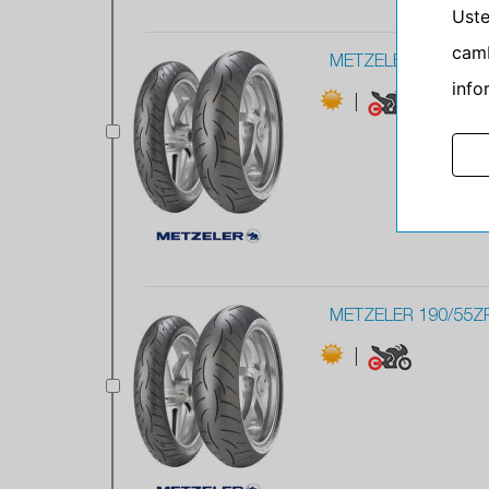
Ust
camb
METZELER 190/50Z
info
|
METZELER 190/55Z
|