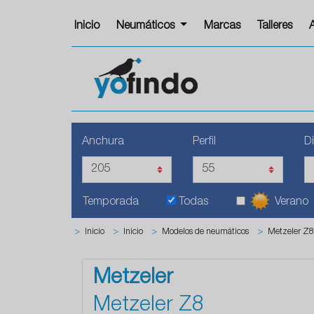
Inicio
Neumáticos
Marcas
Talleres
Anchura
Perfil
D
Temporada
Todas
Verano
>
Inicio
>
Inicio
>
Modelos de neumáticos
>
Metzeler Z8
Metzeler
Metzeler Z8