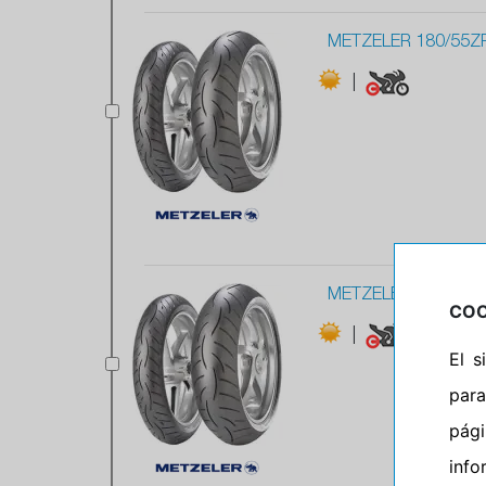
METZELER 180/55ZR
|
METZELER 170/60Z
COO
|
El 
para
pág
info