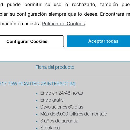
Ficha del producto
ed puede permitir su uso o rechazarlo, también pue
iar su configuración siempre que lo desee. Encontrará 
R17 73W ROADTEC Z8 INTERACT (M)
rmación en nuestra
Política de Cookies
Envío en 24/48 horas
Envío gratis
Devoluciones 60 días
Aceptar todas
Configurar Cookies
Más de 6.000 talleres de montaje
3 años de garantía
Stock real
Ficha del producto
R17 75W ROADTEC Z8 INTERACT (M)
Envío en 24/48 horas
Envío gratis
Devoluciones 60 días
Más de 6.000 talleres de montaje
3 años de garantía
Stock real