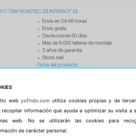
17 73W ROADTEC Z8 INTERACT (0)
Envío en 24/48 horas
Envío gratis
Devoluciones 60 días
Más de 6.000 talleres de montaje
3 años de garantía
Stock real
Ficha del producto
R17 72W ROADTEC Z8 INTERACT (M)
KIES
Envío en 24/48 horas
Envío gratis
sitio web
yofindo.com
utiliza cookies propias y de terce
Devoluciones 60 días
 recopilar información que ayuda a optimizar su visita a 
Más de 6.000 talleres de montaje
inas web. No se utilizarán las cookies para recog
3 años de garantía
Stock real
rmación de carácter personal.