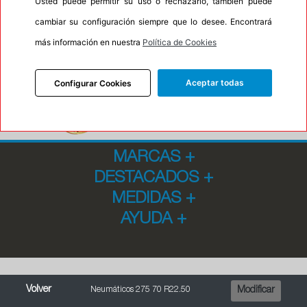
Usted puede permitir su uso o rechazarlo, también puede
cambiar su configuración siempre que lo desee. Encontrará
más información en nuestra
Política de Cookies
Aceptar todas
Configurar Cookies
MARCAS
+
DESTACADOS
+
MEDIDAS
+
AYUDA
+
Volver
Neumáticos 275 70 R22.50
Modificar