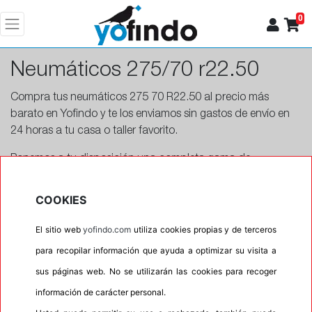
0
Neumáticos 275/70 r22.50
Compra tus neumáticos 275 70 R22.50 al precio más
barato en Yofindo y te los enviamos sin gastos de envío en
24 horas a tu casa o taller favorito.
Ponemos a tu disposición una completa gama de
neumáticos con una anchura de 275, altura de 70 y de
radio 22.50.
COOKIES
El sitio web
yofindo.com
utiliza cookies propias y de terceros
para recopilar información que ayuda a optimizar su visita a
Más info
sus páginas web. No se utilizarán las cookies para recoger
información de carácter personal.