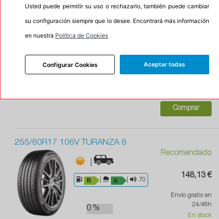
Usted puede permitir su uso o rechazarlo, también puede cambiar
255/60R17 110V XL RPX-800+
su configuración siempre que lo desee. Encontrará más información
Recomendado
|
|M+S
en nuestra
Política de Cookies
98,74 €
|
|
73
Aceptar todas
Envío gratis en
Configurar Cookies
24/48h
5 %
1 unidades en
RADAR
stock
Comprar
255/60R17 106V TURANZA 6
Recomendado
|
148,13 €
|
|
70
Envío gratis en
24/48h
0 %
En stock