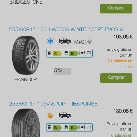
BRIDGESTONE
Comprar
255/60R17 106H W330A WINTE.I*CEPT EVO3 X
163,65 €
|
|M+S
|
Envío gratis en
|
|
73
24/48h
2 unidades en
stock
5 %
Comprar
HANKOOK
255/60R17 106V SPORT RESPONSE
130,06 €
|
Envío gratis en
|
|
70
24/48h
4 unidades en