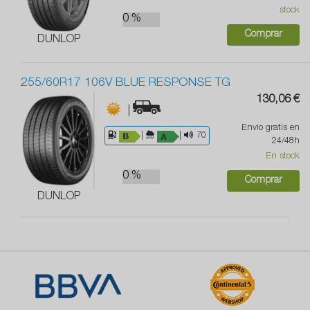
stock
0 %
Comprar
DUNLOP
255/60R17 106V BLUE RESPONSE TG
130,06 €
|
Envío gratis en
|
|
70
24/48h
En stock
0 %
Comprar
DUNLOP