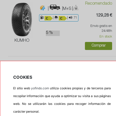
Recomendado
|
|M+S
|
129,28 €
|
|
71
Envío gratis en
24/48h
5 %
En stock
KUMHO
Comprar
255/60R17 106H CONTI4X4CONTACT
149,65 €
|
|M+S
COOKIES
Envío gratis en
|
|
72
24/48h
El sitio web
yofindo.com
utiliza cookies propias y de terceros para
En stock
recopilar información que ayuda a optimizar su visita a sus páginas
25 %
Comprar
web. No se utilizarán las cookies para recoger información de
CONTINENTAL
carácter personal.