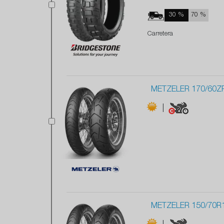
30 %
70 %
Carretera
METZELER 170/60Z
|
METZELER 150/70R