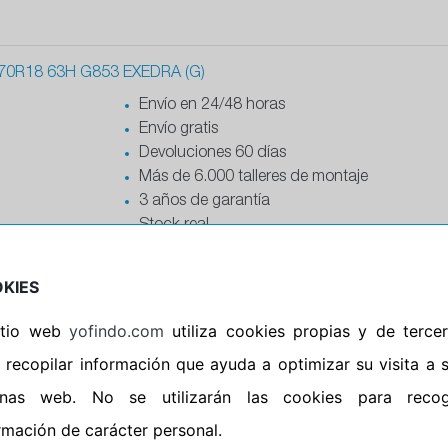
0R18 63H G853 EXEDRA (G)
Envío en 24/48 horas
Envío gratis
Devoluciones 60 días
Más de 6.000 talleres de montaje
3 años de garantía
Stock real
Ficha del producto
KIES
5R16 77H G852 EXEDRA (G)
sitio web
yofindo.com
utiliza cookies propias y de terce
Envío en 24/48 horas
 recopilar información que ayuda a optimizar su visita a 
Envío gratis
Devoluciones 60 días
inas web. No se utilizarán las cookies para recog
Más de 6.000 talleres de montaje
rmación de carácter personal.
3 años de garantía