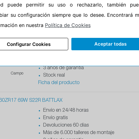
Stock real
ed puede permitir su uso o rechazarlo, también pue
Ficha del producto
iar su configuración siempre que lo desee. Encontrará 
rmación en nuestra
Política de Cookies
0-21 54H TT A41F BATTLAX ADVENTURE G
Envío en 24/48 horas
Aceptar todas
Configurar Cookies
Envío gratis
Devoluciones 60 días
Más de 6.000 talleres de montaje
10 %
3 años de garantía
Campo
Stock real
Ficha del producto
60ZR17 69W S22R BATTLAX
Envío en 24/48 horas
Envío gratis
Devoluciones 60 días
Más de 6.000 talleres de montaje