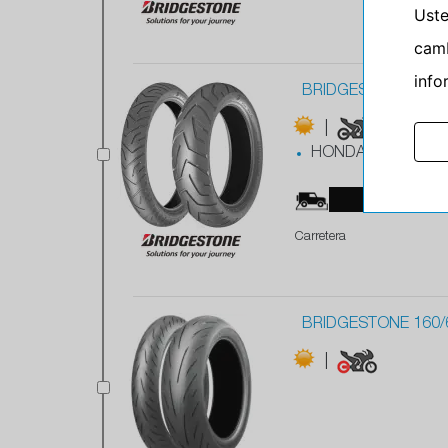
Ust
camb
info
BRIDGESTONE 90/9
|
HONDA
90 %
Carretera
BRIDGESTONE 160/
|