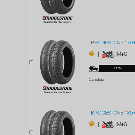
BRIDGESTONE 170/
|
|M+S
90 %
Carretera
BRIDGESTONE 180/
|
|M+S