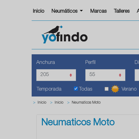
Inicio
Neumáticos
Marcas
Talleres
Anchura
Perfil
D
Temporada
Todas
Verano
>
Inicio
>
Inicio
>
Neumaticos Moto
Neumaticos Moto