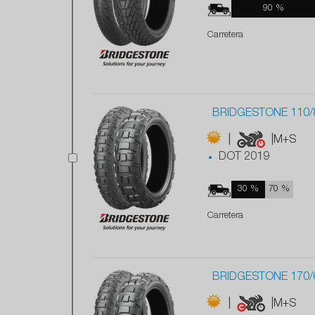
90 %
Carretera
BRIDGESTONE 110/
|
|M+S
DOT 2019
30 %
70 %
Carretera
BRIDGESTONE 170/
|
|M+S