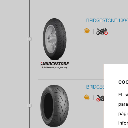
BRIDGESTONE 130/7
|
COO
BRIDGESTONE 200/5
El 
|
para
pág
info