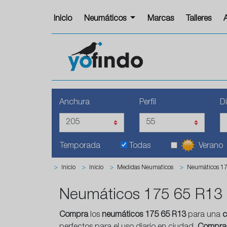
Inicio
Neumáticos
Marcas
Talleres
Anchura
Perfil
D
Temporada
Todas
Verano
>
Inicio
>
Inicio
>
Medidas Neumaticos
>
Neumáticos 1
Neumáticos 175 65 R13
Compra
los
neumáticos 175 65 R13
para una
c