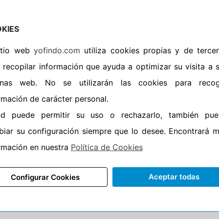
Envío gratis
0
dB
Devoluciones 60 días
KIES
Más de 6.000 talleres de montaje
3 años de garantía
sitio web
yofindo.com
utiliza cookies propias y de terce
Stock real
 recopilar información que ayuda a optimizar su visita a 
Ficha del producto
inas web. No se utilizarán las cookies para recog
3 80T ALL SEASON TRAC SAVER
rmación de carácter personal.
Envío en 24/48 horas
ed puede permitir su uso o rechazarlo, también pue
Envío gratis
iar su configuración siempre que lo desee. Encontrará 
1
dB
Devoluciones 60 días
Más de 6.000 talleres de montaje
rmación en nuestra
Política de Cookies
3 años de garantía
Stock real
Aceptar todas
Configurar Cookies
Ficha del producto
3 80T RAINEXPERT-3