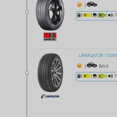
|
|
|
7
LANVIGATOR 175/65
|
|M+S
|
|
7