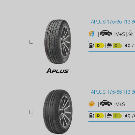
APLUS 175/65R13 8
|
|M+S
|
|
|
7
APLUS 175/65R13 8
|
|M+S
|
|
7