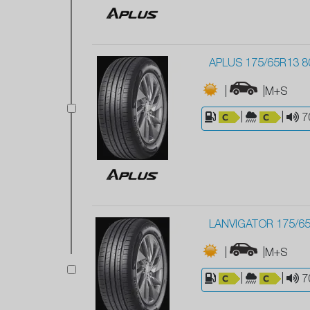
APLUS 175/65R13 8
|
|M+S
|
|
7
LANVIGATOR 175/6
|
|M+S
|
|
7