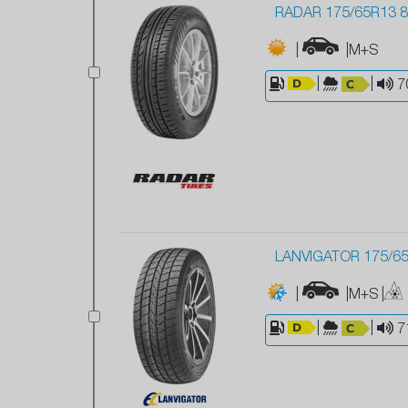
RADAR 175/65R13 8
|
|M+S
|
|
7
LANVIGATOR 175/6
|
|M+S
|
|
|
7