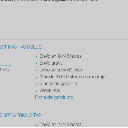
 ahora
y aprovecha el
envío gratis
en Yofindo.com.
80T HA31 4S SOLUS
Envío en 24/48 horas
Envío gratis
1
dB
Devoluciones 60 días
Más de 6.000 talleres de montaje
3 años de garantía
Stock real
Ficha del producto
 80T X-PRIVILO TX2
Envío en 24/48 horas