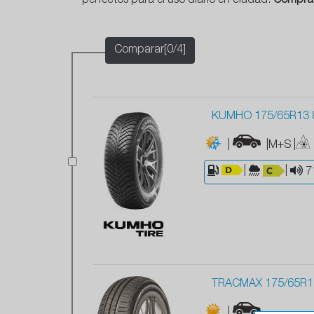
perfectos para el uso diario en ciudad.
Compra
Comparar[0/4]
KUMHO 175/65R13 
|
|M+S
|
|
|
7
TRACMAX 175/65R13
|