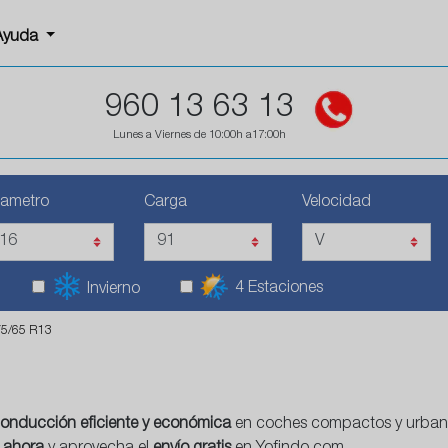
Ayuda
960 13 63 13
Lunes a Viernes de 10:00h a17:00h
iametro
Carga
Velocidad
4 Estaciones
Invierno
75/65 R13
onducción eficiente y económica
en coches compactos y urban