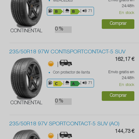
Envío gratis en
MERCEDES
24/48h
|
|
71
En stock
Comprar
0 %
CONTINENTAL
235/50R18 97W CONTISPORTCONTACT-5 SUV
162,17 €
|
Envío gratis en
Con protector de llanta
24/48h
|
|
71
En stock
Comprar
0 %
CONTINENTAL
235/50R18 97V SPORTCONTACT-5 SUV (AO)
144,73 €
|