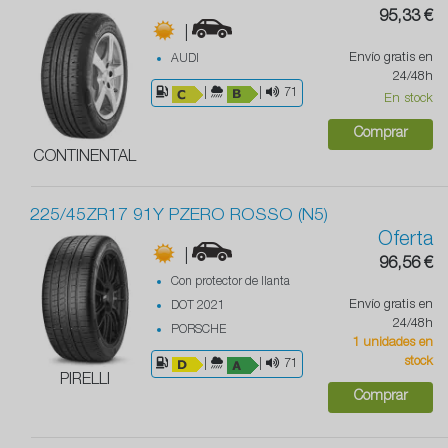
95,33 €
|
Envío gratis en
AUDI
24/48h
|
|
71
En stock
Comprar
CONTINENTAL
225/45ZR17 91Y PZERO ROSSO (N5)
Oferta
|
96,56 €
Con protector de llanta
Envío gratis en
DOT 2021
24/48h
PORSCHE
1 unidades en
stock
|
|
71
PIRELLI
Comprar