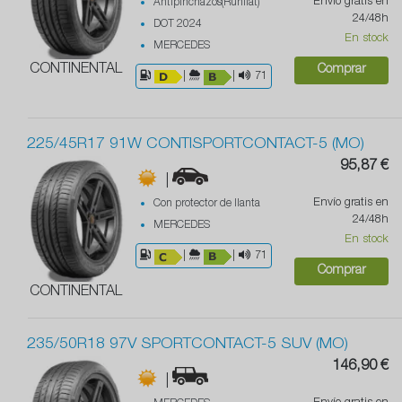
Envío gratis en
Antipinchazos(Runflat)
24/48h
DOT 2024
En stock
MERCEDES
CONTINENTAL
Comprar
|
|
71
225/45R17 91W CONTISPORTCONTACT-5 (MO)
95,87 €
|
Envío gratis en
Con protector de llanta
24/48h
MERCEDES
En stock
|
|
71
Comprar
CONTINENTAL
235/50R18 97V SPORTCONTACT-5 SUV (MO)
146,90 €
|