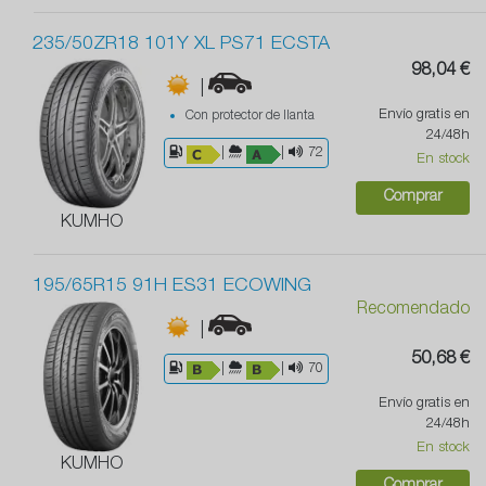
235/50ZR18 101Y XL PS71 ECSTA
98,04 €
|
Envío gratis en
Con protector de llanta
24/48h
|
|
72
En stock
Comprar
KUMHO
195/65R15 91H ES31 ECOWING
Recomendado
|
50,68 €
|
|
70
Envío gratis en
24/48h
En stock
KUMHO