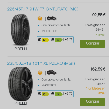
225/45R17 91W P7 CINTURATO (MO)
92,88 €
|
Envío gratis en
Con protector de llanta
24/48h
MERCEDES
En stock
|
|
71
Comprar
PIRELLI
235/50ZR18 101Y XL PZERO (MGT)
162,59 €
|
Envío gratis en
Con protector de llanta
24/48h
MASERATI
1 unidades en
stock
|
|
72
Comprar
PIRELLI