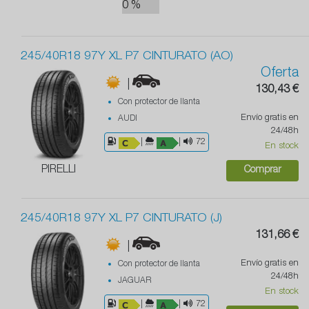
0 %
245/40R18 97Y XL P7 CINTURATO (AO)
Oferta
|
130,43 €
Con protector de llanta
Envío gratis en
AUDI
24/48h
|
|
72
En stock
PIRELLI
Comprar
245/40R18 97Y XL P7 CINTURATO (J)
131,66 €
|
Envío gratis en
Con protector de llanta
24/48h
JAGUAR
En stock
|
|
72