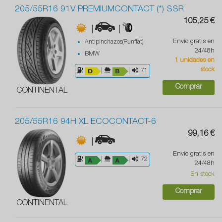
205/55R16 91V PREMIUMCONTACT (*) SSR
105,25 €
|
|
Envío gratis en
Antipinchazos(Runflat)
24/48h
BMW
1 unidades en
stock
|
|
71
Comprar
CONTINENTAL
205/55R16 94H XL ECOCONTACT-6
99,16 €
|
Envío gratis en
|
|
72
24/48h
En stock
Comprar
CONTINENTAL