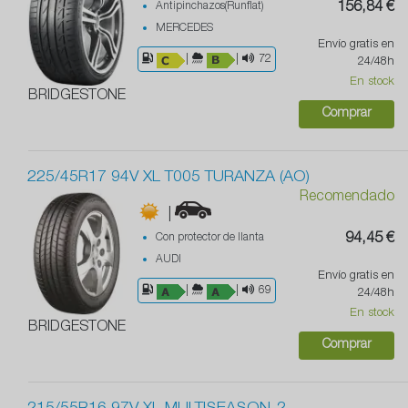
Antipinchazos(Runflat)
156,84 €
MERCEDES
Envío gratis en
|
|
72
24/48h
En stock
BRIDGESTONE
Comprar
225/45R17 94V XL T005 TURANZA (AO)
Recomendado
|
Con protector de llanta
94,45 €
AUDI
Envío gratis en
|
|
69
24/48h
En stock
BRIDGESTONE
Comprar