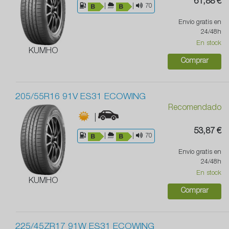
61,88 €
|
|
70
Envío gratis en
24/48h
En stock
KUMHO
Comprar
205/55R16 91V ES31 ECOWING
Recomendado
|
53,87 €
|
|
70
Envío gratis en
24/48h
En stock
KUMHO
Comprar
225/45ZR17 91W ES31 ECOWING