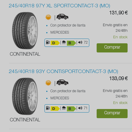
245/40R18 97Y XL SPORTCONTACT-3 (MO)
131,90 €
|
Envío gratis en
Con protector de llanta
24/48h
MERCEDES
En stock
|
|
72
Comprar
CONTINENTAL
245/40R18 93Y CONTISPORTCONTACT-3 (MO)
133,09 €
|
Envío gratis en
Con protector de llanta
24/48h
MERCEDES
En stock
|
|
71
Comprar
CONTINENTAL