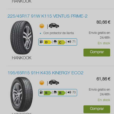
HANKOOK
225/45R17 91W K115 VENTUS PRIME-2
80,66 €
|
Envío gratis en
Con protector de llanta
24/48h
|
|
71
En stock
Comprar
HANKOOK
195/65R15 91H K435 KINERGY ECO2
61,86 €
|
Envío gratis en
|
|
70
24/48h
En stock
Comprar