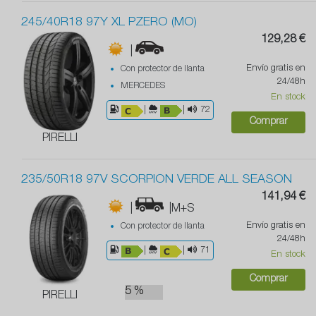
245/40R18 97Y XL PZERO (MO)
129,28 €
|
Envío gratis en
Con protector de llanta
24/48h
MERCEDES
En stock
|
|
72
Comprar
PIRELLI
235/50R18 97V SCORPION VERDE ALL SEASON
141,94 €
|
|M+S
Envío gratis en
Con protector de llanta
24/48h
|
|
71
En stock
Comprar
5 %
PIRELLI