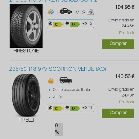
215/55R16 97V XL MULTISEASON-2
104,95 €
|
|M+S
|
Envío gratis en
|
|
72
24/48h
En stock
Comprar
FIRESTONE
235/50R18 97V SCORPION VERDE (AO)
140,56 €
|
Envío gratis en
Con protector de llanta
24/48h
AUDI
En stock
|
|
71
Comprar
PIRELLI
0
%