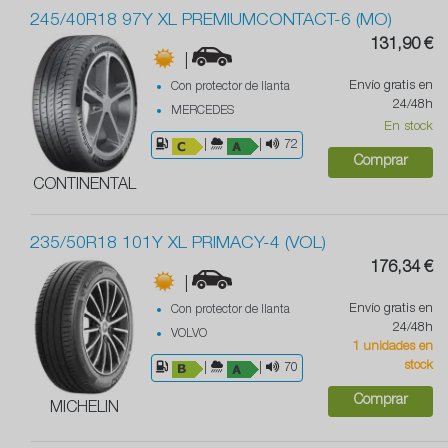
245/40R18 97Y XL PREMIUMCONTACT-6 (MO)
131,90 €
|
Envío gratis en
Con protector de llanta
24/48h
MERCEDES
En stock
|
|
72
Comprar
CONTINENTAL
235/50R18 101Y XL PRIMACY-4 (VOL)
176,34 €
|
Envío gratis en
Con protector de llanta
24/48h
VOLVO
1 unidades en
stock
|
|
70
Comprar
MICHELIN