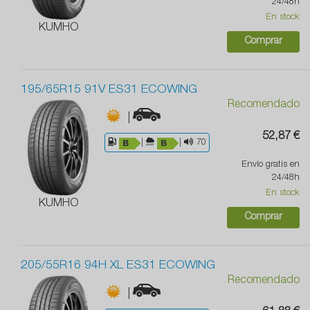
24/48h
En stock
KUMHO
Comprar
195/65R15 91V ES31 ECOWING
Recomendado
|
52,87 €
|
|
70
Envío gratis en
24/48h
En stock
KUMHO
Comprar
205/55R16 94H XL ES31 ECOWING
Recomendado
|