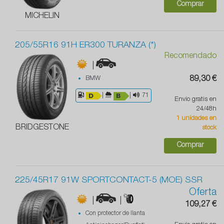
Comprar
MICHELIN
205/55R16 91H ER300 TURANZA (*)
Recomendado
|
BMW
89,30 €
|
|
71
Envío gratis en
24/48h
1 unidades en
BRIDGESTONE
stock
Comprar
225/45R17 91W SPORTCONTACT-5 (MOE) SSR
Oferta
|
|
109,27 €
Con protector de llanta