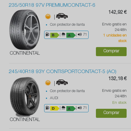
235/50R18 97V PREMIUMCONTACT-6
142,92 €
|
Envío gratis en
Con protector de llanta
24/48h
|
|
71
1 unidades en
stock
Comprar
CONTINENTAL
245/40R18 93Y CONTISPORTCONTACT-5 (AO)
132,18 €
|
Envío gratis en
Con protector de llanta
24/48h
AUDI
En stock
|
|
71
Comprar
CONTINENTAL