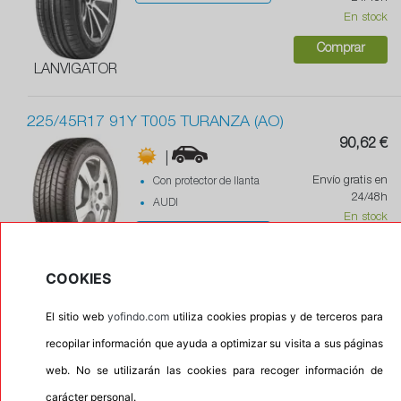
En stock
Comprar
LANVIGATOR
225/45R17 91Y T005 TURANZA (AO)
90,62 €
|
Envío gratis en
Con protector de llanta
24/48h
AUDI
En stock
|
|
71
Comprar
BRIDGESTONE
COOKIES
El sitio web
yofindo.com
utiliza cookies propias y de terceros para
205/55R16 91V T005 TURANZA (AO)
Recomendado
recopilar información que ayuda a optimizar su visita a sus páginas
|
web. No se utilizarán las cookies para recoger información de
AUDI
89,25 €
carácter personal.