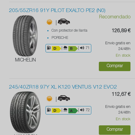
205/55ZR16 91Y PILOT EXALTO PE2 (N0)
Recomendado
|
Con protector de llanta
126,89 €
PORSCHE
Envío gratis en
|
|
71
24/48h
En stock
MICHELIN
Comprar
245/40ZR18 97Y XL K120 VENTUS V12 EVO2
112,67 €
|
Envío gratis en
|
|
72
24/48h
En stock
Comprar