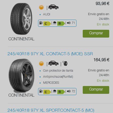
93,96 €
|
Envío gratis en
AUDI
24/48h
|
|
71
En stock
Comprar
CONTINENTAL
245/40R18 97Y XL CONTACT-5 (MOE) SSR
164,95 €
|
|
Envío gratis en
Con protector de llanta
24/48h
Antipinchazos(Runflat)
En stock
MERCEDES
Comprar
|
|
72
CONTINENTAL
245/40R18 97Y XL SPORTCONTACT-5 (MO)