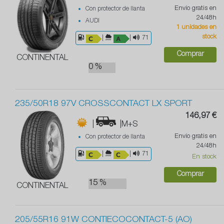
Envío gratis en
Con protector de llanta
24/48h
AUDI
1 unidades en
stock
|
|
71
Comprar
CONTINENTAL
0 %
235/50R18 97V CROSSCONTACT LX SPORT
146,97 €
|
|M+S
Envío gratis en
Con protector de llanta
24/48h
|
|
71
En stock
Comprar
15 %
CONTINENTAL
205/55R16 91W CONTIECOCONTACT-5 (AO)