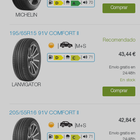
|
|
70
Comprar
MICHELIN
195/65R15 91V COMFORT II
Recomendado
|
|M+S
43,44 €
|
|
71
Envío gratis en
24/48h
En stock
LANVIGATOR
Comprar
205/55R16 91V COMFORT II
42,84 €
|
|M+S
Envío gratis en
|
|
71
24/48h