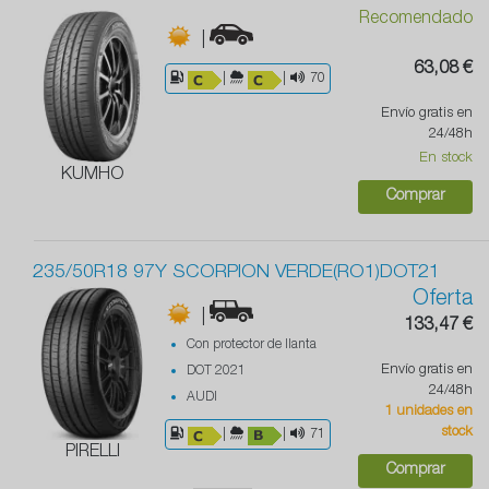
Recomendado
|
63,08 €
|
|
70
Envío gratis en
24/48h
En stock
KUMHO
Comprar
235/50R18 97Y SCORPION VERDE(RO1)DOT21
Oferta
|
133,47 €
Con protector de llanta
Envío gratis en
DOT 2021
24/48h
AUDI
1 unidades en
stock
|
|
71
PIRELLI
Comprar