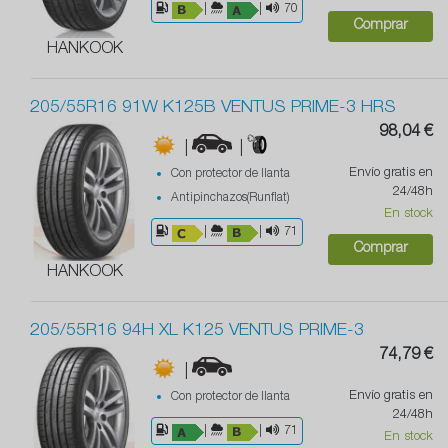
|
|
70
Comprar
HANKOOK
205/55R16 91W K125B VENTUS PRIME-3 HRS
98,04 €
|
|
Envío gratis en
Con protector de llanta
24/48h
Antipinchazos(Runflat)
En stock
|
|
71
Comprar
HANKOOK
205/55R16 94H XL K125 VENTUS PRIME-3
74,79 €
|
Envío gratis en
Con protector de llanta
24/48h
|
|
71
En stock