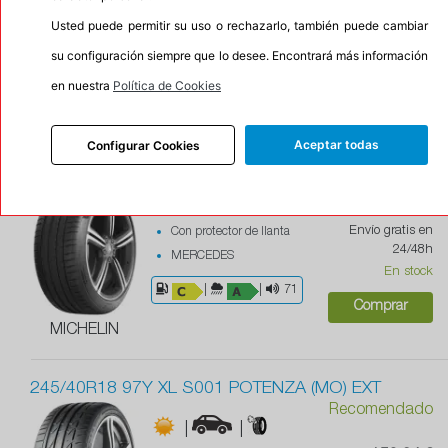
|
|
71
Envío gratis en
Usted puede permitir su uso o rechazarlo, también puede cambiar
24/48h
su configuración siempre que lo desee. Encontrará más información
En stock
BRIDGESTONE
en nuestra
Política de Cookies
Comprar
Aceptar todas
Configurar Cookies
245/40ZR18 97Y XL PILOT SPORT PS4 (MO1)
142,81 €
|
Envío gratis en
Con protector de llanta
24/48h
MERCEDES
En stock
|
|
71
Comprar
MICHELIN
245/40R18 97Y XL S001 POTENZA (MO) EXT
Recomendado
|
|