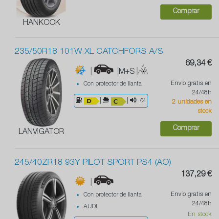
Comprar
HANKOOK
235/50R18 101W XL CATCHFORS A/S
69,34 €
|
|M+S
|
Envío gratis en
Con protector de llanta
24/48h
|
|
72
2 unidades en
stock
Comprar
LANVIGATOR
245/40ZR18 93Y PILOT SPORT PS4 (AO)
137,29 €
|
Envío gratis en
Con protector de llanta
24/48h
AUDI
En stock