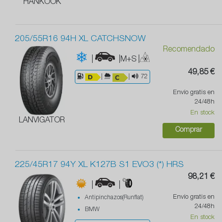
HANKOOK
205/55R16 94H XL CATCHSNOW
Recomendado
|
|M+S
|
49,85 €
|
|
72
Envío gratis en
24/48h
En stock
LANVIGATOR
Comprar
225/45R17 94Y XL K127B S1 EVO3 (*) HRS
98,21 €
|
|
Envío gratis en
Antipinchazos(Runflat)
24/48h
BMW
En stock