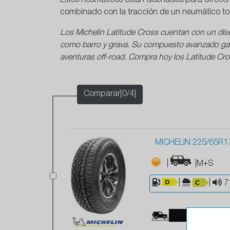
Estos neumáticos están diseñados para ofrece
combinado con la tracción de un neumático to
Los Michelin Latitude Cross cuentan con un dise
como barro y grava. Su compuesto avanzado gara
aventuras off-road. Compra hoy los Latitude Cross 
Comparar[0/4]
MICHELIN 225/65R1
|
|M+S
|
|
7
65 %
3