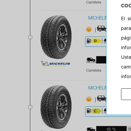
Carretera
COO
El 
MICHELIN 225/75R1
para
|
|M+S
pág
|
|
7
info
Ust
65 %
3
camb
Carretera
info
MICHELIN 245/65R1
|
|M+S
|
|
7
65 %
3