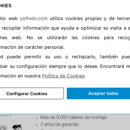
Ficha del producto
Campo
KIES
sitio web
yofindo.com
utiliza cookies propias y de terce
5 102T LATITUDE CROSS
 recopilar información que ayuda a optimizar su visita a 
Envío en 24/48 horas
Envío gratis
inas web. No se utilizarán las cookies para recog
1
dB
Devoluciones 60 días
rmación de carácter personal.
Más de 6.000 talleres de montaje
3 años de garantía
ed puede permitir su uso o rechazarlo, también pue
5 %
Stock real
iar su configuración siempre que lo desee. Encontrará 
Ficha del producto
Campo
rmación en nuestra
Política de Cookies
7 111H XL LATITUDE CROSS
Aceptar todas
Configurar Cookies
Envío en 24/48 horas
Envío gratis
1
dB
Devoluciones 60 días
Más de 6.000 talleres de montaje
3 años de garantía
5 %