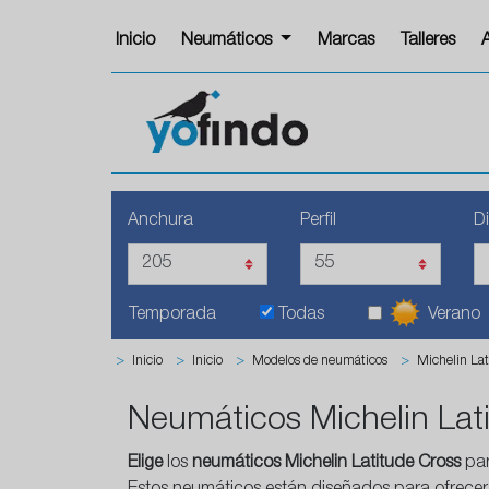
Inicio
Neumáticos
Marcas
Talleres
Anchura
Perfil
D
Temporada
Todas
Verano
>
Inicio
>
Inicio
>
Modelos de neumáticos
>
Michelin Lat
Neumáticos Michelin Lat
Elige
los
neumáticos Michelin Latitude Cross
par