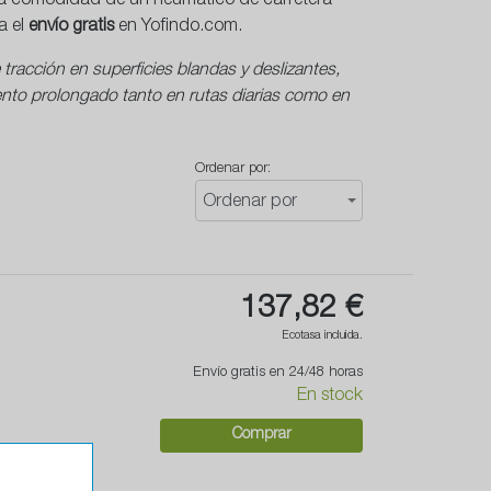
la comodidad de un neumático de carretera
a el
envío gratis
en Yofindo.com.
racción en superficies blandas y deslizantes,
nto prolongado tanto en rutas diarias como en
Ordenar por:
Ordenar por
137,82 €
Ecotasa incluida.
Envío gratis en 24/48 horas
En stock
Comprar