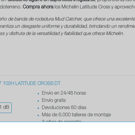
r un
excelente agarre en superficies irregulares
, proporcionando 
doterreno.
Compra ahora
los Michelin Latitude Cross y aprovech
ño de banda de rodadura Mud Catcher, que ofrece una excelente t
ntiza un desgaste uniforme y durabilidad, brindando un rendimie
y disfruta de la versatilidad y fiabilidad que ofrece Michelin.
7 102H LATITUDE CROSS DT
Envío en 24/48 horas
Envío gratis
1
dB
Devoluciones 60 días
Más de 6.000 talleres de montaje
3 años de garantía
5 %
Stock real