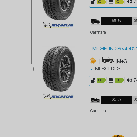
|
|
7
65 %
3
Carretera
MICHELIN 285/45R2
|
|M+S
MERCEDES
|
|
7
65 %
3
Carretera