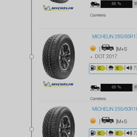
65 %
3
Carretera
MICHELIN 285/65R1
|
|M+S
DOT 2017
|
|
7
65 %
3
Carretera
MICHELIN 255/60R1
|
|M+S
|
|
7