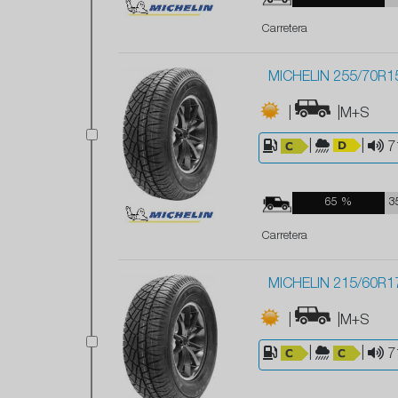
Carretera
MICHELIN 255/70R1
|
|M+S
|
|
7
65 %
3
Carretera
MICHELIN 215/60R1
|
|M+S
|
|
7