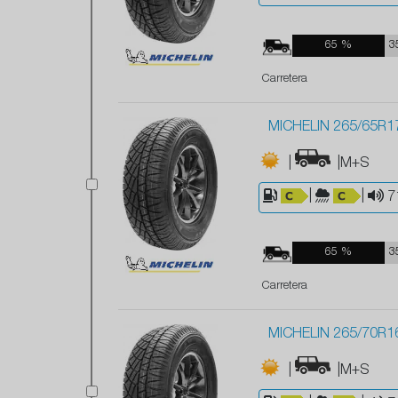
65 %
3
Carretera
MICHELIN 265/65R1
|
|M+S
|
|
7
65 %
3
Carretera
MICHELIN 265/70R1
|
|M+S