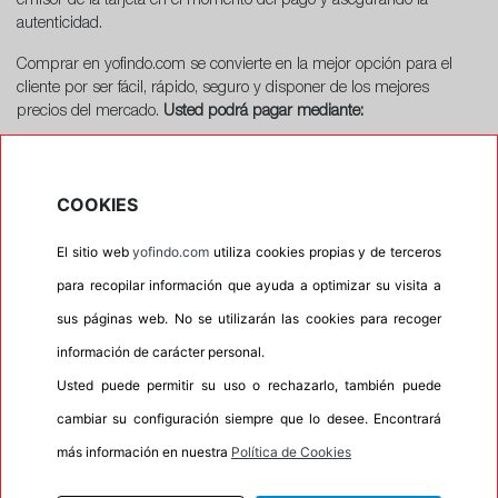
emisor de la tarjeta en el momento del pago y asegurando la
autenticidad.
Comprar en yofindo.com se convierte en la mejor opción para el
cliente por ser fácil, rápido, seguro y disponer de los mejores
precios del mercado.
Usted podrá pagar mediante:
Tarjeta de crédito
Para realizar el pago mediante tarjeta de crédito bancaria,
COOKIES
únicamente necesitará introducir la numeración, la fecha de
vencimiento y el código cvv; Estos datos viajan de manera
El sitio web
yofindo.com
utiliza cookies propias y de terceros
encriptada para que sean indescifrables a terceros y la transacción
para recopilar información que ayuda a optimizar su visita a
se lleve a cabo de forma segura, una vez comprobados sus datos
en breves instantes podrá proceder a finalizar su pedido y así
sus páginas web. No se utilizarán las cookies para recoger
recibir sus neumáticos en el plazo establecido y en la dirección
información de carácter personal.
indicada.
Usted puede permitir su uso o rechazarlo, también puede
Pago mediante transferencia
cambiar su configuración siempre que lo desee. Encontrará
bancaria
más información en nuestra
Política de Cookies
Ponemos a su disposición el pago por transferencia bancaria,