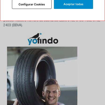
solamente una vez recibido el el justificante de la transferencia se
Aceptar todas
Configurar Cookies
procederá al envío del pedido. Por favor una vez añadida la
transferencia bancaria envíenos mail a la dirección
info@yofindo.com
con el comprobante de pago e indicándonos el número de su
pedido. Nuestro número de cuenta es: ES06 0182 0499 1602 0162
2403 (BBVA).