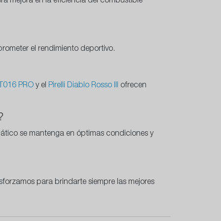
era mejora en la eficiencia del combustible
rometer el rendimiento deportivo.
BT016 PRO
y el
Pirelli Diablo Rosso III
ofrecen
?
umático se mantenga en óptimas condiciones y
sforzamos para brindarte siempre las mejores