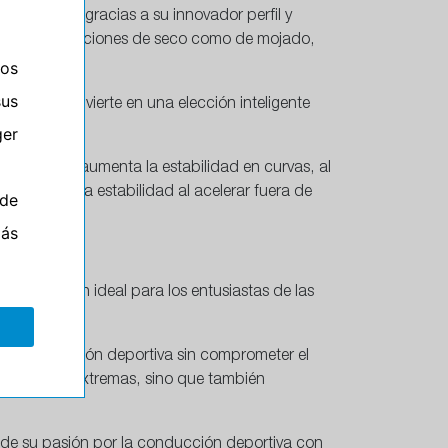
 y manejo, gracias a su innovador perfil y
nto en condiciones de seco como de mojado,
ros
sus
 lo que lo convierte en una elección inteligente
er
ue también aumenta la estabilidad en curvas, al
cativa en la estabilidad al acelerar fuera de
de
l en pista.
más
mo la opción ideal para los entusiastas de las
ad.
de conducción deportiva sin comprometer el
condiciones extremas, sino que también
 de su pasión por la conducción deportiva con