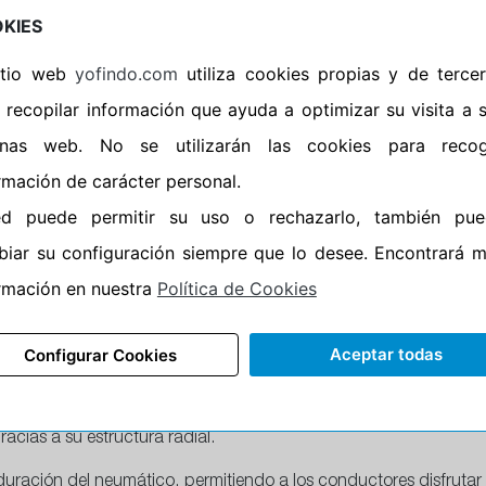
 neumático hypersport que eleva el estándar en términos de agarre
KIES
cicletas deportivas. Este neumático asegura
máximo agarre
ta
oto en una variedad de superficies.
sitio web
yofindo.com
utiliza cookies propias y de terce
 recopilar información que ayuda a optimizar su visita a 
2CT
, el
Pilot Power 3
presume de una
vida útil un 20% más larga
,
ndimiento y durabilidad.
inas web. No se utilizarán las cookies para recog
rmación de carácter personal.
del dual-compound, no solo mejora la vida del neumático sino q
o más blando en los hombros. Esto resulta en una mejora signifi
ed puede permitir su uso o rechazarlo, también pue
n ideal tanto para la carretera rápida como para el uso ocasiona
iar su configuración siempre que lo desee. Encontrará 
ot Power 3 Scooter
rmación en nuestra
Política de Cookies
mbién al neumático
Michelin Pilot Power 3 Scooter
que se erige co
un equilibrio perfecto entre seguridad, deportividad y durabilid
Aceptar todas
Configurar Cookies
al tanto en seco como en mojado, asegurando una experiencia 
oble compuesto Michelin 2CT
, que no solo mejora el agarre en 
acias a su estructura radial.
uración del neumático, permitiendo a los conductores disfrutar