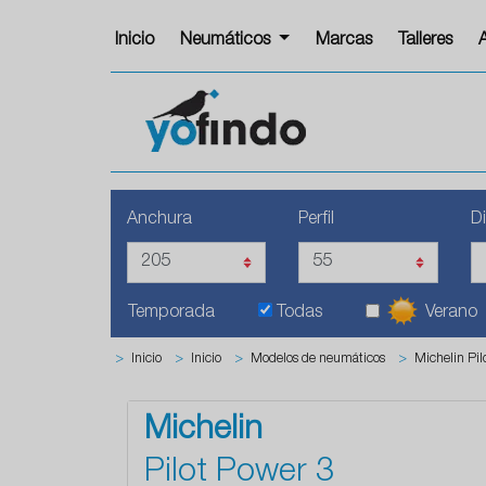
Inicio
Neumáticos
Marcas
Talleres
Anchura
Perfil
D
Temporada
Todas
Verano
>
Inicio
>
Inicio
>
Modelos de neumáticos
>
Michelin Pil
Michelin
Pilot Power 3