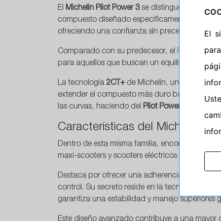
El
Michelin Pilot Power 3
se distingue por ser un
COO
compuesto diseñado específicamente para moto
ofreciendo una confianza sin precedentes al pil
El 
para
Comparado con su predecesor, el
Pilot Power 
para aquellos que buscan un equilibrio entre re
pág
info
La tecnología
2CT+
de Michelin, una evolución 
extender el compuesto más duro bajo el compuest
Ust
las curvas, haciendo del
Pilot Power 3
una opció
camb
Características del Michelin Pil
info
Dentro de esta misma familia, encontramos ta
maxi-scooters y scooters eléctricos que buscan 
Destaca por ofrecer una adherencia excepcion
control. Su secreto reside en la tecnología de
d
garantiza una estabilidad y manejo superiores gr
Este diseño avanzado contribuye a una mayor d