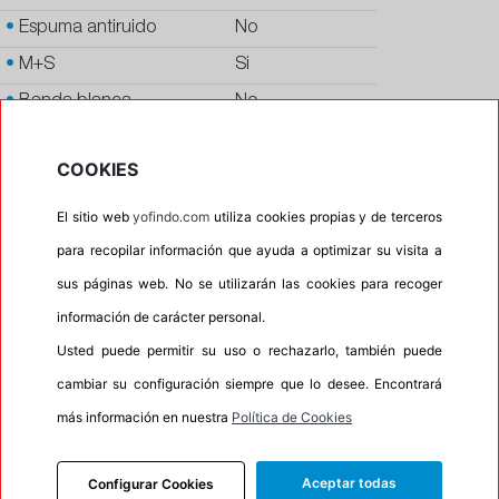
•
Espuma antiruido
No
•
M+S
Si
•
Banda blanca
No
•
Si
COOKIES
•
Calidad
BUDGET
•
P.O.R.
No
El sitio web
yofindo.com
utiliza cookies propias y de terceros
•
Oportunidad
No
para recopilar información que ayuda a optimizar su visita a
sus páginas web. No se utilizarán las cookies para recoger
•
Etiqueta energética
Información Eprel
información de carácter personal.
Usted puede permitir su uso o rechazarlo, también puede
cambiar su configuración siempre que lo desee. Encontrará
INFORMACIÓN
más información en nuestra
Política de Cookies
DESCRIPCIÓN
RECOMENDADO
Aceptar todas
Configurar Cookies