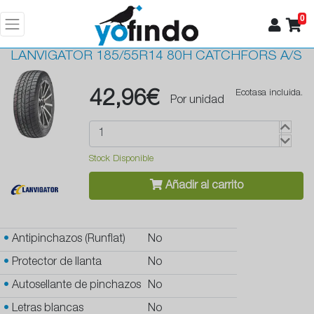
0
LANVIGATOR
185/55R14 80H CATCHFORS A/S
42,96€
Ecotasa incluida.
Por unidad
Stock Disponible
Añadir al carrito
•
Antipinchazos (Runflat)
No
•
Protector de llanta
No
•
Autosellante de pinchazos
No
•
Letras blancas
No