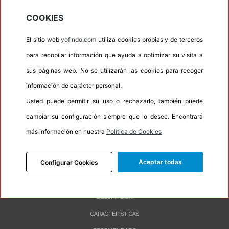
•
Espuma antiruido
No
COOKIES
•
M+S
Si
El sitio web
yofindo.com
utiliza cookies propias y de terceros
•
Banda blanca
No
para recopilar información que ayuda a optimizar su visita a
•
No
sus páginas web. No se utilizarán las cookies para recoger
•
Calidad
BUDGET
información de carácter personal.
•
P.O.R.
No
Usted puede permitir su uso o rechazarlo, también puede
•
Oportunidad
No
cambiar su configuración siempre que lo desee. Encontrará
•
Etiqueta energética
Información Eprel
más información en nuestra
Política de Cookies
Aceptar todas
Configurar Cookies
INFORMACIÓN
DESCRIPCIÓN
CARACTERÍSTICAS