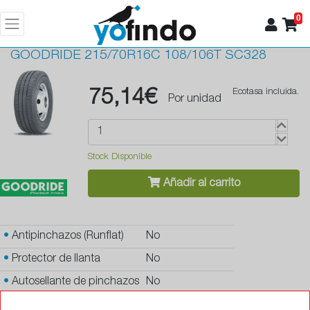
0
GOODRIDE
215/70R16C 108/106T SC328
75,14€
Ecotasa incluida.
Por unidad
Stock Disponible
Añadir al carrito
•
Antipinchazos (Runflat)
No
•
Protector de llanta
No
•
Autosellante de pinchazos
No
•
Letras blancas
No