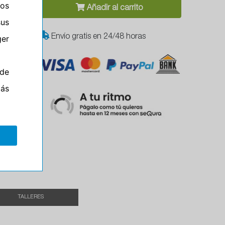
ros
Añadir al carrito
sus
Envío gratis en 24/48 horas
er
de
más
Campo
el
TALLERES