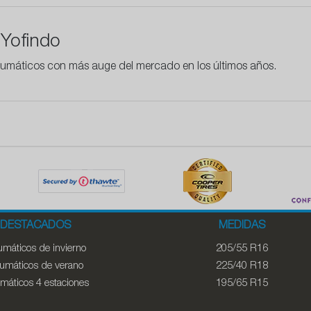
Yofindo
 neumáticos con más auge del mercado en los últimos años.
DESTACADOS
MEDIDAS
máticos de invierno
205/55 R16
umáticos de verano
225/40 R18
máticos 4 estaciones
195/65 R15