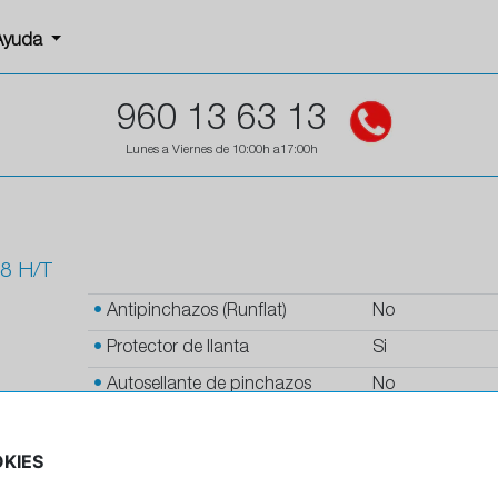
Ayuda
960 13 63 13
Lunes a Viernes de 10:00h a17:00h
8 H/T
•
Antipinchazos (Runflat)
No
•
Protector de llanta
Si
•
Autosellante de pinchazos
No
•
Letras blancas
No
KIES
•
Espuma antiruido
No
•
M+S
Si