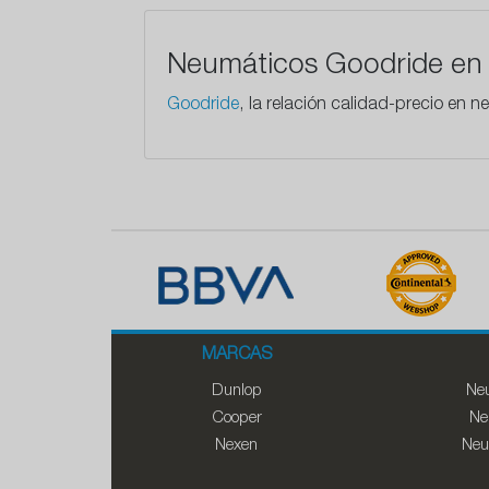
Neumáticos Goodride en 
Goodride
, la relación calidad-precio en
MARCAS
Dunlop
Neu
Cooper
Ne
Nexen
Neu