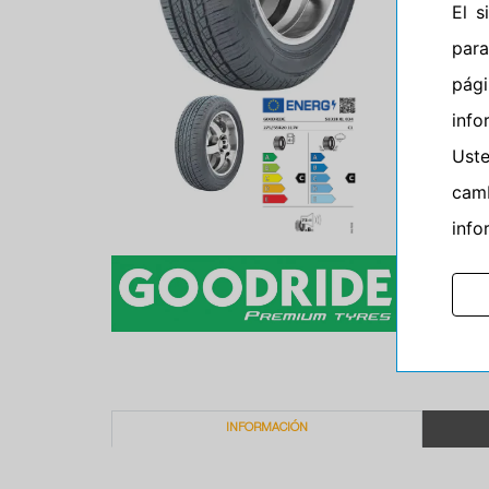
El 
para
pág
info
Ust
camb
info
INFORMACIÓN