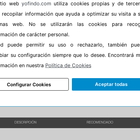
sitio web
yofindo.com
utiliza cookies propias y de terce
•
Banda blanca
No
 recopilar información que ayuda a optimizar su visita a 
•
No
inas web. No se utilizarán las cookies para recog
•
Calidad
BUDGET
rmación de carácter personal.
•
P.O.R.
No
ed puede permitir su uso o rechazarlo, también pue
•
Oportunidad
No
iar su configuración siempre que lo desee. Encontrará 
rmación en nuestra
Política de Cookies
85%
15%
Carretera
Aceptar todas
Configurar Cookies
•
Etiqueta energética
Información Epr
DESCRIPCIÓN
RECOMENDADO