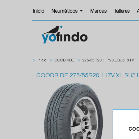
Inicio
Neumáticos
Marcas
Talleres
>
Inicio
>
GOODRIDE
>
275/55R20 117V XL SU318 H/T
GOODRIDE
275/55R20 117V XL SU31
COO