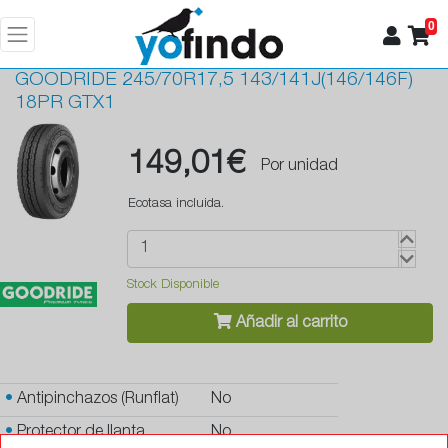
0
GOODRIDE
245/70R17,5 143/141J(146/146F)
18PR GTX1
149,01€
Por unidad
Ecotasa incluida.
Stock Disponible
Añadir al carrito
•
Antipinchazos (Runflat)
No
•
Protector de llanta
No