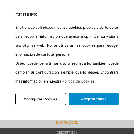
•
Autosellante de pinchazos
No
COOKIES
•
Letras blancas
No
•
Espuma antiruido
No
El sitio web
yofindo.com
utiliza cookies propias y de terceros
•
M+S
Si
para recopilar información que ayuda a optimizar su visita a
•
Banda blanca
No
sus páginas web. No se utilizarán las cookies para recoger
información de carácter personal.
•
No
Usted puede permitir su uso o rechazarlo, también puede
•
Calidad
BUDGET
cambiar su configuración siempre que lo desee. Encontrará
•
P.O.R.
No
más información en nuestra
Política de Cookies
•
Oportunidad
No
•
Etiqueta energética
Información Eprel
Aceptar todas
Configurar Cookies
INFORMACIÓN
DESCRIPCIÓN