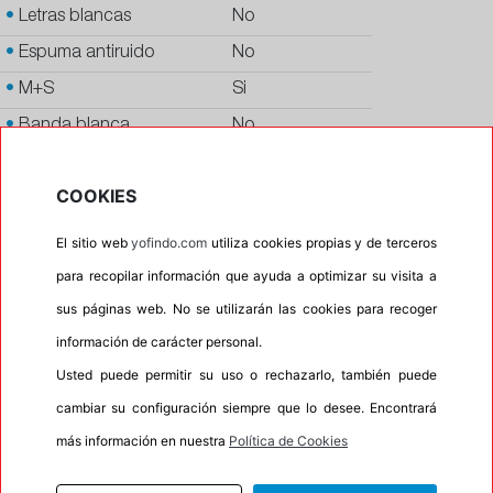
•
Letras blancas
No
•
Espuma antiruido
No
•
M+S
Si
•
Banda blanca
No
•
No
COOKIES
•
Calidad
BUDGET
•
P.O.R.
No
El sitio web
yofindo.com
utiliza cookies propias y de terceros
•
Oportunidad
No
para recopilar información que ayuda a optimizar su visita a
sus páginas web. No se utilizarán las cookies para recoger
información de carácter personal.
50%
50%
Carretera
Campo
Usted puede permitir su uso o rechazarlo, también puede
•
Etiqueta energética
Información Eprel
cambiar su configuración siempre que lo desee. Encontrará
más información en nuestra
Política de Cookies