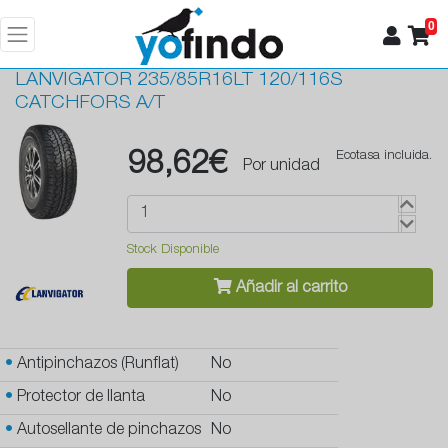
0
LANVIGATOR
235/85R16LT 120/116S
CATCHFORS A/T
98,62€
Ecotasa incluida.
Por unidad
Stock Disponible
Añadir al carrito
•
Antipinchazos (Runflat)
No
•
Protector de llanta
No
•
Autosellante de pinchazos
No