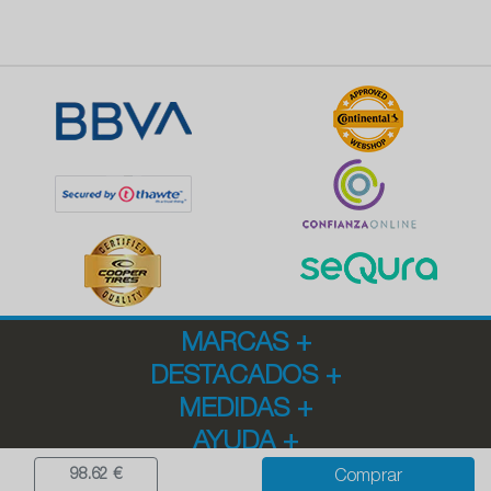
MARCAS
+
DESTACADOS
+
MEDIDAS
+
AYUDA
+
98.62 €
Comprar