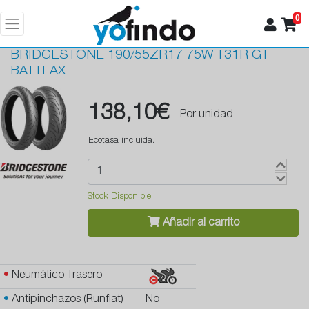
0
BRIDGESTONE
190/55ZR17 75W T31R GT
BATTLAX
138,10€
Por unidad
Ecotasa incluida.
Stock Disponible
Añadir al carrito
•
Neumático Trasero
•
Antipinchazos (Runflat)
No