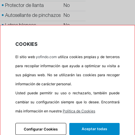
•
Protector de llanta
No
•
Autosellante de pinchazos
No
•
Letras blancas
No
•
Espuma antiruido
No
COOKIES
•
M+S
No
•
Banda blanca
No
El sitio web
yofindo.com
utiliza cookies propias y de terceros
•
No
para recopilar información que ayuda a optimizar su visita a
sus páginas web. No se utilizarán las cookies para recoger
•
Calidad
PREMIUM
información de carácter personal.
•
P.O.R.
No
Usted puede permitir su uso o rechazarlo, también puede
•
Oportunidad
No
cambiar su configuración siempre que lo desee. Encontrará
más información en nuestra
Política de Cookies
INFORMACIÓN
Aceptar todas
Configurar Cookies
DESCRIPCIÓN