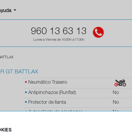
Ayuda
960 13 63 13
Lunes a Viernes de 10:00h a17:00h
BATTLAX
1R GT BATTLAX
•
Neumático Trasero
•
Antipinchazos (Runflat)
No
•
Protector de llanta
No
•
Autosellante de pinchazos
No
•
Letras blancas
No
KIES