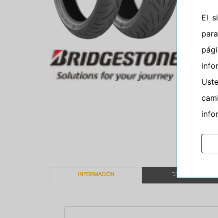
El 
para
pág
info
Ust
camb
info
INFORMACIÓN
DESCRIPCIÓN