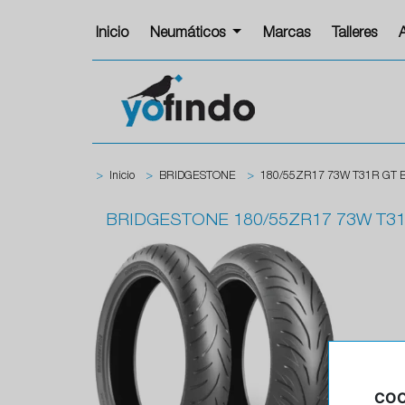
Inicio
Neumáticos
Marcas
Talleres
>
Inicio
>
BRIDGESTONE
>
180/55ZR17 73W T31R GT 
BRIDGESTONE
180/55ZR17 73W T3
COO