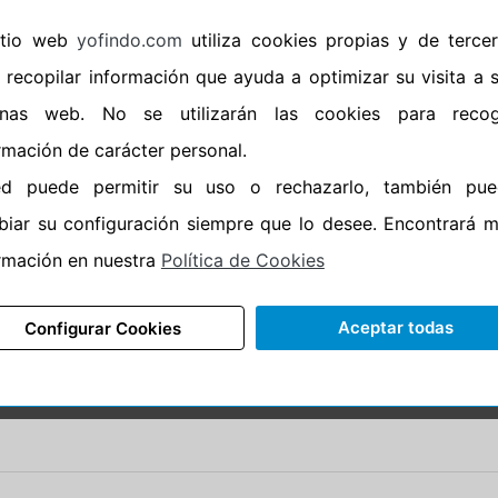
•
Espuma antiruido
No
•
M+S
No
sitio web
yofindo.com
utiliza cookies propias y de terce
•
Banda blanca
No
 recopilar información que ayuda a optimizar su visita a 
•
No
inas web. No se utilizarán las cookies para recog
•
Calidad
PREMIU
rmación de carácter personal.
•
P.O.R.
No
ed puede permitir su uso o rechazarlo, también pue
•
Oportunidad
No
iar su configuración siempre que lo desee. Encontrará 
rmación en nuestra
Política de Cookies
Aceptar todas
Configurar Cookies
CARACTERÍSTICAS
RECOMENDADO