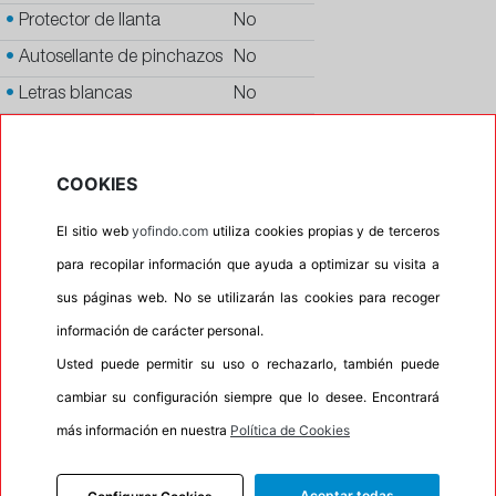
•
Protector de llanta
No
•
Autosellante de pinchazos
No
•
Letras blancas
No
•
Espuma antiruido
No
•
M+S
Si
COOKIES
•
Banda blanca
No
El sitio web
yofindo.com
utiliza cookies propias y de terceros
•
No
para recopilar información que ayuda a optimizar su visita a
•
Calidad
PREMIUM
sus páginas web. No se utilizarán las cookies para recoger
•
P.O.R.
No
información de carácter personal.
•
Oportunidad
No
Usted puede permitir su uso o rechazarlo, también puede
cambiar su configuración siempre que lo desee. Encontrará
30%
70%
más información en nuestra
Política de Cookies
Carretera
Campo
Aceptar todas