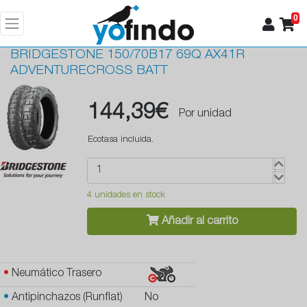
0
BRIDGESTONE
150/70B17 69Q AX41R
ADVENTURECROSS BATT
144,39€
Por unidad
Ecotasa incluida.
4 unidades en stock
Añadir al carrito
•
Neumático Trasero
•
Antipinchazos (Runflat)
No