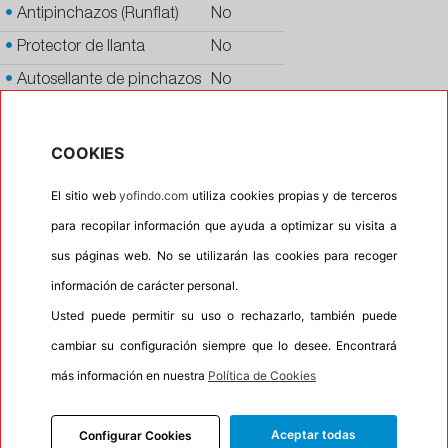
•
Antipinchazos (Runflat)
No
•
Protector de llanta
No
•
Autosellante de pinchazos
No
•
Letras blancas
No
•
Espuma antiruido
No
COOKIES
•
M+S
No
El sitio web
yofindo.com
utiliza cookies propias y de terceros
•
Banda blanca
No
para recopilar información que ayuda a optimizar su visita a
•
No
sus páginas web. No se utilizarán las cookies para recoger
•
Calidad
PREMIUM
información de carácter personal.
•
P.O.R.
No
Usted puede permitir su uso o rechazarlo, también puede
•
Oportunidad
No
cambiar su configuración siempre que lo desee. Encontrará
más información en nuestra
Política de Cookies
Aceptar todas
Configurar Cookies
INFORMACIÓN