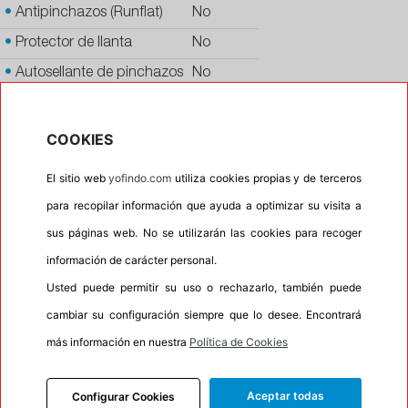
•
Antipinchazos (Runflat)
No
•
Protector de llanta
No
•
Autosellante de pinchazos
No
•
Letras blancas
No
•
Espuma antiruido
No
COOKIES
•
M+S
No
El sitio web
yofindo.com
utiliza cookies propias y de terceros
•
Banda blanca
No
para recopilar información que ayuda a optimizar su visita a
•
No
sus páginas web. No se utilizarán las cookies para recoger
•
Calidad
PREMIUM
información de carácter personal.
•
P.O.R.
No
Usted puede permitir su uso o rechazarlo, también puede
•
Oportunidad
No
cambiar su configuración siempre que lo desee. Encontrará
más información en nuestra
Política de Cookies
Aceptar todas
Configurar Cookies
INFORMACIÓN