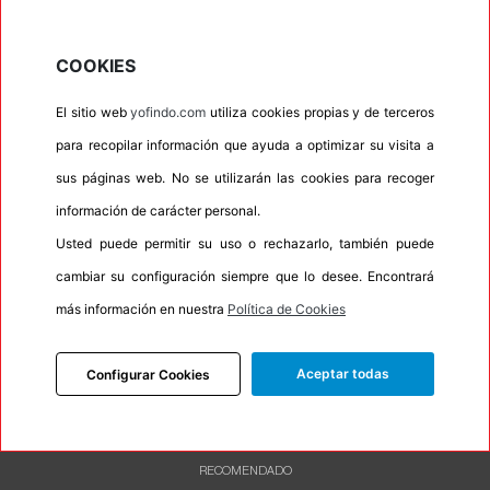
•
Letras blancas
No
•
Espuma antiruido
No
COOKIES
•
M+S
Si
El sitio web
yofindo.com
utiliza cookies propias y de terceros
•
Banda blanca
No
para recopilar información que ayuda a optimizar su visita a
•
Si
sus páginas web. No se utilizarán las cookies para recoger
•
Calidad
PREMIUM
información de carácter personal.
•
P.O.R.
No
Usted puede permitir su uso o rechazarlo, también puede
•
Oportunidad
No
cambiar su configuración siempre que lo desee. Encontrará
•
Etiqueta energética
Información Eprel
más información en nuestra
Política de Cookies
Aceptar todas
Configurar Cookies
INFORMACIÓN
DESCRIPCIÓN
RECOMENDADO