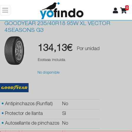
0
GOODYEAR
235/40R18 95W XL VECTOR
4SEASONS G3
134,13€
Por unidad
Ecotasa incluida.
No disponible
•
Antipinchazos (Runflat)
No
•
Protector de llanta
Si
•
Autosellante de pinchazos
No