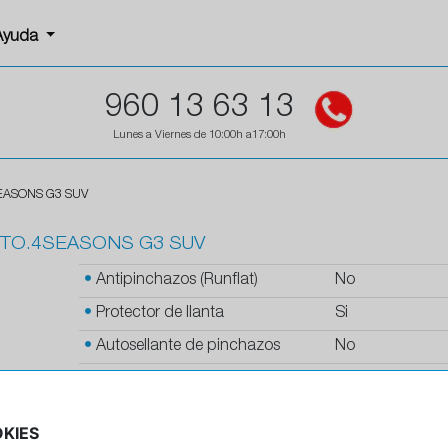
Ayuda
960 13 63 13
Lunes a Viernes de 10:00h a17:00h
EASONS G3 SUV
CTO.4SEASONS G3 SUV
•
Antipinchazos (Runflat)
No
•
Protector de llanta
Si
•
Autosellante de pinchazos
No
•
Letras blancas
No
•
Espuma antiruido
No
KIES
•
M+S
Si