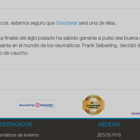
icos, estamos seguro que
Goodyear
será una de ellas.
s a finales del siglo pasado ha sabido ganarse a pulso esa buena
esente en el mundo de los neumáticos.
Frank Seiberling, decidió 
ado de caucho.
DESTACADOS
MEDIDAS
máticos de invierno
205/55 R16