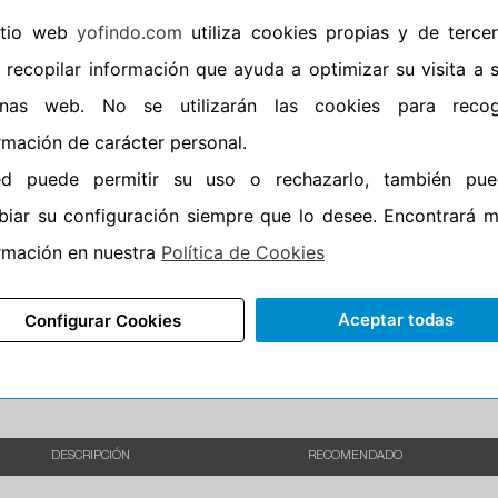
sitio web
yofindo.com
utiliza cookies propias y de terce
•
Banda blanca
No
 recopilar información que ayuda a optimizar su visita a 
•
Si
inas web. No se utilizarán las cookies para recog
•
Calidad
PREMIUM
rmación de carácter personal.
•
P.O.R.
No
ed puede permitir su uso o rechazarlo, también pue
•
Oportunidad
No
iar su configuración siempre que lo desee. Encontrará 
rmación en nuestra
Política de Cookies
95%
5%
Carretera
•
Etiqueta energética
Información Epr
Aceptar todas
Configurar Cookies
DESCRIPCIÓN
RECOMENDADO