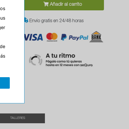
Añadir al carrito
ros
sus
Envío gratis en 24/48 horas
er
de
más
Campo
el
TALLERES