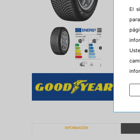
El 
para
pág
info
Ust
camb
info
INFORMACIÓN