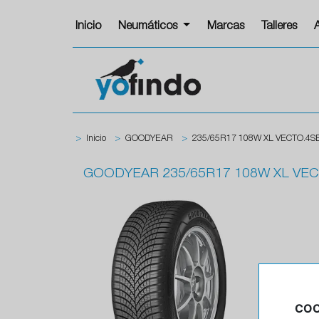
Inicio
Neumáticos
Marcas
Talleres
>
Inicio
>
GOODYEAR
>
235/65R17 108W XL VECTO.4S
GOODYEAR
235/65R17 108W XL VE
COO