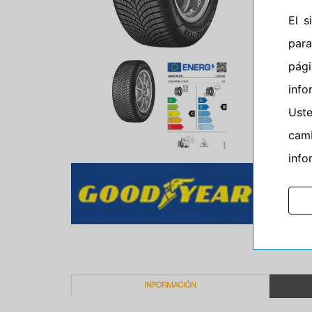
El 
para
pág
info
Ust
camb
info
INFORMACIÓN