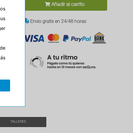
Añadir al carrito
ros
sus
Envío gratis en 24/48 horas
er
de
más
el
TALLERES