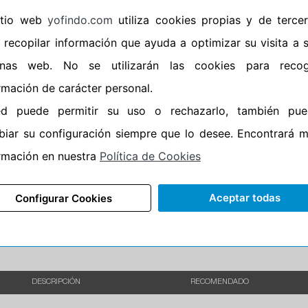
sitio web
yofindo.com
utiliza cookies propias y de terce
•
Banda blanca
No
 recopilar información que ayuda a optimizar su visita a 
•
Si
inas web. No se utilizarán las cookies para recog
•
Calidad
PREMIUM
rmación de carácter personal.
•
P.O.R.
No
ed puede permitir su uso o rechazarlo, también pue
•
Oportunidad
No
iar su configuración siempre que lo desee. Encontrará 
•
Etiqueta energética
Información Epr
rmación en nuestra
Política de Cookies
Aceptar todas
Configurar Cookies
DESCRIPCIÓN
RECOMENDADO