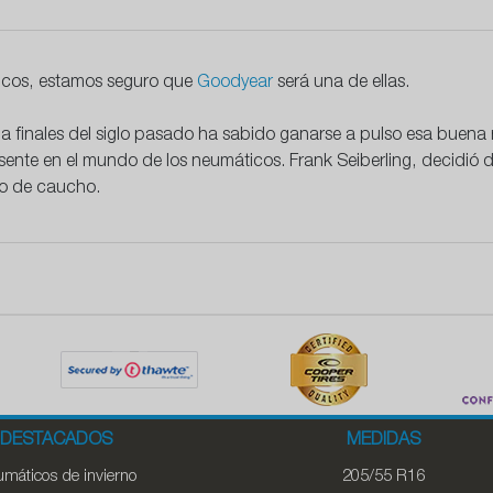
icos, estamos seguro que
Goodyear
será una de ellas.
s a finales del siglo pasado ha sabido ganarse a pulso esa buena
esente en el mundo de los neumáticos.
Frank Seiberling, decidió 
ado de caucho.
DESTACADOS
MEDIDAS
máticos de invierno
205/55 R16