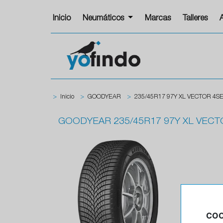
Inicio
Neumáticos
Marcas
Talleres
>
Inicio
>
GOODYEAR
>
235/45R17 97Y XL VECTOR 4S
GOODYEAR
235/45R17 97Y XL VEC
COO