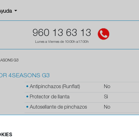
Ayuda
960 13 63 13
Lunes a Viernes de 10:00h a17:00h
EASONS G3
TOR 4SEASONS G3
•
Antipinchazos (Runflat)
No
•
Protector de llanta
Si
•
Autosellante de pinchazos
No
•
Letras blancas
No
•
Espuma antiruido
No
KIES
•
M+S
Si