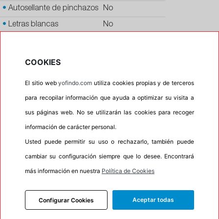
•
Autosellante de pinchazos
No
•
Letras blancas
No
•
Espuma antiruido
No
•
M+S
No
COOKIES
•
Banda blanca
No
El sitio web
yofindo.com
utiliza cookies propias y de terceros
•
No
para recopilar información que ayuda a optimizar su visita a
•
Calidad
PREMIUM
sus páginas web. No se utilizarán las cookies para recoger
•
P.O.R.
No
información de carácter personal.
•
Oportunidad
No
Usted puede permitir su uso o rechazarlo, también puede
•
Etiqueta energética
Información Eprel
cambiar su configuración siempre que lo desee. Encontrará
más información en nuestra
Política de Cookies
Aceptar todas
Configurar Cookies
INFORMACIÓN
DESCRIPCIÓN