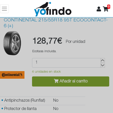
0
CONTINENTAL
215/55R18 95T ECOCONTACT-
6 (+)
128,77€
Por unidad
Ecotasa incluida.
4 unidades en stock
Añadir al carrito
•
Antipinchazos (Runflat)
No
•
Protector de llanta
No