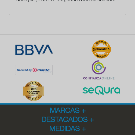
Goodyear
, inventor del galvanizado de caucho.
MARCAS
+
DESTACADOS
+
MEDIDAS
+