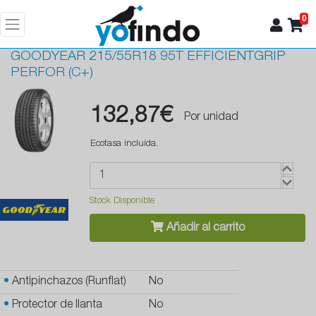
0
GOODYEAR
215/55R18 95T EFFICIENTGRIP
PERFOR (C+)
132,87€
Por unidad
Ecotasa incluida.
Stock Disponible
Añadir al carrito
•
Antipinchazos (Runflat)
No
•
Protector de llanta
No