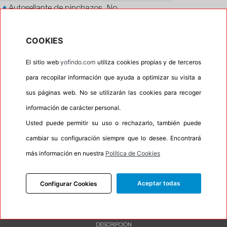
•
Autosellante de pinchazos
No
•
Letras blancas
No
COOKIES
•
Espuma antiruido
No
•
M+S
No
El sitio web
yofindo.com
utiliza cookies propias y de terceros
•
Banda blanca
No
para recopilar información que ayuda a optimizar su visita a
sus páginas web. No se utilizarán las cookies para recoger
•
No
información de carácter personal.
•
Calidad
PREMIUM
Usted puede permitir su uso o rechazarlo, también puede
•
P.O.R.
No
cambiar su configuración siempre que lo desee. Encontrará
•
Oportunidad
No
más información en nuestra
Política de Cookies
•
Etiqueta energética
Información Eprel
Aceptar todas
Configurar Cookies
INFORMACIÓN
DESCRIPCIÓN