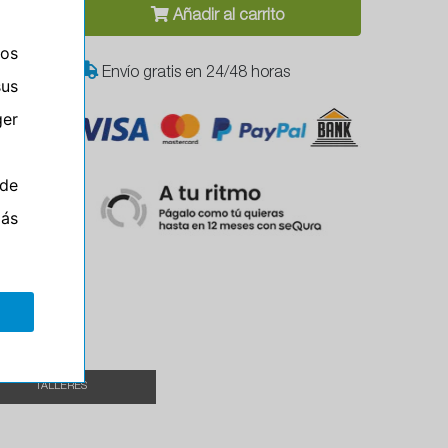
Añadir al carrito
ros
Envío gratis en 24/48 horas
sus
er
de
el
más
TALLERES