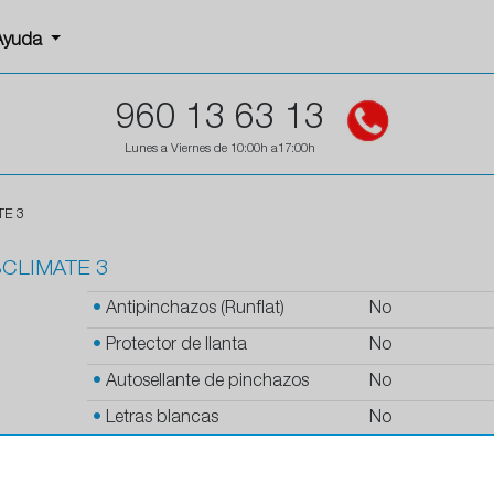
Ayuda
960 13 63 13
Lunes a Viernes de 10:00h a17:00h
TE 3
SCLIMATE 3
•
Antipinchazos (Runflat)
No
•
Protector de llanta
No
•
Autosellante de pinchazos
No
•
Letras blancas
No
•
Espuma antiruido
No
•
M+S
Si