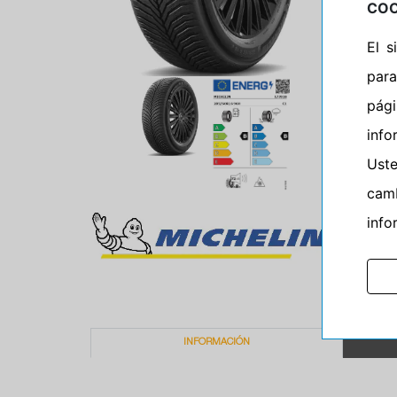
COO
El 
para
pág
info
Ust
camb
info
INFORMACIÓN