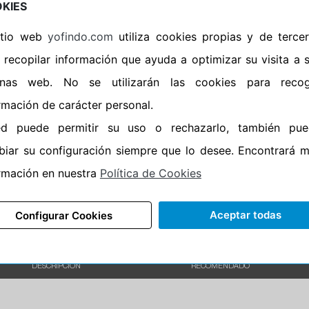
KIES
•
Banda blanca
No
sitio web
yofindo.com
utiliza cookies propias y de terce
•
Si
 recopilar información que ayuda a optimizar su visita a 
•
Calidad
PREMIUM
inas web. No se utilizarán las cookies para recog
•
P.O.R.
No
rmación de carácter personal.
•
Oportunidad
No
ed puede permitir su uso o rechazarlo, también pue
•
Etiqueta energética
Información Epr
iar su configuración siempre que lo desee. Encontrará 
rmación en nuestra
Política de Cookies
Aceptar todas
Configurar Cookies
DESCRIPCIÓN
RECOMENDADO