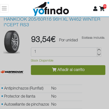
0
HANKOOK
205/60R16 96H XL W462 WINTER
I*CEPT RS3
93,54€
Ecotasa incluida.
Por unidad
Stock Disponible
Añadir al carrito
•
Antipinchazos (Runflat)
No
•
Protector de llanta
No
•
Autosellante de pinchazos
No