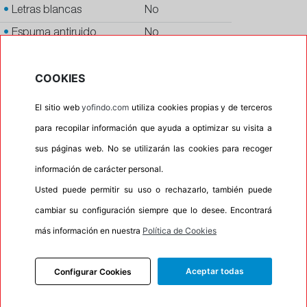
•
Letras blancas
No
•
Espuma antiruido
No
•
M+S
Si
COOKIES
•
Banda blanca
No
•
Si
El sitio web
yofindo.com
utiliza cookies propias y de terceros
•
Calidad
QUALITY
para recopilar información que ayuda a optimizar su visita a
•
P.O.R.
No
sus páginas web. No se utilizarán las cookies para recoger
información de carácter personal.
•
Oportunidad
No
Usted puede permitir su uso o rechazarlo, también puede
•
Etiqueta energética
Información Eprel
cambiar su configuración siempre que lo desee. Encontrará
más información en nuestra
Política de Cookies
INFORMACIÓN
Aceptar todas
Configurar Cookies
DESCRIPCIÓN
RECOMENDADO