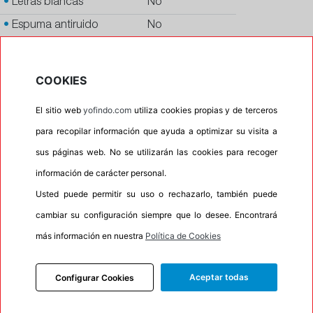
•
Letras blancas
No
•
Espuma antiruido
No
•
M+S
No
•
Banda blanca
No
COOKIES
•
No
El sitio web
yofindo.com
utiliza cookies propias y de terceros
•
Calidad
PREMIUM
para recopilar información que ayuda a optimizar su visita a
•
P.O.R.
No
sus páginas web. No se utilizarán las cookies para recoger
•
Oportunidad
No
información de carácter personal.
•
Etiqueta energética
Información Eprel
Usted puede permitir su uso o rechazarlo, también puede
cambiar su configuración siempre que lo desee. Encontrará
más información en nuestra
Política de Cookies
INFORMACIÓN
Aceptar todas
Configurar Cookies
DESCRIPCIÓN
RECOMENDADO