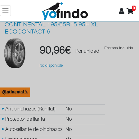
0
CONTINENTAL
195/65R15 95H XL
ECOCONTACT-6
90,96€
Ecotasa incluida.
Por unidad
No disponible
•
Antipinchazos (Runflat)
No
•
Protector de llanta
No
•
Autosellante de pinchazos
No