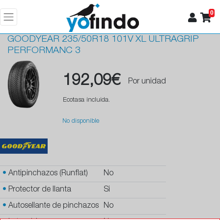
0
GOODYEAR
235/50R18 101V XL ULTRAGRIP
PERFORMANC 3
192,09€
Por unidad
Ecotasa incluida.
No disponible
•
Antipinchazos (Runflat)
No
•
Protector de llanta
Si
•
Autosellante de pinchazos
No