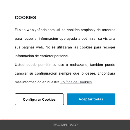
•
Letras blancas
No
•
Espuma antiruido
No
COOKIES
•
M+S
Si
El sitio web
yofindo.com
utiliza cookies propias y de terceros
•
Banda blanca
No
para recopilar información que ayuda a optimizar su visita a
•
Si
sus páginas web. No se utilizarán las cookies para recoger
•
Calidad
PREMIUM
información de carácter personal.
•
P.O.R.
No
Usted puede permitir su uso o rechazarlo, también puede
•
Oportunidad
No
cambiar su configuración siempre que lo desee. Encontrará
•
Etiqueta energética
Información Eprel
más información en nuestra
Política de Cookies
Aceptar todas
Configurar Cookies
INFORMACIÓN
DESCRIPCIÓN
RECOMENDADO